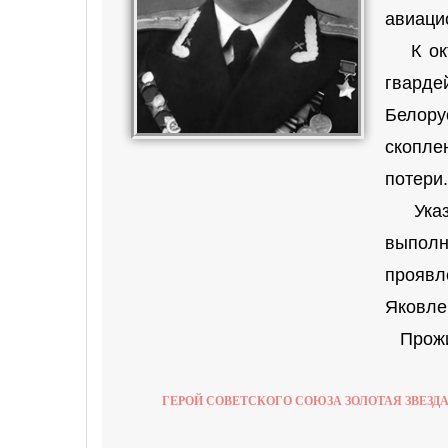
авиаци
К октя
гварде
Белору
скопле
потери.
Указом
выполн
прояв
Яковле
Прожив
ГЕРОЙ СОВЕТСКОГО СОЮЗА ЗОЛОТАЯ ЗВЕЗД