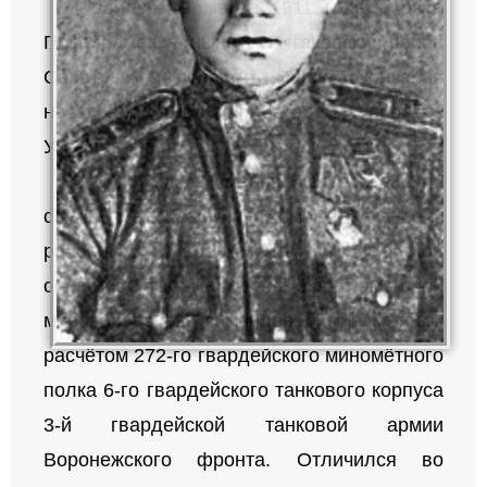
Родился 19 марта 1911 года в селе
Преображенка (ныне — Пугачёвский район
Саратовской области). После окончания
начальной школы работал маляром в
Узбекистане.
В 1942 году Пименов был призван на
службу в Красную Армию Каганским
районным военкоматом Бухарской
области. С того же года на фронтах Второй
мировой войны, командовал миномётным
расчётом 272-го гвардейского миномётного
полка 6-го гвардейского танкового корпуса
3-й гвардейской танковой армии
Воронежского фронта. Отличился во