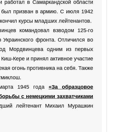
и работал в Самаркандской области
о был призван в армию. С июля 1942
окончил курсы младших лейтенантов.
инцев командовал взводом 125-го
го Украинского фронта. Отличился во
вод Мордвинцева одним из первых
 Киш-Кере и принял активное участие
екая огонь противника на себя. Также
тмиклош.
 марта 1945 года
«За образцовое
борьбы с немецкими захватчиками
дший лейтенант Михаил Мурашкин