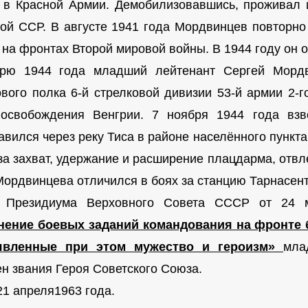
 в Красной Армии. Демобилизовавшись, проживал 
кой ССР. В августе 1941 года Мордвинцев повторн
 на фронтах Второй мировой войны. В 1944 году он 
рю 1944 года младший лейтенант Сергей Мордв
ового полка 6-й стрелковой дивизии 53-й армии 2-
освобождения Венгрии. 7 ноября 1944 года вз
авился через реку Тиса в районе населённого пункта
за захват, удержание и расширение плацдарма, отвл
Мордвинцева отличился в боях за станцию Тарнасен
м Президиума Верховного Совета СССР от 24
ение боевых заданий командования на фронте 
явленные при этом мужество и героизм»
мла
ен звания Героя Советского Союза.
21 апреля1963 года.