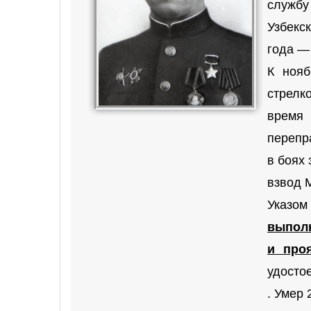
службу
Узбекс
года —
К нояб
стрелк
время 
перепр
в боях 
взвод 
Указо
выполн
и про
удосто
. Умер 