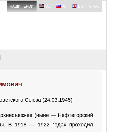
НАШИ ГЕРОИ
UZ
РУ
EN
О Нас
Ч
СИМОВИЧ
оветского Союза (24.03.1945)
ерхнесъезжее (ныне — Нефтегорский
лы. В 1918 — 1922 годах проходил