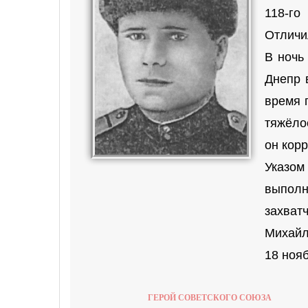
118-го
Отличи
В ночь
Днепр 
время 
тяжёло
он кор
Указом
выпол
захва
Михайл
18 ноя
ГЕРОЙ СОВЕТСКОГО СОЮЗА