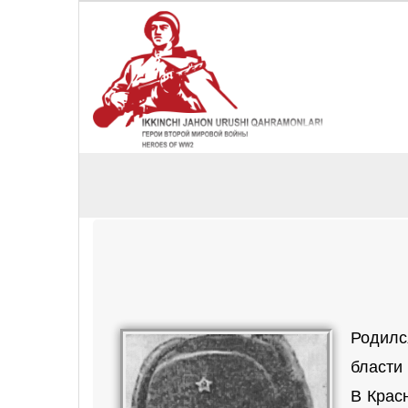
Родилс
бласти
В Крас