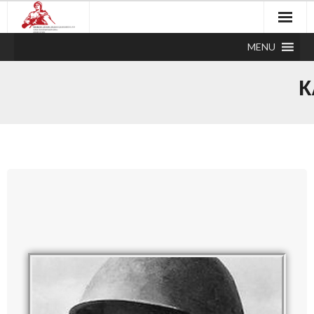
MENU
К