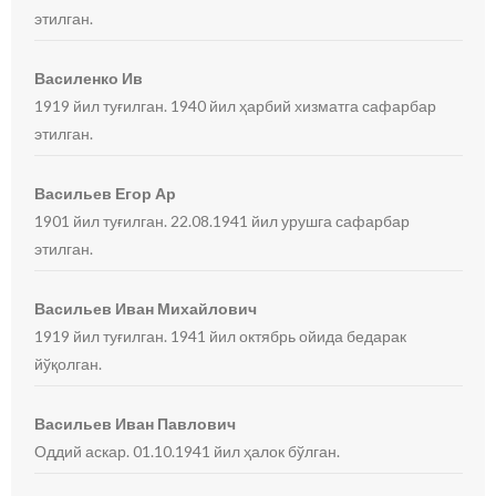
этилган.
Василенко Ив
1919 йил туғилган. 1940 йил ҳарбий хизматга сафарбар
этилган.
Васильев Егор Ар
1901 йил туғилган. 22.08.1941 йил урушга сафарбар
этилган.
Васильев Иван Михайлович
1919 йил туғилган. 1941 йил октябрь ойида бедарак
йўқолган.
Васильев Иван Павлович
Оддий аскар. 01.10.1941 йил ҳалок бўлган.