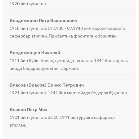
1920 йил туғилган.
Владимиров Петр Васильевич
1918 йил туғилган. 09.1938 - 07.1940 йил ҳарбий хизматга
сафарбар этилган. Прибалтика фронтига юборилган.
Владимирцев Николай
1911 йил Қуйи Чирчиқ туманида туғилган. 1944 йил апрель
ойида бедарак йўқолган. Сержант.
Власов (Виасов) Борис Петрович
1921 йил туғилган. 1942 йил март ойида бедарак йўқолган.
Власов Петр Мих
1901 йил туғилган. 22.08.1941 йил урушга сафарбар
этилган.