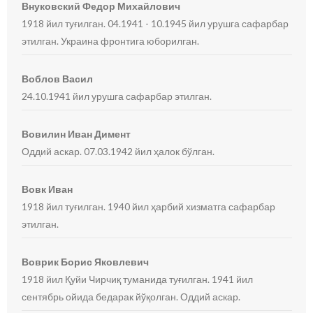
Внуковский Федор Михайлович
1918 йил туғилган. 04.1941 - 10.1945 йил урушга сафарбар
этилган. Украина фронтига юборилган.
Воблов Васил
24.10.1941 йил урушга сафарбар этилган.
Вовилин Иван Димент
Оддий аскар. 07.03.1942 йил ҳалок бўлган.
Вовк Иван
1918 йил туғилган. 1940 йил ҳарбий хизматга сафарбар
этилган.
Воврик Борис Яковлевич
1918 йил Қуйи Чирчиқ туманида туғилган. 1941 йил
сентябрь ойида бедарак йўқолган. Оддий аскар.