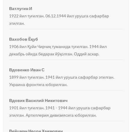
Ватлугин И
1922 йил туғилган. 06.12.1944 йил урушга сафарбар
этилган.
Вахобов Ёқуб
1906 йил Қуйи Чирчиқ туманида туғилган. 1944 йил
декабрь ойида бедарак йўқолган. Оддий аскар.
Вдовенко Иван С
1899 йил туғилган. 1941 йил урушга сафарбар этилган.
Украина фронтига юборилган.
Вдовик Василий Никитович
1901 йил туғилган. 1941 - 1944 йил урушга сафарбар
этилган. Артиллерия дивизиясига юборилган.
Вейцман Несон Хаимович