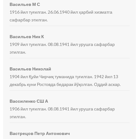
Васильев М С
1916 йил туғилган. 26.06.1940 йил ҳарбий хизматга
сафарбар этилган.
Васильев Ник К
1909 йил туғилган. 08.08.1941 йил урушга сафарбар
этилган.
Васильев Николай
1904 йил Қуйи Чирчиқ туманида туғилган. 1942 йил 13
декабрь куни Ростовда бедарак йўқолган. Оддий аскар.
Вассиленко СШ А
1906 йил туғилган. 08.08.1941 йил урушга сафарбар
этилган.
Вастрецов Петр Антонович