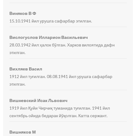
Виняков В Ф
15.10.1941 йил урушга сафарбар этилган.
Вислогуслов Илларион Васильевич
28.03.1942 йил ҳалок бўлган. Харков вилоятида дафн
этилган.
Вихляев Васил
1912 йил туғилган. 08.08.1941 йил урушга сафарбар
этилган.
Вишневский Исак Львович
1919 йил Қуйи Чирчиқ туманида туғилган. 1941 йил
сентябрь ойида бедарак йўқолган. Катта сержант.
Вишняков М