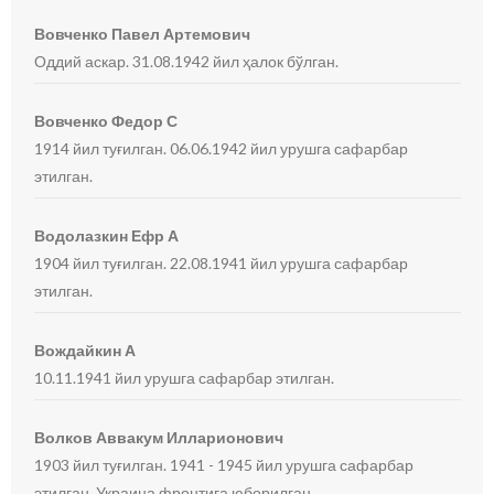
Вовченко Павел Артемович
Оддий аскар. 31.08.1942 йил ҳалок бўлган.
Вовченко Федор С
1914 йил туғилган. 06.06.1942 йил урушга сафарбар
этилган.
Водолазкин Ефр А
1904 йил туғилган. 22.08.1941 йил урушга сафарбар
этилган.
Вождайкин А
10.11.1941 йил урушга сафарбар этилган.
Волков Аввакум Илларионович
1903 йил туғилган. 1941 - 1945 йил урушга сафарбар
этилган. Украина фронтига юборилган.