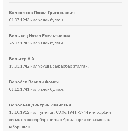
Волосюков Павел Григорьевич
01.07.1943 йил ҳалок бўлган.
Волынец Назар Емельянович
26.07.1943 йил ҳалок бўлган.
Вольтер А А
19.01.1942 йил урушга сафарбар этилган.
Воробев Васили Фомич
01.12.1941 йил ҳалок бўлган.
Воробъев Дмитрий Иванович
15.10.1912 йил туғилган. 03.06.1941 -1944 йил ҳарбий
хизматга сафарбар этилган Артиллерия дивизиясига
юборилган.