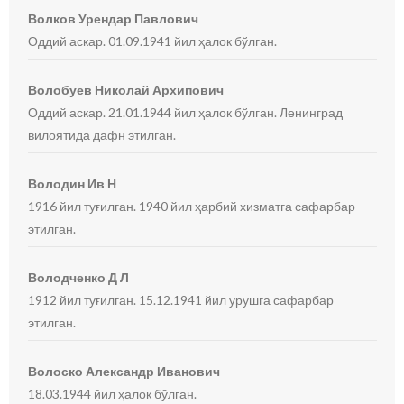
Волков Урендар Павлович
Оддий аскар. 01.09.1941 йил ҳалок бўлган.
Волобуев Николай Архипович
Оддий аскар. 21.01.1944 йил ҳалок бўлган. Ленинград
вилоятида дафн этилган.
Володин Ив Н
1916 йил туғилган. 1940 йил ҳарбий хизматга сафарбар
этилган.
Володченко Д Л
1912 йил туғилган. 15.12.1941 йил урушга сафарбар
этилган.
Волоско Александр Иванович
18.03.1944 йил ҳалок бўлган.