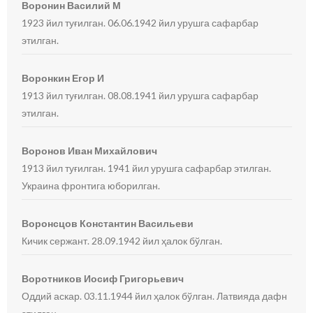
Воронин Василий М
1923 йил туғилган. 06.06.1942 йил урушга сафарбар
этилган.
Воронкин Егор И
1913 йил туғилган. 08.08.1941 йил урушга сафарбар
этилган.
Воронов Иван Михайлович
1913 йил туғилган. 1941 йил урушга сафарбар этилган.
Украина фронтига юборилган.
Воронсцов Константин Васильеви
Кичик сержант. 28.09.1942 йил ҳалок бўлган.
Воротников Иосиф Григорьевич
Оддий аскар. 03.11.1944 йил ҳалок бўлган. Латвияда дафн