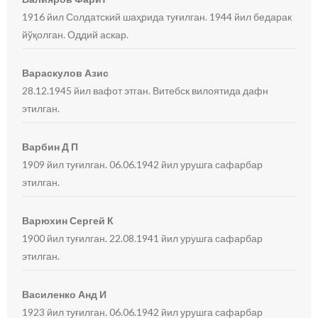
1916 йил Солдатский шаҳрида туғилган. 1944 йил бедарак
йўқолган. Оддий аскар.
Вараскулов Азис
28.12.1945 йил вафот этган. Витебск вилоятида дафн
этилган.
Варбин Д П
1909 йил туғилган. 06.06.1942 йил урушга сафарбар
этилган.
Варюхин Сергей К
1900 йил туғилган. 22.08.1941 йил урушга сафарбар
этилган.
Василенко Анд И
1923 йил туғилган. 06.06.1942 йил урушга сафарбар