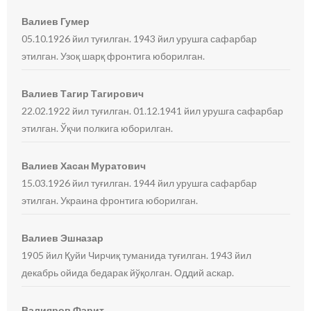
Валиев Гумер
05.10.1926 йил туғилган. 1943 йил урушга сафарбар
этилган. Узоқ шарқ фронтига юборилган.
Валиев Тагир Тагирович
22.02.1922 йил туғилган. 01.12.1941 йил урушга сафарбар
этилган. Ўқчи полкига юборилган.
Валиев Хасан Муратович
15.03.1926 йил туғилган. 1944 йил урушга сафарбар
этилган. Украина фронтига юборилган.
Валиев Эшназар
1905 йил Қуйи Чирчиқ туманида туғилган. 1943 йил
декабрь ойида бедарак йўқолган. Оддий аскар.
Валияров Фарит