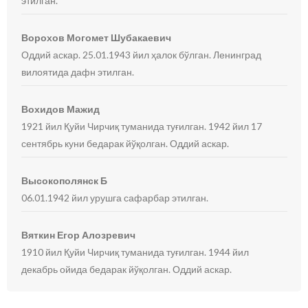
этилган.
Ворохов Могомет Шубакаевич
Оддий аскар. 25.01.1943 йил ҳалок бўлган. Ленинград
вилоятида дафн этилган.
Вохидов Мажид
1921 йил Қуйи Чирчиқ туманида туғилган. 1942 йил 17
сентябрь куни бедарак йўқолган. Оддий аскар.
Высокополянск Б
06.01.1942 йил урушга сафарбар этилган.
Вяткин Егор Алозревич
1910 йил Қуйи Чирчиқ туманида туғилган. 1944 йил
декабрь ойида бедарак йўқолган. Оддий аскар.