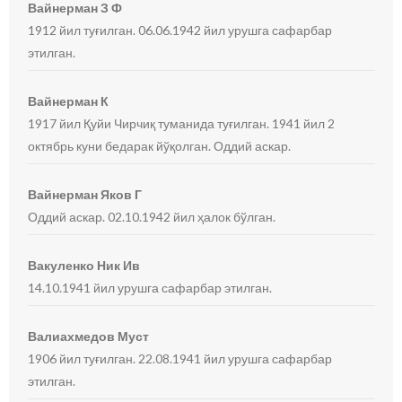
Вайнерман З Ф
1912 йил туғилган. 06.06.1942 йил урушга сафарбар
этилган.
Вайнерман К
1917 йил Қуйи Чирчиқ туманида туғилган. 1941 йил 2
октябрь куни бедарак йўқолган. Оддий аскар.
Вайнерман Яков Г
Оддий аскар. 02.10.1942 йил ҳалок бўлган.
Вакуленко Ник Ив
14.10.1941 йил урушга сафарбар этилган.
Валиахмедов Муст
1906 йил туғилган. 22.08.1941 йил урушга сафарбар
этилган.