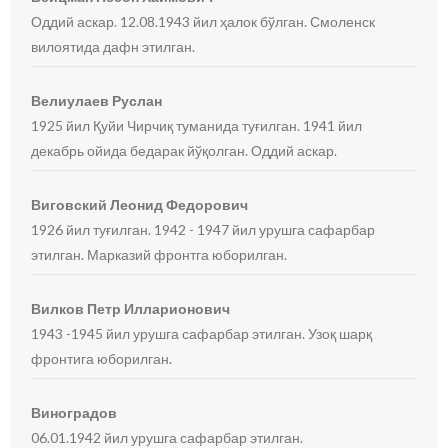
Оддий аскар. 12.08.1943 йил ҳалок бўлган. Смоленск
вилоятида дафн этилган.
Велиулаев Руслан
1925 йил Қуйи Чирчиқ туманида туғилган. 1941 йил
декабрь ойида бедарак йўқолган. Оддий аскар.
Виговский Леонид Федорович
1926 йил туғилган. 1942 - 1947 йил урушга сафарбар
этилган. Марказий фронтга юборилган.
Вилков Петр Илларионович
1943 -1945 йил урушга сафарбар этилган. Узоқ шарқ
фронтига юборилган.
Виноградов
06.01.1942 йил урушга сафарбар этилган.