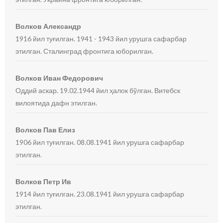
Волков Александр
1916 йил туғилган. 1941 - 1943 йил урушга сафарбар
этилган. Сталинград фронтига юборилган.
Волков Иван Федорович
Оддий аскар. 19.02.1944 йил ҳалок бўлган. Витебск
вилоятида дафн этилган.
Волков Пав Елиз
1906 йил туғилган. 08.08.1941 йил урушга сафарбар
этилган.
Волков Петр Ив
1914 йил туғилган. 23.08.1941 йил урушга сафарбар
этилган.