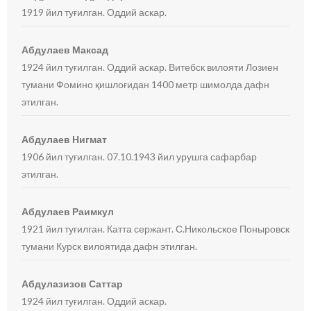
1919 йил туғилган. Оддий аскар.
Абдулаев Максад
1924 йил туғилган. Оддий аскар. Витебск вилояти Лозиен
тумани Фомино қишлоғидан 1400 метр шимолда дафн
этилган.
Абдулаев Нигмат
1906 йил туғилган. 07.10.1943 йил урушга сафарбар
этилган.
Абдулаев Раимкул
1921 йил туғилган. Катта сержант. С.Никольское Поныровск
тумани Курск вилоятида дафн этилган.
Абдулазизов Саттар
1924 йил туғилган. Оддий аскар.