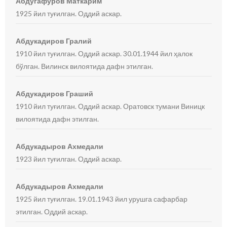
Абдугафуров Маткарим
1925 йил туғилган. Оддий аскар.
Абдукадиров Гралий
1910 йил туғилган. Оддий аскар. 30.01.1944 йил ҳалок
бўлган. Вилинск вилоятида дафн этилган.
Абдукадиров Граший
1910 йил туғилган. Оддий аскар. Оратовск тумани Виницк
вилоятида дафн этилган.
Абдукадыров Ахмедали
1923 йил туғилган. Оддий аскар.
Абдукадыров Ахмедали
1925 йил туғилган. 19.01.1943 йил урушга сафарбар
этилган. Оддий аскар.