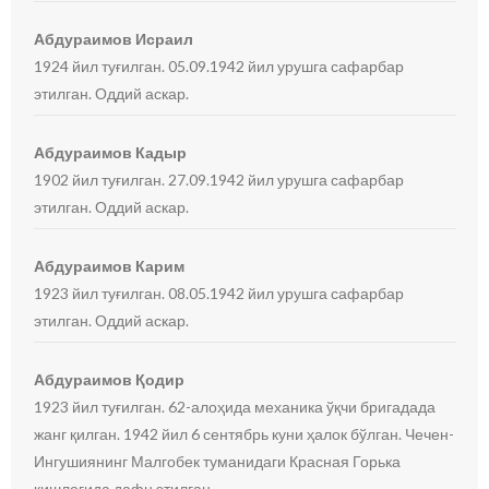
Абдураимов Исраил
1924 йил туғилган. 05.09.1942 йил урушга сафарбар
этилган. Оддий аскар.
Абдураимов Кадыр
1902 йил туғилган. 27.09.1942 йил урушга сафарбар
этилган. Оддий аскар.
Абдураимов Карим
1923 йил туғилган. 08.05.1942 йил урушга сафарбар
этилган. Оддий аскар.
Абдураимов Қодир
1923 йил туғилган. 62-алоҳида механика ўқчи бригадада
жанг қилган. 1942 йил 6 сентябрь куни ҳалок бўлган. Чечен-
Ингушиянинг Малгобек туманидаги Красная Горька
қишлоғида дафн этилган.