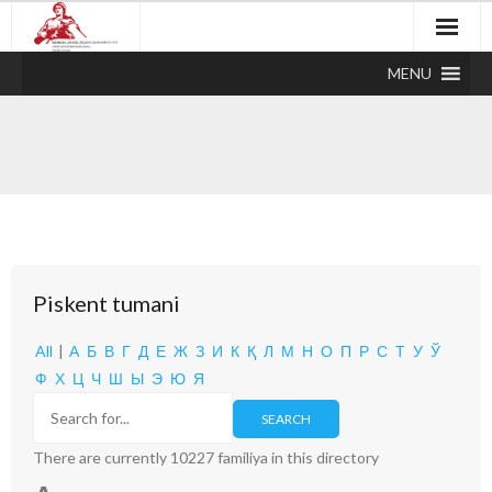
MENU
Piskent tumani
All
|
А
Б
В
Г
Д
Е
Ж
З
И
К
Қ
Л
М
Н
О
П
Р
С
Т
У
Ў
Ф
Х
Ц
Ч
Ш
Ы
Э
Ю
Я
There are currently 10227 familiya in this directory