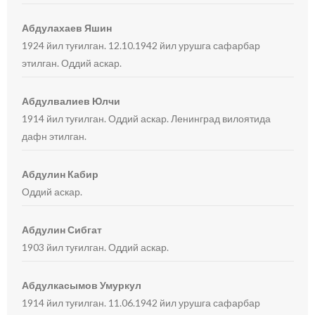
Абдулахаев Яшин
1924 йил туғилган. 12.10.1942 йил урушга сафарбар
этилган. Оддий аскар.
Абдулвалиев Юлчи
1914 йил туғилган. Оддий аскар. Ленинград вилоятида
дафн этилган.
Абдулин Кабир
Оддий аскар.
Абдулин Сибгат
1903 йил туғилган. Оддий аскар.
Абдулкасымов Умуркул
1914 йил туғилган. 11.06.1942 йил урушга сафарбар