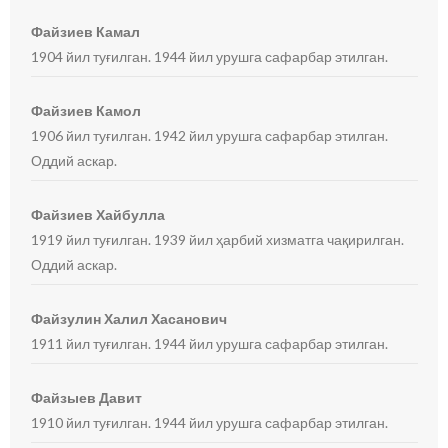
Файзиев Камал
1904 йил туғилган. 1944 йил урушга сафарбар этилган.
Файзиев Камол
1906 йил туғилган. 1942 йил урушга сафарбар этилган.
Оддий аскар.
Файзиев Хайбулла
1919 йил туғилган. 1939 йил ҳарбий хизматга чақирилган.
Оддий аскар.
Файзулин Халил Хасанович
1911 йил туғилган. 1944 йил урушга сафарбар этилган.
Файзыев Давит
1910 йил туғилган. 1944 йил урушга сафарбар этилган.