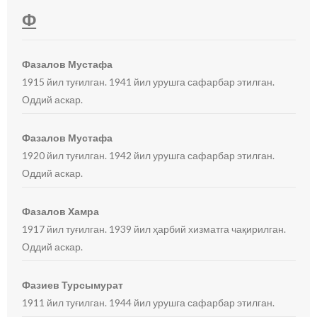
Ф
Фазалов Мустафа
1915 йил туғилган. 1941 йил урушга сафарбар этилган.
Оддий аскар.
Фазалов Мустафа
1920 йил туғилган. 1942 йил урушга сафарбар этилган.
Оддий аскар.
Фазалов Хамра
1917 йил туғилган. 1939 йил ҳарбий хизматга чақирилган.
Оддий аскар.
Фазиев Турсымурат
1911 йил туғилган. 1944 йил урушга сафарбар этилган.