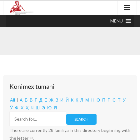
MENU
Konimex tumani
All
|
А
Б
В
Г
Д
Е
Ж
З
И
Й
К
Қ
Л
М
Н
О
П
Р
С
Т
У
Ў
Ф
Х
Ҳ
Ч
Ш
Э
Ю
Я
There are currently 28 familiya in this directory beginning with
the letter Ф.