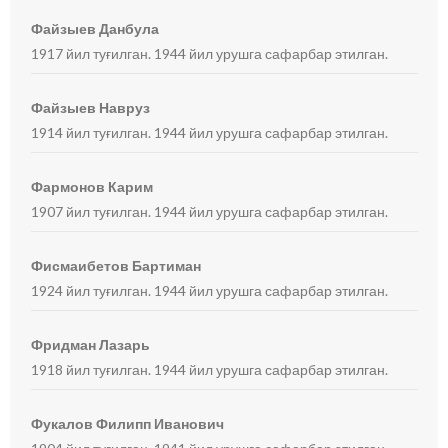
Файзыев Данбула
1917 йил туғилган. 1944 йил урушга сафарбар этилган.
Файзыев Навруз
1914 йил туғилган. 1944 йил урушга сафарбар этилган.
Фармонов Карим
1907 йил туғилган. 1944 йил урушга сафарбар этилган.
Фисмаибетов Бартиман
1924 йил туғилган. 1944 йил урушга сафарбар этилган.
Фридман Лазарь
1918 йил туғилган. 1944 йил урушга сафарбар этилган.
Фукалов Филипп Иванович