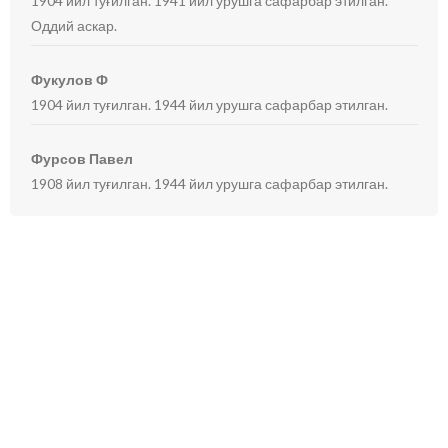
1904 йил туғилган. 1941 йил урушга сафарбар этилган.
Оддий аскар.
Фукулов Ф
1904 йил туғилган. 1944 йил урушга сафарбар этилган.
Фурсов Павел
1908 йил туғилган. 1944 йил урушга сафарбар этилган.