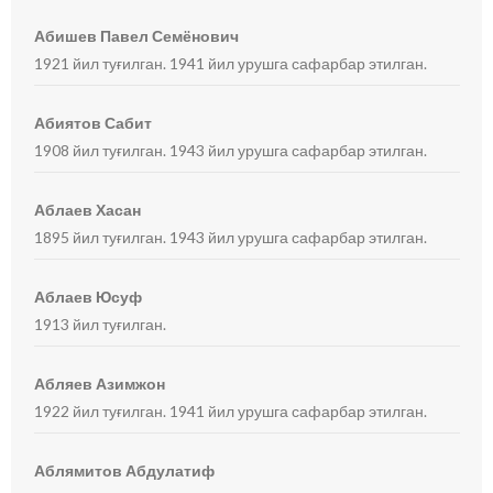
Абишев Павел Семёнович
1921 йил туғилган. 1941 йил урушга сафарбар этилган.
Абиятов Сабит
1908 йил туғилган. 1943 йил урушга сафарбар этилган.
Аблаев Хасан
1895 йил туғилган. 1943 йил урушга сафарбар этилган.
Аблаев Юсуф
1913 йил туғилган.
Абляев Азимжон
1922 йил туғилган. 1941 йил урушга сафарбар этилган.
Аблямитов Абдулатиф