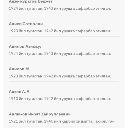
Аджимуратов Веджет
1924 йил туғилган. 1943 йил урушга сафарбар этилган.
Адиев Сотволди
1923 йил туғилган. 1942 йил урушга сафарбар этилган.
Адилов Азимкул
1924 йил туғилган. 1943 йил урушга сафарбар этилган.
Адилов М
1923 йил туғилган. 1942 йил урушга сафарбар этилган.
Адкин А. А
1910 йил туғилган. 1942 йил урушга сафарбар этилган.
Адлюков Иноят Хайруллаевич
1921 йил туғилган. 1940 йил ҳарбий хизматга чақирилган.