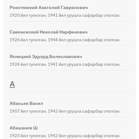
Рокотянский Анатолий Гаврилович
1920 йил туғилган. 1941 йил урушга сафарбар этилган.
Савеновский Николай Нарфенович
1926 йил туғилган. 1944 йил урушга сафарбар этилган.
Ясницкий Эдуард Болеславович
1924 йил туғилган. 1941 йил урушга сафарбар этилган.
А
Абасьев Васил
1907 йил туғилган. 1942 йил урушга сафарбар этилган.
Абашанов Ш
1923 йил туғилган. 1942 йил урушга сафарбар этилган.