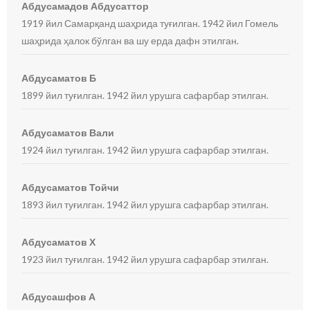
Абдусамадов Абдусаттор
1919 йил Самарқанд шаҳрида туғилган. 1942 йил Гомель
шаҳрида ҳалок бўлган ва шу ерда дафн этилган.
Абдусаматов Б
1899 йил туғилган. 1942 йил урушга сафарбар этилган.
Абдусаматов Вали
1924 йил туғилган. 1942 йил урушга сафарбар этилган.
Абдусаматов Тойчи
1893 йил туғилган. 1942 йил урушга сафарбар этилган.
Абдусаматов Х
1923 йил туғилган. 1942 йил урушга сафарбар этилган.
Абдусашфов А