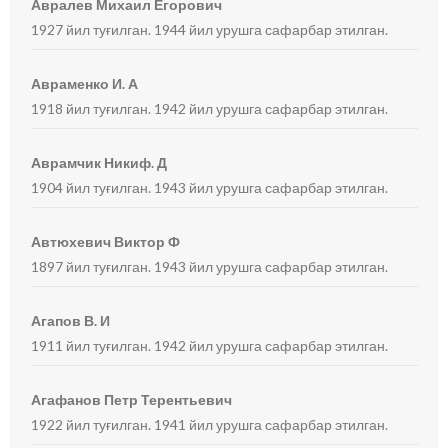
Авралев Михаил Егорович
1927 йил туғилган. 1944 йил урушга сафарбар этилган.
Авраменко И. А
1918 йил туғилган. 1942 йил урушга сафарбар этилган.
Аврамчик Никиф. Д
1904 йил туғилган. 1943 йил урушга сафарбар этилган.
Автюхевич Виктор Ф
1897 йил туғилган. 1943 йил урушга сафарбар этилган.
Агапов В. И
1911 йил туғилган. 1942 йил урушга сафарбар этилган.
Агафанов Петр Терентьевич
1922 йил туғилган. 1941 йил урушга сафарбар этилган.