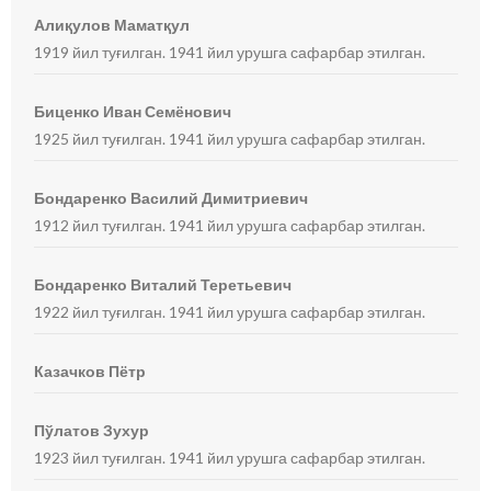
Алиқулов Маматқул
1919 йил туғилган. 1941 йил урушга сафарбар этилган.
Биценко Иван Семёнович
1925 йил туғилган. 1941 йил урушга сафарбар этилган.
Бондаренко Василий Димитриевич
1912 йил туғилган. 1941 йил урушга сафарбар этилган.
Бондаренко Виталий Теретьевич
1922 йил туғилган. 1941 йил урушга сафарбар этилган.
Казачков Пётр
Пўлатов Зухур
1923 йил туғилган. 1941 йил урушга сафарбар этилган.