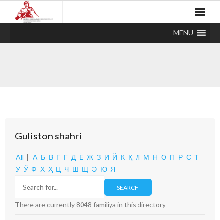
MENU
Guliston shahri
All
|
А
Б
В
Г
Ғ
Д
Ё
Ж
З
И
Й
К
Қ
Л
М
Н
О
П
Р
С
Т
У
Ў
Ф
Х
Ҳ
Ц
Ч
Ш
Щ
Э
Ю
Я
There are currently 8048 familiya in this directory