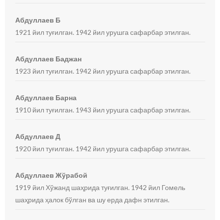
Абдуллаев Б
1921 йил туғилган. 1942 йил урушга сафарбар этилган.
Абдуллаев Баджан
1923 йил туғилган. 1942 йил урушга сафарбар этилган.
Абдуллаев Барна
1910 йил туғилган. 1943 йил урушга сафарбар этилган.
Абдуллаев Д
1920 йил туғилган. 1942 йил урушга сафарбар этилган.
Абдуллаев Жўрабой
1919 йил Хўжанд шаҳрида туғилган. 1942 йил Гомель
шаҳрида ҳалок бўлган ва шу ерда дафн этилган.