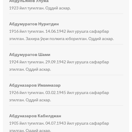
Абдульянов Улужа
1923 йил туғилган. Оддий аскар.
Абдумуратов Нуритдин
1916 йил туғилган. 14.06.1942 йил урушга сафарбар
этилган. Захира ўқчи полкига юборилган. Оддий аскар.
Абдумуратов Шами
1924 йил туғилган. 29.09.1942 йил урушга сафарбар
этилган. Оддий аскар.
Абдуназаров Имамназар
1926 йил туғилган. 03.02.1945 йил урушга сафарбар
этилган. Оддий аскар.
Абдуназаров Кабилджан
1905 йил туғилган. 04.07.1943 йил урушга сафарбар
этилган. Оддий аскар.