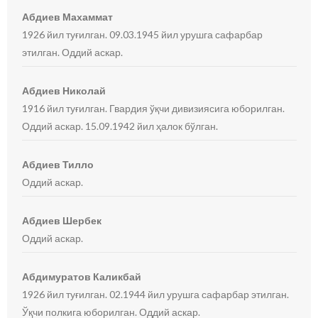
Абдиев Махаммат
1926 йил туғилган. 09.03.1945 йил урушга сафарбар
этилган. Оддий аскар.
Абдиев Николай
1916 йил туғилган. Гвардия ўқчи дивизиясига юборилган.
Оддий аскар. 15.09.1942 йил ҳалок бўлган.
Абдиев Тилло
Оддий аскар.
Абдиев Шербек
Оддий аскар.
Абдимуратов Каликбай
1926 йил туғилган. 02.1944 йил урушга сафарбар этилган.
Ўқчи полкига юборилган. Оддий аскар.