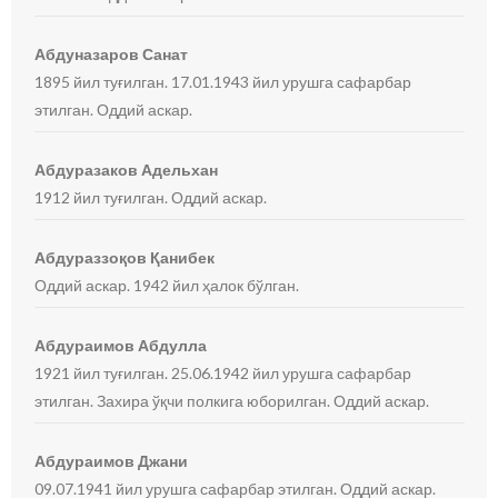
Абдуназаров Санат
1895 йил туғилган. 17.01.1943 йил урушга сафарбар
этилган. Оддий аскар.
Абдуразаков Адельхан
1912 йил туғилган. Оддий аскар.
Абдураззоқов Қанибек
Оддий аскар. 1942 йил ҳалок бўлган.
Абдураимов Абдулла
1921 йил туғилган. 25.06.1942 йил урушга сафарбар
этилган. Захира ўқчи полкига юборилган. Оддий аскар.
Абдураимов Джани
09.07.1941 йил урушга сафарбар этилган. Оддий аскар.