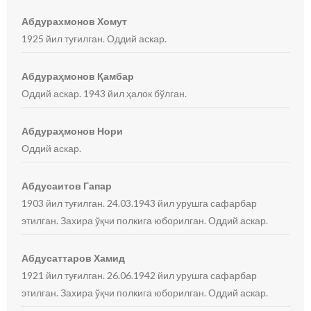
Абдурахмонов Хомут
1925 йил туғилган. Оддий аскар.
Абдураҳмонов Қамбар
Оддий аскар. 1943 йил ҳалок бўлган.
Абдураҳмонов Нори
Оддий аскар.
Абдусаитов Гапар
1903 йил туғилган. 24.03.1943 йил урушга сафарбар
этилган. Захира ўқчи полкига юборилган. Оддий аскар.
Абдусаттаров Хамид
1921 йил туғилган. 26.06.1942 йил урушга сафарбар
этилган. Захира ўқчи полкига юборилган. Оддий аскар.