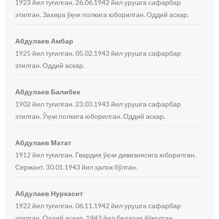
1923 йил туғилган. 26.06.1942 йил урушга сафарбар
этилган. Захира ўқчи полкига юборилган. Оддий аскар.
Абдулаев Амбар
1925 йил туғилган. 05.02.1943 йил урушга сафарбар
этилган. Оддий аскар.
Абдулаев Балибек
1902 йил туғилган. 23.03.1943 йил урушга сафарбар
этилган. Ўқчи полкига юборилган. Оддий аскар.
Абдулаев Матат
1912 йил туғилган. Гвардия ўқчи дивизиясига юборилган.
Сержант. 30.01.1943 йил ҳалок бўлган.
Абдулаев Нуркасит
1922 йил туғилган. 06.11.1942 йил урушга сафарбар
этилган. Оддий аскар. 1943 йил бедарак йўқолган.