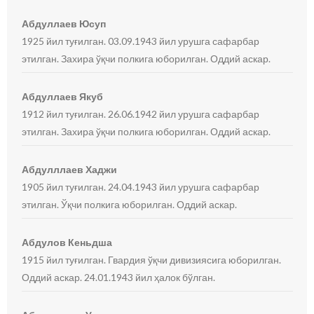
Абдуллаев Юсуп
1925 йил туғилган. 03.09.1943 йил урушга сафарбар
этилган. Захира ўқчи полкига юборилган. Оддий аскар.
Абдуллаев Якуб
1912 йил туғилган. 26.06.1942 йил урушга сафарбар
этилган. Захира ўқчи полкига юборилган. Оддий аскар.
Абдулллаев Хаджи
1905 йил туғилган. 24.04.1943 йил урушга сафарбар
этилган. Ўқчи полкига юборилган. Оддий аскар.
Абдулов Кеньдша
1915 йил туғилган. Гвардия ўқчи дивизиясига юборилган.
Оддий аскар. 24.01.1943 йил ҳалок бўлган.