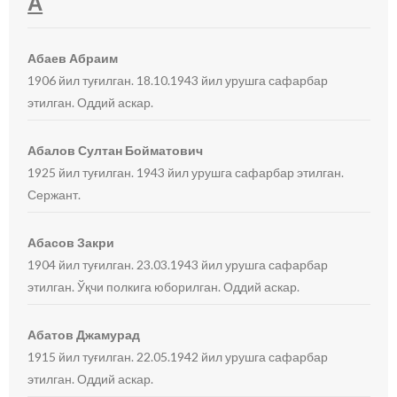
А
Абаев Абраим
1906 йил туғилган. 18.10.1943 йил урушга сафарбар
этилган. Оддий аскар.
Абалов Султан Бойматович
1925 йил туғилган. 1943 йил урушга сафарбар этилган.
Сержант.
Абасов Закри
1904 йил туғилган. 23.03.1943 йил урушга сафарбар
этилган. Ўқчи полкига юборилган. Оддий аскар.
Абатов Джамурад
1915 йил туғилган. 22.05.1942 йил урушга сафарбар
этилган. Оддий аскар.