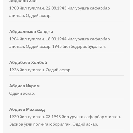
Абдалов Хал
1900 йил туғилган. 22.08.1943 йил урушга сафарбар
этилган. Оддий аскар.
Абдиалимов Санджи
1904 йил туғилган. 18.03.1944 йил урушга сафарбар
этилган. Оддий аскар. 1945 йил бедарак йўқолган.
Абдибаев Холбой
1926 йил туғилган. Оддий аскар.
Абдиев Икром
Оддий аскар.
Абдиев Махамад
1920 йил туғилган. 03.1945 йил урушга сафарбар этилган.
Захира ўқчи полкига юборилган. Оддий аскар.