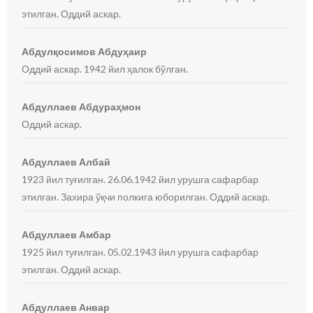
этилган. Оддий аскар.
Абдулқосимов Абдуҳаир
Оддий аскар. 1942 йил ҳалок бўлган.
Абдуллаев Абдураҳмон
Оддий аскар.
Абдуллаев Албай
1923 йил туғилган. 26.06.1942 йил урушга сафарбар
этилган. Захира ўқчи полкига юборилган. Оддий аскар.
Абдуллаев Амбар
1925 йил туғилган. 05.02.1943 йил урушга сафарбар
этилган. Оддий аскар.
Абдуллаев Анвар