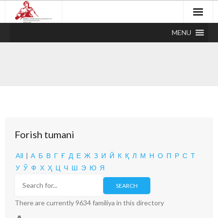
MENU
Forish tumani
All
|
А
Б
В
Г
Ғ
Д
Е
Ж
З
И
Й
К
Қ
Л
М
Н
О
П
Р
С
Т
У
Ў
Ф
Х
Ҳ
Ц
Ч
Ш
Э
Ю
Я
There are currently 9634 familiya in this directory