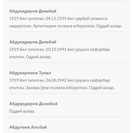
Абдукадиров Данабай
1919 йил туғилган. 04.11.1939 йил ҳарбий хизматга
чақирилган. Артиллерия полкига юборилган. Оддий аскар.
Абдукадиров Денебай
1919 йил туғилган. 10.12.1941 йил урушга сафарбар
этилган. Оддий аскар.
Абдукаримов Тунал
1919 йил туғилган. 26.06.1942 йил урушга сафарбар
этилган. Захира ўқчи полкига юборилган. Оддий аскар.
Абдуқодиров Донобой
Оддий аскар.
Абдулаев Альбай