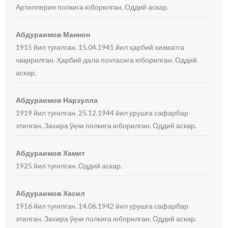
Артиллерия полкига юборилган. Оддий аскар.
Абдураимов Маннон
1915 йил туғилган. 15.04.1941 йил ҳарбий хизматга
чақирилган. Ҳарбий дала почтасига юборилган. Оддий
аскар.
Абдураимов Нарзулла
1919 йил туғилган. 25.12.1944 йил урушга сафарбар
этилган. Захира ўқчи полкига юборилган. Оддий аскар.
Абдураимов Хамит
1925 йил туғилган. Оддий аскар.
Абдураимов Хасил
1916 йил туғилган. 14.06.1942 йил урушга сафарбар
этилган. Захира ўқчи полкига юборилган. Оддий аскар.