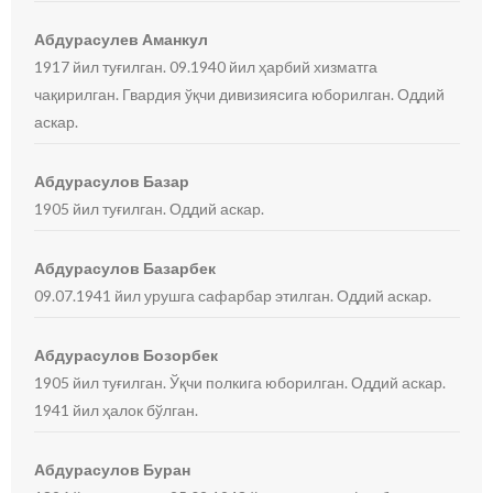
Абдурасулев Аманкул
1917 йил туғилган. 09.1940 йил ҳарбий хизматга
чақирилган. Гвардия ўқчи дивизиясига юборилган. Оддий
аскар.
Абдурасулов Базар
1905 йил туғилган. Оддий аскар.
Абдурасулов Базарбек
09.07.1941 йил урушга сафарбар этилган. Оддий аскар.
Абдурасулов Бозорбек
1905 йил туғилган. Ўқчи полкига юборилган. Оддий аскар.
1941 йил ҳалок бўлган.
Абдурасулов Буран