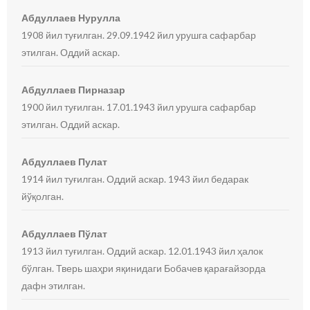
Абдуллаев Нурулла
1908 йил туғилган. 29.09.1942 йил урушга сафарбар
этилган. Оддий аскар.
Абдуллаев Пирназар
1900 йил туғилган. 17.01.1943 йил урушга сафарбар
этилган. Оддий аскар.
Абдуллаев Пулат
1914 йил туғилган. Оддий аскар. 1943 йил бедарак
йўқолган.
Абдуллаев Пўлат
1913 йил туғилган. Оддий аскар. 12.01.1943 йил ҳалок
бўлган. Тверь шаҳри яқинидаги Бобачев қарағайзорда
дафн этилган.