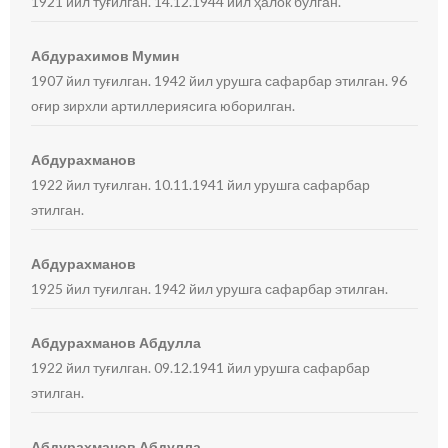
1921 йил туғилган. 14.12.1944 йил ҳалок бўлган.
Абдурахимов Мумин
1907 йил туғилган. 1942 йил урушга сафарбар этилган. 96
оғир зирхли артиллериясига юборилган.
Абдурахманов
1922 йил туғилган. 10.11.1941 йил урушга сафарбар
этилган.
Абдурахманов
1925 йил туғилган. 1942 йил урушга сафарбар этилган.
Абдурахманов Абдулла
1922 йил туғилган. 09.12.1941 йил урушга сафарбар
этилган.
Абдурахманов Абдулла