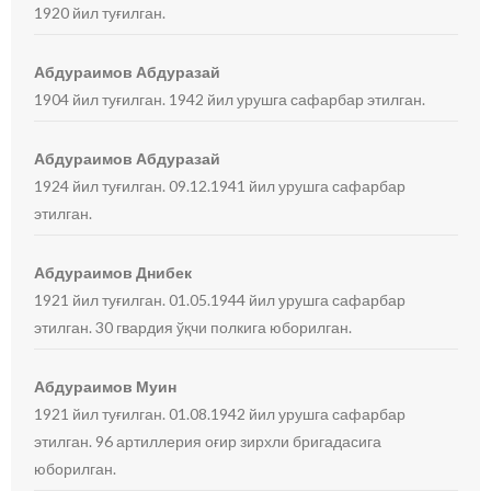
1920 йил туғилган.
Абдураимов Абдуразай
1904 йил туғилган. 1942 йил урушга сафарбар этилган.
Абдураимов Абдуразай
1924 йил туғилган. 09.12.1941 йил урушга сафарбар
этилган.
Абдураимов Днибек
1921 йил туғилган. 01.05.1944 йил урушга сафарбар
этилган. 30 гвардия ўқчи полкига юборилган.
Абдураимов Муин
1921 йил туғилган. 01.08.1942 йил урушга сафарбар
этилган. 96 артиллерия оғир зирхли бригадасига
юборилган.