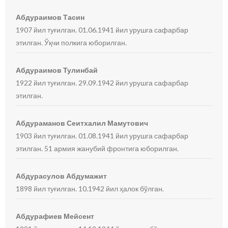
Абдураимов Тасин
1907 йил туғилган. 01.06.1941 йил урушга сафарбар
этилган. Ўқчи полкига юборилган.
Абдураимов Тулинбай
1922 йил туғилган. 29.09.1942 йил урушга сафарбар
этилган.
Абдураманов Сеитхалил Мамутович
1903 йил туғилган. 01.08.1941 йил урушга сафарбар
этилган. 51 армия жанубий фронтига юборилган.
Абдурасулов Абдумажит
1898 йил туғилган. 10.1942 йил ҳалок бўлган.
Абдурафиев Мейсент