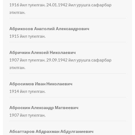
1916 йил туғилган. 24.01.1942 йил урушга сафарбар
этилган.
Абрикосов Анатолий Александрович
1915 йил туғилган.
Абричкин Алексей Николаевич
1907 йил туғилган. 29.09.1942 йил урушга сафарбар
этилган.
Абросимов Иван Николаевич
1914 йил туғилган.
Аброскин Александр Матвеевич
1907 йил туғилган.
Абсаттаров Абдрахман Абдулганиевич