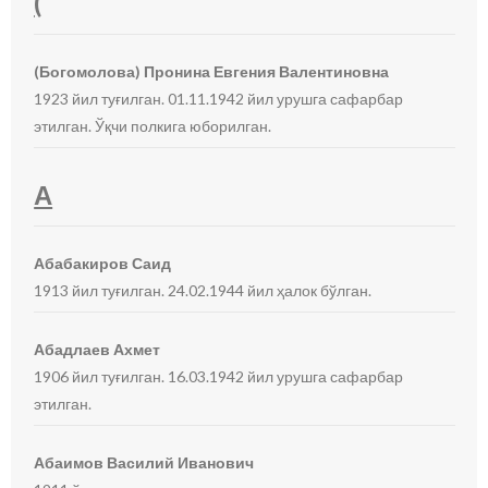
(
(Богомолова) Пронина Евгения Валентиновна
1923 йил туғилган. 01.11.1942 йил урушга сафарбар
этилган. Ўқчи полкига юборилган.
А
Абабакиров Саид
1913 йил туғилган. 24.02.1944 йил ҳалок бўлган.
Абадлаев Ахмет
1906 йил туғилган. 16.03.1942 йил урушга сафарбар
этилган.
Абаимов Василий Иванович