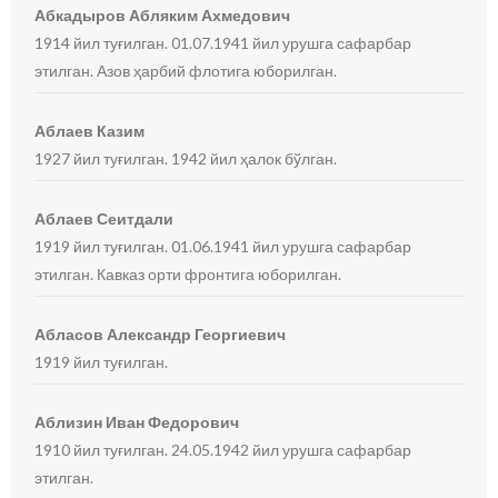
Абкадыров Абляким Ахмедович
1914 йил туғилган. 01.07.1941 йил урушга сафарбар
этилган. Азов ҳарбий флотига юборилган.
Аблаев Казим
1927 йил туғилган. 1942 йил ҳалок бўлган.
Аблаев Сеитдали
1919 йил туғилган. 01.06.1941 йил урушга сафарбар
этилган. Кавказ орти фронтига юборилган.
Абласов Александр Георгиевич
1919 йил туғилган.
Аблизин Иван Федорович
1910 йил туғилган. 24.05.1942 йил урушга сафарбар
этилган.