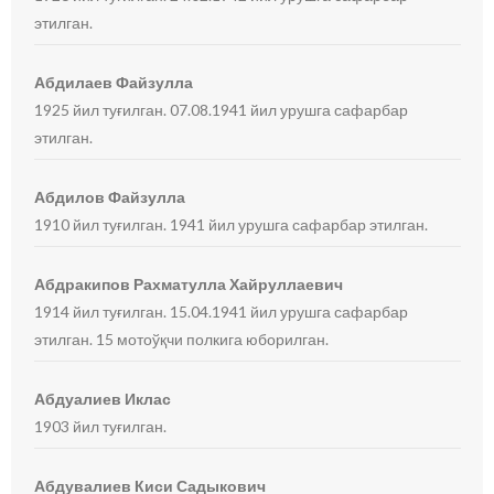
этилган.
Абдилаев Файзулла
1925 йил туғилган. 07.08.1941 йил урушга сафарбар
этилган.
Абдилов Файзулла
1910 йил туғилган. 1941 йил урушга сафарбар этилган.
Абдракипов Рахматулла Хайруллаевич
1914 йил туғилган. 15.04.1941 йил урушга сафарбар
этилган. 15 мотоўқчи полкига юборилган.
Абдуалиев Иклас
1903 йил туғилган.
Абдувалиев Киси Садыкович