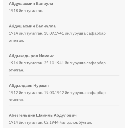
Абдушахмин Валиула
1918 йил туғилган.
Абдушахмин Валиулла
1914 йил туғилган. 18.09.1941 йил урушга сафарбар
этилган.
Абдыкадыров Исмаил
1914 йил туғилган. 25.10.1941 йил урушга сафарбар
этилган.
Абдылдаев Нуржан
1912 йил туғилган. 19.03.1942 йил урушга сафарбар
этилган.
Абезгельдин Шамиль Абдулович
1914 йил туғилган. 02.1944 йил ҳалок бўлган.