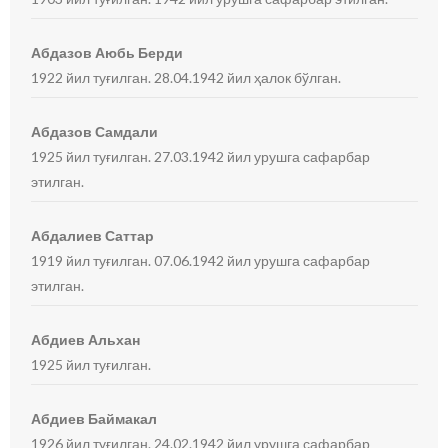
Абдазов Аюбь Берди
1922 йил туғилган. 28.04.1942 йил ҳалок бўлган.
Абдазов Самдали
1925 йил туғилган. 27.03.1942 йил урушга сафарбар
этилган.
Абдалиев Саттар
1919 йил туғилган. 07.06.1942 йил урушга сафарбар
этилган.
Абдиев Альхан
1925 йил туғилган.
Абдиев Баймакал
1926 йил туғилган. 24.02.1942 йил урушга сафарбар