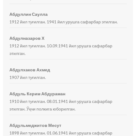
Абдуллин Саулла
1912 йил туғилган. 1941 йил урушга сафарбар этилган.
Абдулназаров Х
1912 йил туғилган. 10.09.1941 йил урушга сафарбар
этилган.
Абдулхаков Ахмед
1907 йил туғилган.
Абдуль Керим Абдураман
1910 йил туғилган. 08.01.1941 йил урушга сафарбар
этилган. Ўқчи полкига юборилган.
Абдульмеджитов Месут
1898 йил туғилган. 01.06.1941 йил урушга сафарбар