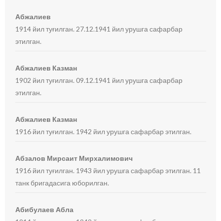
Абжалиев
1914 йил туғилган. 27.12.1941 йил урушга сафарбар
этилган.
Абжалиев Казман
1902 йил туғилган. 09.12.1941 йил урушга сафарбар
этилган.
Абжалиев Казман
1916 йил туғилган. 1942 йил урушга сафарбар этилган.
Абзалов Мирсаит Мирхалимович
1916 йил туғилган. 1943 йил урушга сафарбар этилган. 11
танк бригадасига юборилган.
Абибулаев Абла