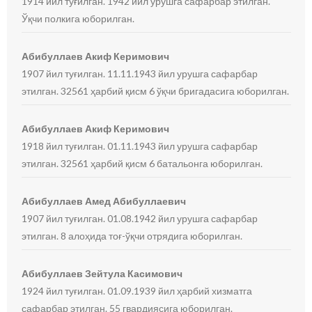
1914 йил туғилган. 1942 йил урушга сафарбар этилган.
Ўқчи полкига юборилган.
Абибуллаев Акиф Керимович
1907 йил туғилган. 11.11.1943 йил урушга сафарбар
этилган. 32561 ҳарбий қисм 6 ўқчи бригадасига юборилган.
Абибуллаев Акиф Керимович
1918 йил туғилган. 01.11.1943 йил урушга сафарбар
этилган. 32561 ҳарбий қисм 6 батальонга юборилган.
Абибуллаев Амед Абибуллаевич
1907 йил туғилган. 01.08.1942 йил урушга сафарбар
этилган. 8 алоҳида тоғ-ўқчи отрядига юборилган.
Абибуллаев Зейтула Касимович
1924 йил туғилган. 01.09.1939 йил ҳарбий хизматга
сафарбар этилган. 55 гвардиясига юборилган.