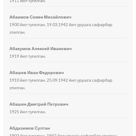
1911 йил туғилган.
Абаимов Семен Михайлович
1900 йил туғилган. 19.03.1942 йил урушга сафарбар
этилган.
Абакумов Алексей Иванович
1919 йил туғилган.
Абашев Иван Федорович
1910 йил туғилган. 25.09.1942 йил урушга сафарбар
этилган.
Абашин Дмитрий Петрович
1925 йил туғилган.
Абдазимов Султан
1903 йил туғилган. 1942 йил урушга сафарбар этилган.