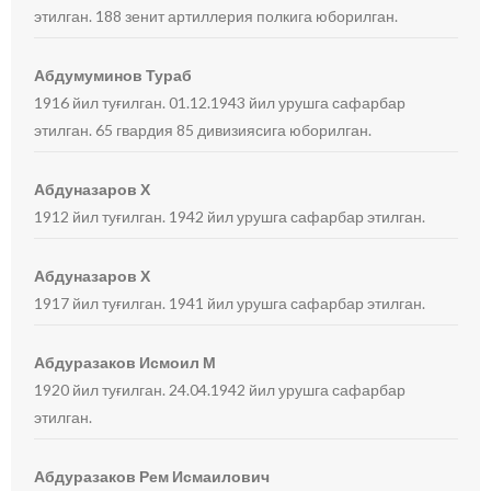
этилган. 188 зенит артиллерия полкига юборилган.
Абдумуминов Тураб
1916 йил туғилган. 01.12.1943 йил урушга сафарбар
этилган. 65 гвардия 85 дивизиясига юборилган.
Абдуназаров Х
1912 йил туғилган. 1942 йил урушга сафарбар этилган.
Абдуназаров Х
1917 йил туғилган. 1941 йил урушга сафарбар этилган.
Абдуразаков Исмоил М
1920 йил туғилган. 24.04.1942 йил урушга сафарбар
этилган.
Абдуразаков Рем Исмаилович