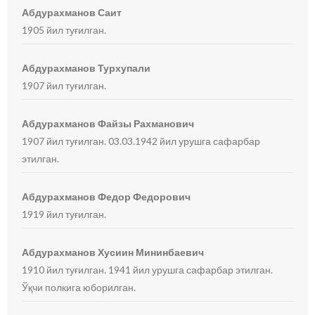
Абдурахманов Саит
1905 йил туғилган.
Абдурахманов Турхупали
1907 йил туғилган.
Абдурахманов Файзы Рахманович
1907 йил туғилган. 03.03.1942 йил урушга сафарбар
этилган.
Абдурахманов Федор Федорович
1919 йил туғилган.
Абдурахманов Хусиин Мининбаевич
1910 йил туғилган. 1941 йил урушга сафарбар этилган.
Ўқчи полкига юборилган.