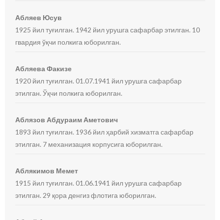
Абляев Юсув
1925 йил туғилган. 1942 йил урушга сафарбар этилган. 10
гвардия ўқчи полкига юборилган.
Абляева Факизе
1920 йил туғилган. 01.07.1941 йил урушга сафарбар
этилган. Ўқчи полкига юборилган.
Аблязов Абдураим Аметович
1893 йил туғилган. 1936 йил ҳарбий хизматга сафарбар
этилган. 7 механизация корпусига юборилган.
Аблякимов Мемет
1915 йил туғилган. 01.06.1941 йил урушга сафарбар
этилган. 29 қора денгиз флотига юборилган.