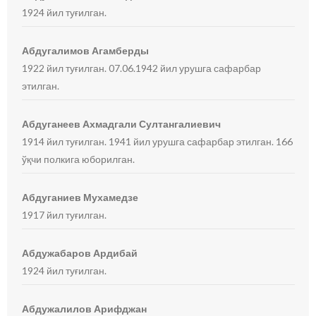
1924 йил туғилган.
Абдугалимов Агамберды
1922 йил туғилган. 07.06.1942 йил урушга сафарбар
этилган.
Абдуганеев Ахмадгали Султангалиевич
1914 йил туғилган. 1941 йил урушга сафарбар этилган. 166
ўқчи полкига юборилган.
Абдуганиев Мухамедзе
1917 йил туғилган.
Абдужабаров Ардибай
1924 йил туғилган.
Абдужалилов Арифджан