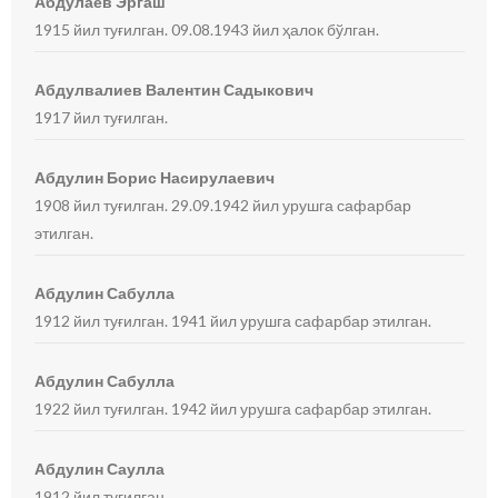
Абдулаев Эргаш
1915 йил туғилган. 09.08.1943 йил ҳалок бўлган.
Абдулвалиев Валентин Садыкович
1917 йил туғилган.
Абдулин Борис Насирулаевич
1908 йил туғилган. 29.09.1942 йил урушга сафарбар
этилган.
Абдулин Сабулла
1912 йил туғилган. 1941 йил урушга сафарбар этилган.
Абдулин Сабулла
1922 йил туғилган. 1942 йил урушга сафарбар этилган.
Абдулин Саулла
1912 йил туғилган.