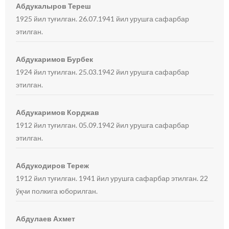
Абдукалыров Тереш
1925 йил туғилган. 26.07.1941 йил урушга сафарбар
этилган.
Абдукаримов Бурбек
1924 йил туғилган. 25.03.1942 йил урушга сафарбар
этилган.
Абдукаримов Корджав
1912 йил туғилган. 05.09.1942 йил урушга сафарбар
этилган.
Абдукодиров Тереж
1912 йил туғилган. 1941 йил урушга сафарбар этилган. 22
ўқчи полкига юборилган.
Абдулаев Ахмет