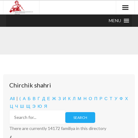
MENU
Chirchik shahri
All
|
(
А
Б
В
Г
Д
Е
Ж
З
И
К
Л
М
Н
О
П
Р
С
Т
У
Ф
Х
Ц
Ч
Ш
Щ
Э
Ю
Я
There are currently 14172 familiya in this directory