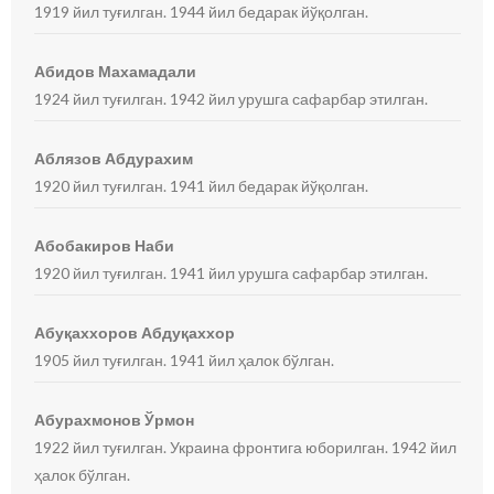
1919 йил туғилган. 1944 йил бедарак йўқолган.
Абидов Махамадали
1924 йил туғилган. 1942 йил урушга сафарбар этилган.
Аблязов Абдурахим
1920 йил туғилган. 1941 йил бедарак йўқолган.
Абобакиров Наби
1920 йил туғилган. 1941 йил урушга сафарбар этилган.
Абуқаххоров Абдуқаххор
1905 йил туғилган. 1941 йил ҳалок бўлган.
Абурахмонов Ўрмон
1922 йил туғилган. Украина фронтига юборилган. 1942 йил
ҳалок бўлган.