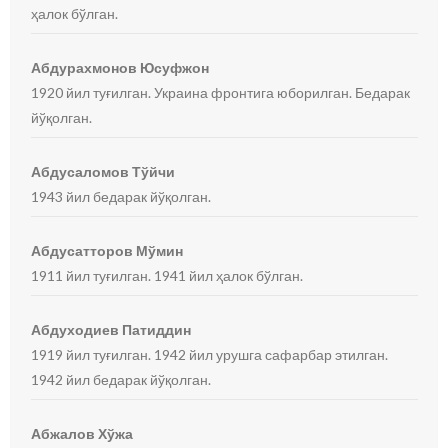
ҳалок бўлган.
Абдурахмонов Юсуфжон
1920 йил туғилган. Украина фронтига юборилган. Бедарак
йўқолган.
Абдусаломов Тўйчи
1943 йил бедарак йўқолган.
Абдусатторов Мўмин
1911 йил туғилган. 1941 йил ҳалок бўлган.
Абдуходиев Патиддин
1919 йил туғилган. 1942 йил урушга сафарбар этилган.
1942 йил бедарак йўқолган.
Абжалов Хўжа