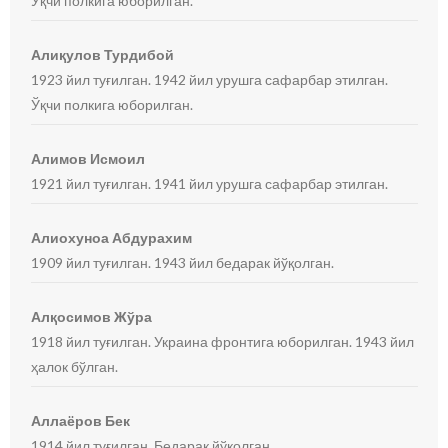
Ўқчи полкига юборилган.
Алиқулов Турдибой
1923 йил туғилган. 1942 йил урушга сафарбар этилган.
Ўқчи полкига юборилган.
Алимов Исмоил
1921 йил туғилган. 1941 йил урушга сафарбар этилган.
Алиохуноа Абдурахим
1909 йил туғилган. 1943 йил бедарак йўқолган.
Алқосимов Жўра
1918 йил туғилган. Украина фронтига юборилган. 1943 йил
ҳалок бўлган.
Аллаёров Бек
1914 йил туғилган. Бедарак йўқолган.