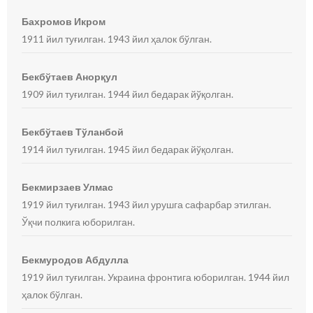
Бахромов Икром
1911 йил туғилган. 1943 йил ҳалок бўлган.
Бекбўтаев Анорқул
1909 йил туғилган. 1944 йил бедарак йўқолган.
Бекбўтаев Тўланбой
1914 йил туғилган. 1945 йил бедарак йўқолган.
Бекмирзаев Улмас
1919 йил туғилган. 1943 йил урушга сафарбар этилган.
Ўқчи полкига юборилган.
Бекмуродов Абдулла
1919 йил туғилган. Украина фронтига юборилган. 1944 йил
ҳалок бўлган.