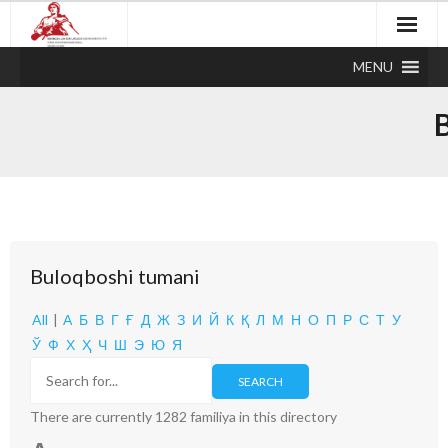
MENU
Buloqboshi tumani
All
|
А
Б
В
Г
Ғ
Д
Ж
З
И
Й
К
Қ
Л
М
Н
О
П
Р
С
Т
У
Ў
Ф
Х
Ҳ
Ч
Ш
Э
Ю
Я
There are currently 1282 familiya in this directory