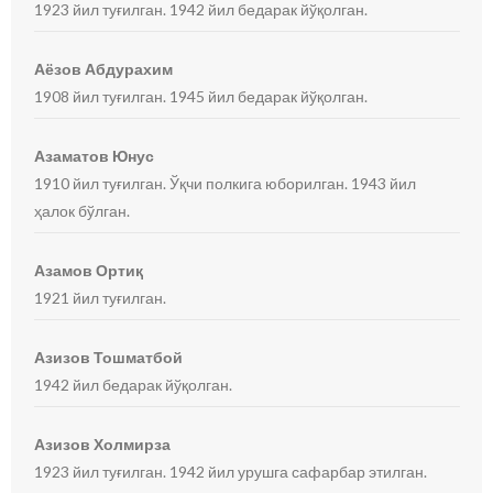
1923 йил туғилган. 1942 йил бедарак йўқолган.
Аёзов Абдурахим
1908 йил туғилган. 1945 йил бедарак йўқолган.
Азаматов Юнус
1910 йил туғилган. Ўқчи полкига юборилган. 1943 йил
ҳалок бўлган.
Азамов Ортиқ
1921 йил туғилган.
Азизов Тошматбой
1942 йил бедарак йўқолган.
Азизов Холмирза
1923 йил туғилган. 1942 йил урушга сафарбар этилган.