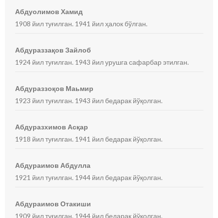
Абдуолимов Хамид
1908 йил туғилган. 1941 йил ҳалок бўлган.
Абдураззақов Зайлоб
1924 йил туғилган. 1943 йил урушга сафарбар этилган.
Абдураззоқов Маьмир
1923 йил туғилган. 1943 йил бедарак йўқолган.
Абдуразхимов Асқар
1918 йил туғилган. 1941 йил бедарак йўқолган.
Абдураимов Абдулла
1921 йил туғилган. 1944 йил бедарак йўқолган.
Абдураимов Отакиши
1909 йил туғилган. 1944 йил бедарак йўқолган.