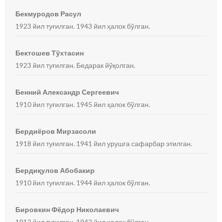
Бекмуродов Расул
1923 йил туғилган. 1943 йил ҳалок бўлган.
Бектошев Тўхтасин
1923 йил туғилган. Бедарак йўқолган.
Бенний Александр Сергеевич
1910 йил туғилган. 1945 йил ҳалок бўлган.
Бердиёров Мирзасоли
1918 йил туғилган. 1941 йил урушга сафарбар этилган.
Бердиқулов Абобакир
1910 йил туғилган. 1944 йил ҳалок бўлган.
Бировкин Фёдор Николаевич
1912 йил туғилган. 1942 йил ҳалок бўлган.