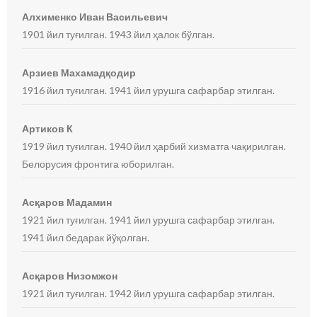
Алхименко Иван Васильевич
1901 йил туғилган. 1943 йил ҳалок бўлган.
Арзиев Махамадқодир
1916 йил туғилган. 1941 йил урушга сафарбар этилган.
Артиков К
1919 йил туғилган. 1940 йил ҳарбий хизматга чақирилган.
Белорусия фронтига юборилган.
Асқаров Мадамин
1921 йил туғилган. 1941 йил урушга сафарбар этилган.
1941 йил бедарак йўқолган.
Асқаров Низомжон
1921 йил туғилган. 1942 йил урушга сафарбар этилган.