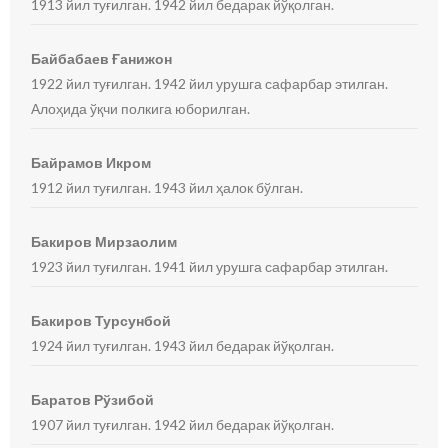
1913 йил туғилган. 1942 йил бедарак йўқолган.
Байбабаев Ғанижон
1922 йил туғилган. 1942 йил урушга сафарбар этилган.
Алоҳида ўқчи полкига юборилган.
Байрамов Икром
1912 йил туғилган. 1943 йил ҳалок бўлган.
Бакиров Мирзаолим
1923 йил туғилган. 1941 йил урушга сафарбар этилган.
Бакиров Турсунбой
1924 йил туғилган. 1943 йил бедарак йўқолган.
Баратов Рўзибой
1907 йил туғилган. 1942 йил бедарак йўқолган.