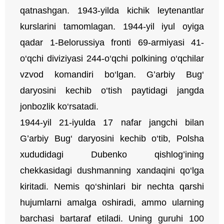
qatnashgan. 1943-yilda kichik leytenantlar
kurslarini tamomlagan. 1944-yil iyul oyiga
qadar 1-Belorussiya fronti 69-armiyasi 41-
o‘qchi diviziyasi 244-o‘qchi polkining o‘qchilar
vzvod komandiri bo‘lgan. G’arbiy Bug‘
daryosini kechib o‘tish paytidagi jangda
jonbozlik ko‘rsatadi.
1944-yil 21-iyulda 17 nafar jangchi bilan
G’arbiy Bug‘ daryosini kechib o‘tib, Polsha
xududidagi Dubenko qishlog’ining
chekkasidagi dushmanning xandaqini qo‘lga
kiritadi. Nemis qo‘shinlari bir nechta qarshi
hujumlarni amalga oshiradi, ammo ularning
barchasi bartaraf etiladi. Uning guruhi 100