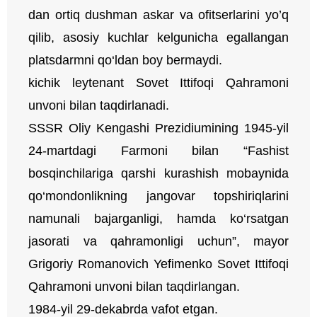
dan ortiq dushman askar va ofitserlarini yo’q
qilib, asosiy kuchlar kelgunicha egallangan
platsdarmni qo‘ldan boy bermaydi.
kichik leytenant Sovet Ittifoqi Qahramoni
unvoni bilan taqdirlanadi.
SSSR Oliy Kengashi Prezidiumining 1945-yil
24-martdagi Farmoni bilan “Fashist
bosqinchilariga qarshi kurashish mobaynida
qo‘mondonlikning jangovar topshiriqlarini
namunali bajarganligi, hamda ko‘rsatgan
jasorati va qahramonligi uchun”, mayor
Grigoriy Romanovich Yefimenko Sovet Ittifoqi
Qahramoni unvoni bilan taqdirlangan.
1984-yil 29-dekabrda vafot etgan.