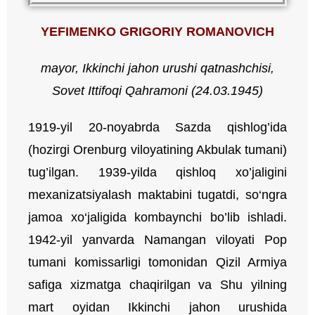
Y
EFIMENKO GRIGOR
I
Y ROMANOVICH
mayor
, Ikkinchi jahon urushi qatnashchisi,
Sovet Ittifoqi Qahramoni (24.03.1945)
1919-yil 20-noyabrda Sazda qishlog’ida
(hozirgi Orenburg viloyatining Akbulak tumani)
tug’ilgan. 1939-yilda qishloq xo’jaligini
mexanizatsiyalash maktabini tugatdi, so‘ngra
jamoa xo‘jaligida kombaynchi bo’lib ishladi.
1942-yil yanvarda Namangan viloyati Pop
tumani komissarligi tomonidan Qizil Armiya
safiga xizmatga chaqirilgan va Shu yilning
mart oyidan Ikkinchi jahon urushida