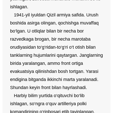
ishlagan.
1941-yil iyuldan Qizil armiya safida. Urush
boshida asirga olingan, qochishga muvaffaq
bo‘lgan. U otliqlar bilan bir necha bor
razvedkaga brogan, bir necha marotaba
orudiyasidan to‘g‘ridan-to‘g‘ri o‘t otish bilan
tanklarning hujumlarini qaytargan. Janglarning
birida yaralangan, ammo front ortiga
evakuatsiya qilinishdan bosh tortgan. Yarasi
endigina bitganda ikkinchi marta yaralanadi.
Shundan keyin front bilan hayrlashadi.
Harbiy bilim yurtida o‘qituvchi bo‘lib
ishlagan, so‘ngra o‘quv artilleriya polki
komandirining o‘rinbosari etib tayinlangan.