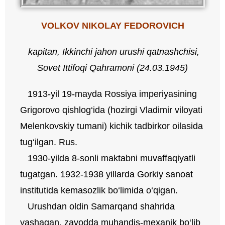
VOLKOV NIKOLAY FEDOROVICH
kapitan
,
Ikkinchi jahon urushi qatnashchisi,
Sovet Ittifoqi Qahramoni (24.03.1945)
1913-yil 19-mayda Rossiya imperiyasining
Grigorovo qishlog‘ida (hozirgi Vladimir viloyati
Melenkovskiy tumani) kichik tadbirkor oilasida
tug‘ilgan. Rus.
1930-yilda 8-sonli maktabni muvaffaqiyatli
tugatgan. 1932-1938 yillarda Gorkiy sanoat
institutida kemasozlik bo‘limida o‘qigan.
Urushdan oldin Samarqand shahrida
yashagan, zavodda muhandis-mexanik bo‘lib