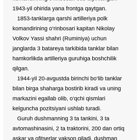
1943-yil ohirida yana frontga qaytgan.
1853-tanklarga qarshi artilleriya polk
komandirining o‘rinbosari kapitan Nikolay
Volkov Yassi shahri (Ruminiya) uchun
janglarda 3 batareya tarkibida tanklar bilan
hamkorlikda artilleriya guruhiga boshchilik
qilgan.
1944-yil 20-avgustda birinchi bo‘lib tanklar
bilan birga shaharga bostirib kiradi va uning
markazini egallab olib, o‘qchi qismlari
kelguncha pozitsiyani ushlab turadi.
Guruh dushmanning 3 ta tankini, 3 ta
avtomashinasini, 2 ta traktorini, 200 dan ortiq
askar va ofitserlar yakson qiladi, dushman