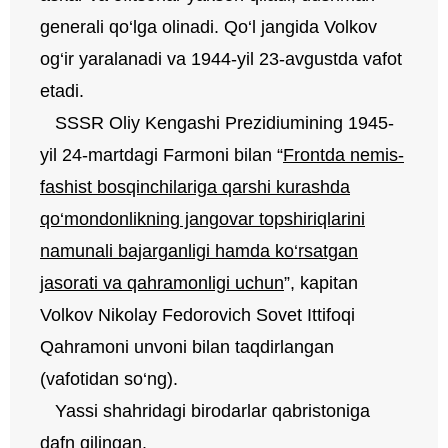
generali qo‘lga olinadi. Qo‘l jangida Volkov
og‘ir yaralanadi va 1944-yil 23-avgustda vafot
etadi.
SSSR Oliy Kengashi Prezidiumining 1945-
yil 24-martdagi Farmoni bilan “
Frontda nemis-
fashist bosqinchilariga qarshi kurashda
qo‘mondonlikning jangovar topshiriqlarini
namunali bajarganligi hamda ko‘rsatgan
jasorati va qahramonligi uchun
”, kapitan
Volkov Nikolay Fedorovich Sovet Ittifoqi
Qahramoni unvoni bilan taqdirlangan
(vafotidan so‘ng).
Yassi shahridagi birodarlar qabristoniga
dafn qilingan.