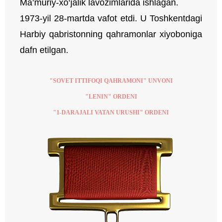
Ma’muriy-xo‘jalik lavozimlarida ishlagan.
1973-yil 28-martda vafot etdi. U Toshkentdagi
Harbiy qabristonning qahramonlar xiyoboniga
dafn etilgan.
"SOVET ITTIFOQI QAHRAMONI" UNVONI
"LENIN" ORDENI
"1-DARAJALI VATAN URUSHI" ORDENI