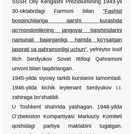
SSSR Oliy Kengashi Prezidiumining 1943-yil
30-oktabrdagi Farmoni bilan
“Fashist
bosqinchilariga qarshi kurashda
qo‘mondonlikning jangovar topshiriqlarini
namunali bajarganligi, hamda ko‘rsatgan
jasorati va qahramonligi uchun”,
yefreytor Iosif
Ilich Serdyukov Sovet Ittifoqi Qahramoni
unvoni bilan taqdirlangan.
1945-yilda siyosiy tarkib kurslarini tamomladi.
1946-yilda kichik leytenant Serdyukov I.I.
zahiraga bo‘shatildi.
U Toshkent shahrida yashagan. 1948-yilda
O‘zbekiston Kompartiyasi Markaziy Komiteti
qoshidagi partiya maktabini tugatgan.