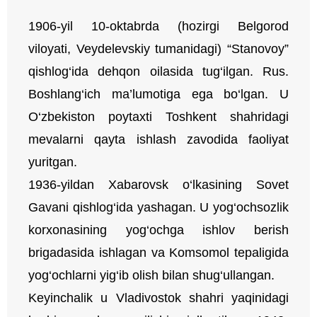
1906-yil 10-oktabrda (hozirgi Belgorod
viloyati, Veydelevskiy tumanidagi) “Stanovoy”
qishlog‘ida dehqon oilasida tug‘ilgan. Rus.
Boshlang‘ich ma’lumotiga ega bo‘lgan. U
O‘zbekiston poytaxti Toshkent shahridagi
mevalarni qayta ishlash zavodida faoliyat
yuritgan.
1936-yildan Xabarovsk o‘lkasining Sovet
Gavani qishlog‘ida yashagan. U yog‘ochsozlik
korxonasining yog‘ochga ishlov berish
brigadasida ishlagan va Komsomol tepaligida
yog‘ochlarni yig‘ib olish bilan shug‘ullangan.
Keyinchalik u Vladivostok shahri yaqinidagi