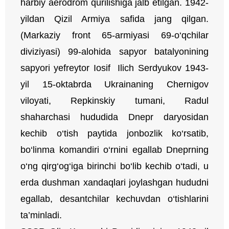
harbiy aerodrom qurilishiga jalb etilgan. 1942-
yildan Qizil Armiya safida jang qilgan.
(Markaziy front 65-armiyasi 69-o‘qchilar
diviziyasi) 99-alohida sapyor batalyonining
sapyori yefreytor Iosif Ilich Serdyukov 1943-
yil 15-oktabrda Ukrainaning Chernigov
viloyati, Repkinskiy tumani, Radul
shaharchasi hududida Dnepr daryosidan
kechib o‘tish paytida jonbozlik ko‘rsatib,
bo‘linma komandiri o‘rnini egallab Dneprning
o‘ng qirg‘og‘iga birinchi bo‘lib kechib o‘tadi, u
erda dushman xandaqlari joylashgan hududni
egallab, desantchilar kechuvdan o‘tishlarini
ta’minladi.