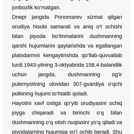
jonbozlik ko‘rsatgan.
Dnepr jangida Ponomarev xizmat qilgan
orudiya hisobi samarali va aniq o‘t ochishi
bilan piyoda bo‘linmalarini dushmanning
qarshi hujumlarini qaytarishda va egallangan
platsdarmni kengaytirishda qo‘llab-quvvatlab
turdi.1943-yilning 3-oktyabrida 158.4-balandlik
uchun jangda, dushmanning og‘ir
pulemyotining olovidan 307-gvardiya o‘qchi
polkining hujumi to‘htatib qoladi.
Hayotini xavf ostiga qo‘yib orudiyasini ochiq
joyga chiqaradi va birinchi o‘q bilan
dushmanning o‘q otish nuqtasini yo‘q qiladi va
piyodalarning hujumiga yo‘l ochib beradi. Shu