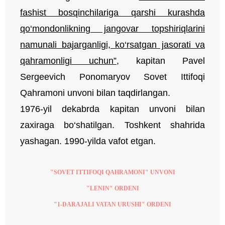
fashist bosqinchilariga qarshi kurashda
qo‘mondonlikning jangovar topshiriqlarini
namunali bajarganligi, ko‘rsatgan jasorati va
qahramonligi uchun”
, kapitan Pavel
Sergeevich Ponomaryov Sovet Ittifoqi
Qahramoni unvoni bilan taqdirlangan.
1976-yil dekabrda kapitan unvoni bilan
zaxiraga bo‘shatilgan. Toshkent shahrida
yashagan. 1990-yilda vafot etgan.
"SOVET ITTIFOQI QAHRAMONI" UNVONI
"LENIN" ORDENI
"1-DARAJALI VATAN URUSHI" ORDENI