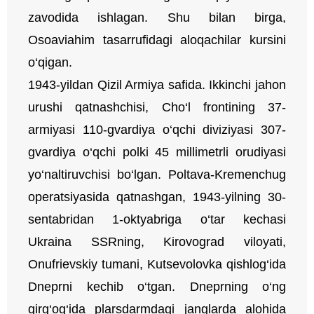
zavodida ishlagan. Shu bilan birga,
Osoaviahim tasarrufidagi aloqachilar kursini
o‘qigan.
1943-yildan Qizil Armiya safida. Ikkinchi jahon
urushi qatnashchisi, Cho‘l frontining 37-
armiyasi 110-gvardiya o‘qchi diviziyasi 307-
gvardiya o‘qchi polki 45 millimetrli orudiyasi
yo‘naltiruvchisi bo‘lgan. Poltava-Kremenchug
operatsiyasida qatnashgan, 1943-yilning 30-
sentabridan 1-oktyabriga o‘tar kechasi
Ukraina SSRning, Kirovograd viloyati,
Onufrievskiy tumani, Kutsevolovka qishlog‘ida
Dneprni kechib o‘tgan. Dneprning o‘ng
qirg‘og‘ida plarsdarmdagi janglarda alohida