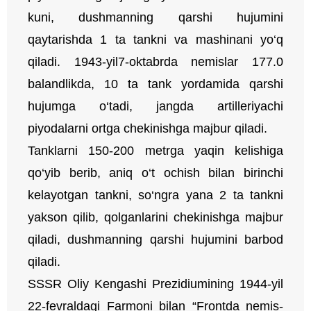
kuni, dushmanning qarshi hujumini
qaytarishda 1 ta tankni va mashinani yo‘q
qiladi. 1943-yil7-oktabrda nemislar 177.0
balandlikda, 10 ta tank yordamida qarshi
hujumga o‘tadi, jangda artilleriyachi
piyodalarni ortga chekinishga majbur qiladi.
Tanklarni 150-200 metrga yaqin kelishiga
qo‘yib berib, aniq o‘t ochish bilan birinchi
kelayotgan tankni, so‘ngra yana 2 ta tankni
yakson qilib, qolganlarini chekinishga majbur
qiladi, dushmanning qarshi hujumini barbod
qiladi.
SSSR Oliy Kengashi Prezidiumining 1944-yil
22-fevraldagi Farmoni bilan
“Frontda nemis-