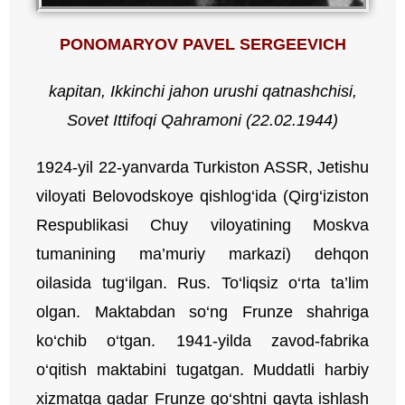
PONOMARYOV PAVEL SERGEEVICH
kapitan, Ikkinchi jahon urushi qatnashchisi,
Sovet Ittifoqi Qahramoni (22.02.1944)
1924-yil 22-yanvarda Turkiston ASSR, Jetishu
viloyati Belovodskoye qishlog‘ida (Qirg‘iziston
Respublikasi Chuy viloyatining Moskva
tumanining ma’muriy markazi) dehqon
oilasida tug‘ilgan. Rus. To‘liqsiz o‘rta ta’lim
olgan. Maktabdan so‘ng Frunze shahriga
ko‘chib o‘tgan. 1941-yilda zavod-fabrika
o‘qitish maktabini tugatgan. Muddatli harbiy
xizmatga qadar Frunze go‘shtni qayta ishlash