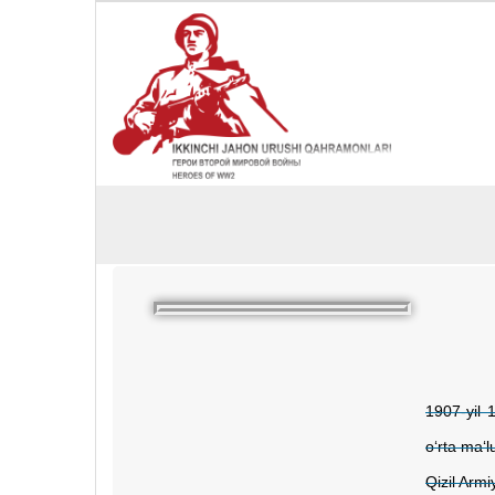
1907-yil 
o‘rta ma‘
Qizil Armi