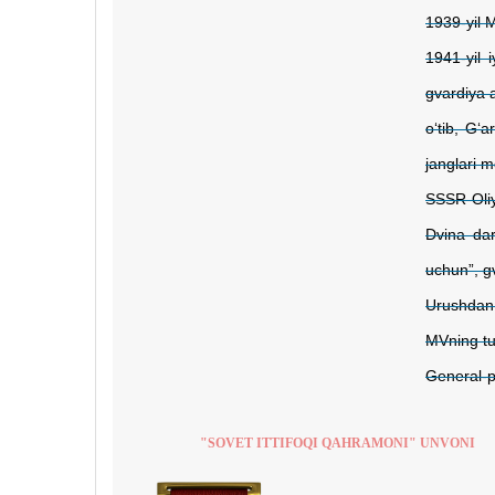
1939-yil 
1941-yil 
gvardiya a
o‘tib, G‘
janglari m
SSSR Oliy
Dvina dar
uchun”, g
Urushdan
MVning tur
General-po
"SOVET ITTIFOQI QAHRAMONI" UNVONI