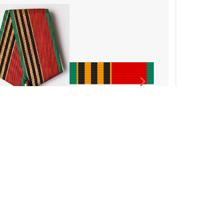
1-1495 YILLAR VATAN URUSHIDAGI G‘ALABANING 40
YILLIGIGA" MEDALI