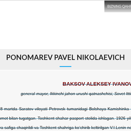
BIZNING QAH
PONOMAREV PAVEL NIKOLAEVICH
BAKSOV ALE
KS
EY IVANO
general-mayor
, Ikkinchi jahon urushi qatnashchisi, Sovet I
18-martda Saratov viloyati Petrovsk tumanidagi Bolshaya Kamishinka qish
lumot bilan tugatgan. Toshkent shahar pasport stolida ishlagan. 1926-y
ya safiga chaqirildi va Toshkent shahriga ko‘chirib keltirilgan V.I.Lenin