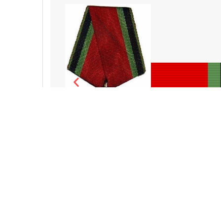
"SSSR QUROLLI KUCHLARI VETERANI" MEDALI