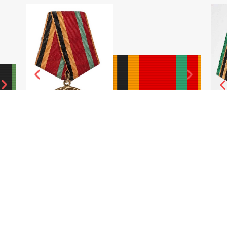
​
"SSSR QUROLLI KUCHLARIGA 30 YIL" MEDALI​
"194