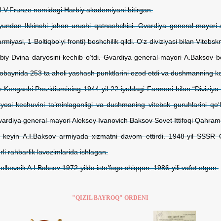
M.V.Frunze nomidagi Harbiy akademiyani bitirgan.
iyundan Ikkinchi jahon urushi qatnashchisi. Gvardiya general-mayori 
rmiyasi, 1-Boltiqbo‘yi fronti) boshchilik qildi. O‘z diviziyasi bilan Vite
arbiy Dvina daryosini kechib o‘tdi. Gvardiya general-mayori A.Baksov bo
obaynida 253 ta aholi yashash punktlarini ozod etdi va dushmanning ko‘p 
 Kengashi Prezidiumining 1944-yil 22-iyuldagi Farmoni bilan “Diviziya q
yosi kechuvini ta’minlaganligi va dushmaning vitebsk guruhlarini qo‘
vardiya general-mayori Aleksey Ivanovich Baksov Sovet Ittifoqi Qahramo
 keyin A.I.Baksov armiyada xizmatni davom ettirdi. 1948-yil SSS
li rahbarlik lavozimlarida ishlagan.
lkovnik A.I.Baksov 1972-yilda iste’foga chiqqan. 1986-yili vafot etgan.
"QIZIL BAYROQ" ORDENI