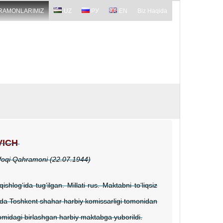
RAMONLARIMIZ
UZ
РУ
EN
Biz Haqida
VICH
ttifoqi Qahramoni (22.07.1944)
log‘ida tug‘ilgan. Millati rus. Maktabni to‘liqsiz
ilda Toshkent shahar harbiy komissarligi tomonidan
 nomidagi birlashgan harbiy maktabga yuborildi.