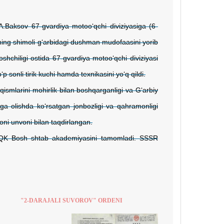
A.Baksov 67-gvardiya motoo‘qchi diviziyasiga (6-
bskning shimoli-g‘arbidagi dushman mudofaasini yorib
shchiligi ostida 67-gvardiya motoo‘qchi diviziyasi
sonli tirik kuchi hamda texnikasini yo‘q qildi.
ismlarini mohirlik bilan boshqarganligi va G‘arbiy
lga olishda ko‘rsatgan jonbozligi va qahramonligi
ni unvoni bilan taqdirlangan.
R QK Bosh shtab akademiyasini tamomladi. SSSR
"2-DARAJALI SUVOROV" ORDENI