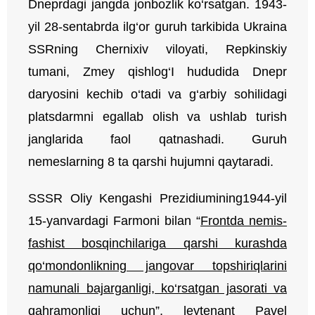
Dneprdagi jangda jonbozlik ko‘rsatgan. 1943-
yil 28-sentabrda ilg‘or guruh tarkibida Ukraina
SSRning Chernixiv viloyati, Repkinskiy
tumani, Zmey qishlog‘I hududida Dnepr
daryosini kechib o‘tadi va g‘arbiy sohilidagi
platsdarmni egallab olish va ushlab turish
janglarida faol qatnashadi. Guruh
nemeslarning 8 ta qarshi hujumni qaytaradi.
SSSR Oliy Kengashi Prezidiumining1944-yil
15-yanvardagi Farmoni bilan “
Frontda nemis-
fashist bosqinchilariga qarshi kurashda
qo‘mondonlikning jangovar topshiriqlarini
namunali bajarganligi, ko‘rsatgan jasorati va
qahramonligi uchun
”, leytenant Pavel