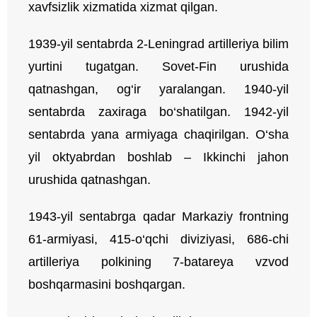
xavfsizlik xizmatida xizmat qilgan.
1939-yil sentabrda 2-Leningrad artilleriya bilim
yurtini tugatgan. Sovet-Fin urushida
qatnashgan, og‘ir yaralangan. 1940-yil
sentabrda zaxiraga bo‘shatilgan. 1942-yil
sentabrda yana armiyaga chaqirilgan. O‘sha
yil oktyabrdan boshlab – Ikkinchi jahon
urushida qatnashgan.
1943-yil sentabrga qadar Markaziy frontning
61-armiyasi, 415-o‘qchi diviziyasi, 686-chi
artilleriya polkining 7-batareya vzvod
boshqarmasini boshqargan.