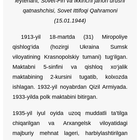
leytenant, Sovet-Fin va Ikkinchi jahon urushi
qatnashchisi,
Sovet Ittifoqi Qahramoni
(15.01.1944)
1913-yil 18-martda (31) Miropoliye
qishlog‘ida (hozirgi Ukraina Sumsk
viloyatining Krasnopolskiy tumani) tug‘ilgan.
Maktabni 5-sinfini va qishloq xo‘jalik
maktabining 2-kursini tugatib, kolxozda
ishlagan. 1932-yil noyabrdan Qizil Armiyada.
1933-yilda polk maktabini bitirgan.
1935-yil iyul oyida uzoq muddatli ta’tilga
chiqarilgan va Arxangelsk viloyatidagi
majburiy mehnat lageri, harbiylashtirilgan