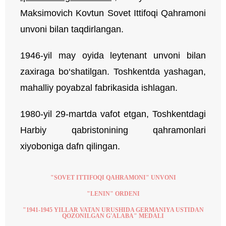
Maksimovich Kovtun Sovet Ittifoqi Qahramoni
unvoni bilan taqdirlangan.
1946-yil may oyida leytenant unvoni bilan
zaxiraga bo‘shatilgan. Toshkentda yashagan,
mahalliy poyabzal fabrikasida ishlagan.
1980-yil 29-martda vafot etgan, Toshkentdagi
Harbiy qabristonining qahramonlari
xiyoboniga dafn qilingan.
"SOVET ITTIFOQI QAHRAMONI" UNVONI
"LENIN" ORDENI
"1941-1945 YILLAR VATAN URUSHIDA GERMANIYA USTIDAN
QOZONILGAN G'ALABA" MEDALI