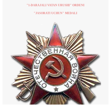
"1-DARAJALI VATAN URUSHI" ORDENI
"JASORATI UCHUN" MEDALI