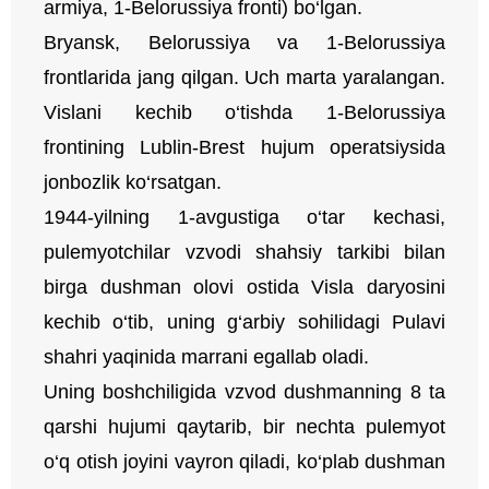
armiya, 1-Belorussiya fronti) bo‘lgan.
Bryansk, Belorussiya va 1-Belorussiya
frontlarida jang qilgan. Uch marta yaralangan.
Vislani kechib o‘tishda 1-Belorussiya
frontining Lublin-Brest hujum operatsiysida
jonbozlik ko‘rsatgan.
1944-yilning 1-avgustiga o‘tar kechasi,
pulemyotchilar vzvodi shahsiy tarkibi bilan
birga dushman olovi ostida Visla daryosini
kechib o‘tib, uning g‘arbiy sohilidagi Pulavi
shahri yaqinida marrani egallab oladi.
Uning boshchiligida vzvod dushmanning 8 ta
qarshi hujumi qaytarib, bir nechta pulemyot
o‘q otish joyini vayron qiladi, ko‘plab dushman