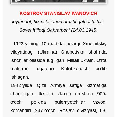
KOSTROV
STANISLAV
IVANOVICH
leytenant, Ikkinchi jahon urushi qatnashchisi,
Sovet Ittifoqi Qahramoni (24.03.1945)
1923-yilning 10-martida hozirgi Xmelnitskiy
viloyatidagi (Ukraina) Shepetivka shahrida
ishchilar oilasida tug‘ilgan. Millati-ukrain. O‘rta
maktabni tugatgan. Kutubxonachi bo‘lib
ishlagan.
1942-yilda Qizil Armiya safiga xizmatiga
chaqirilgan. Ikkinchi Jaxon urushida 909-
o‘qchi polkida pulemyotchilar vzvodi
komandiri (247-o‘qchi Roslavl diviziyasi, 69-