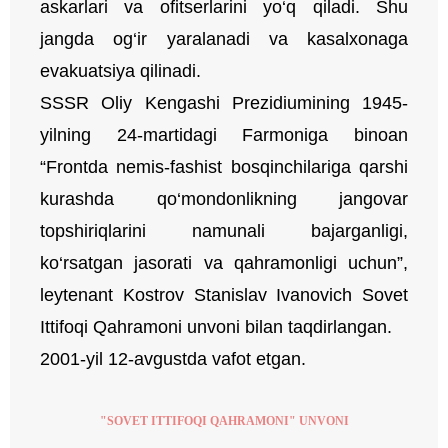
askarlari va ofitserlarini yo‘q qiladi. Shu
jangda og‘ir yaralanadi va kasalxonaga
evakuatsiya qilinadi.
SSSR Oliy Kengashi Prezidiumining 1945-
yilning 24-martidagi Farmoniga binoan
“Frontda nemis-fashist bosqinchilariga qarshi
kurashda qo‘mondonlikning jangovar
topshiriqlarini namunali bajarganligi,
ko‘rsatgan jasorati va qahramonligi uchun”,
leytenant Kostrov Stanislav Ivanovich Sovet
Ittifoqi Qahramoni unvoni bilan taqdirlangan.
2001-yil 12-avgustda vafot etgan.
"SOVET ITTIFOQI QAHRAMONI" UNVONI