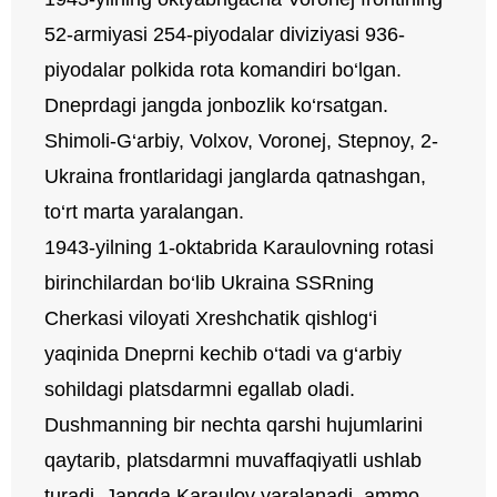
52-armiyasi 254-piyodalar diviziyasi 936-
piyodalar polkida rota komandiri bo‘lgan.
Dneprdagi jangda jonbozlik ko‘rsatgan.
Shimoli-G‘arbiy, Volxov, Voronej, Stepnoy, 2-
Ukraina frontlaridagi janglarda qatnashgan,
to‘rt marta yaralangan.
1943-yilning 1-oktabrida Karaulovning rotasi
birinchilardan bo‘lib Ukraina SSRning
Cherkasi viloyati Xreshchatik qishlog‘i
yaqinida Dneprni kechib o‘tadi va g‘arbiy
sohildagi platsdarmni egallab oladi.
Dushmanning bir nechta qarshi hujumlarini
qaytarib, platsdarmni muvaffaqiyatli ushlab
turadi. Jangda Karaulov yaralanadi, ammo