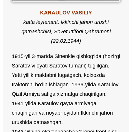
KARAULOV VASILIY
katta leytenant, Ikkinchi jahon urushi
qatnashchisi,
Sovet Ittifoqi Qahramoni
(22.02.1944)
1915-yil 3-martda Sinenkie qishlog‘ida (hozirgi
Saratov viloyati Saratov tumani) tug‘ilgan.
Yetti yillik maktabni tugatgach, kolxozda
traktorchi bo‘lib ishlagan. 1936-yilda Karaulov
Qizil Armiya safiga xizmatga chaqirilgan.
1941-yilda Karaulov qayta armiyaga
chaqirilgan va noyabr oyidan Ikkinchi jahon
urushida qatnashgan.
1943-yilning oktyabrigacha Voronej frontining