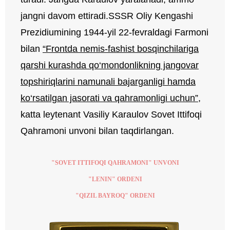
jangni davom ettiradi.SSSR Oliy Kengashi
Prezidiumining 1944-yil 22-fevraldagi Farmoni
bilan
“Frontda nemis-fashist bosqinchilariga
qarshi kurashda qo‘mondonlikning jangovar
topshiriqlarini namunali bajarganligi hamda
ko‘rsatilgan jasorati va qahramonligi uchun”
,
katta leytenant Vasiliy Karaulov Sovet Ittifoqi
Qahramoni unvoni bilan taqdirlangan.
"SOVET ITTIFOQI QAHRAMONI" UNVONI
"LENIN" ORDENI
"QIZIL BAYROQ" ORDENI