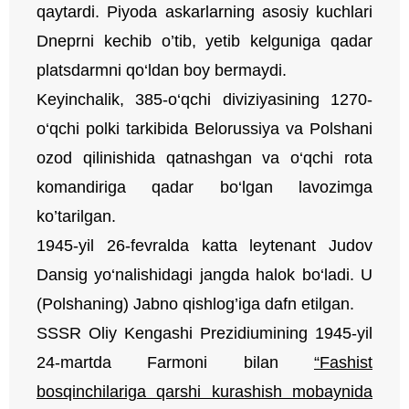
qaytardi. Piyoda askarlarning asosiy kuchlari
Dneprni kechib o’tib, yetib kelguniga qadar
platsdarmni qo‘ldan boy bermaydi.
Keyinchalik, 385-o‘qchi diviziyasining 1270-
o‘qchi polki tarkibida Belorussiya va Polshani
ozod qilinishida qatnashgan va o‘qchi rota
komandiriga qadar bo‘lgan lavozimga
ko’tarilgan.
1945-yil 26-fevralda katta leytenant Judov
Dansig yo‘nalishidagi jangda halok bo‘ladi. U
(Polshaning) Jabno qishlog’iga dafn etilgan.
SSSR Oliy Kengashi Prezidiumining 1945-yil
24-martda Farmoni bilan
“Fashist
bosqinchilariga qarshi kurashish mobaynida