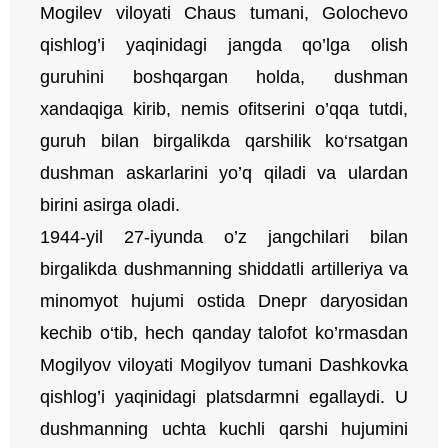
Mogilev viloyati Chaus tumani, Golochevo
qishlog’i yaqinidagi jangda qo’lga olish
guruhini boshqargan holda, dushman
xandaqiga kirib, nemis ofitserini o’qqa tutdi,
guruh bilan birgalikda qarshilik ko‘rsatgan
dushman askarlarini yo’q qiladi va ulardan
birini asirga oladi.
1944-yil 27-iyunda o’z jangchilari bilan
birgalikda dushmanning shiddatli artilleriya va
minomyot hujumi ostida Dnepr daryosidan
kechib o‘tib, hech qanday talofot ko’rmasdan
Mogilyov viloyati Mogilyov tumani Dashkovka
qishlog’i yaqinidagi platsdarmni egallaydi. U
dushmanning uchta kuchli qarshi hujumini