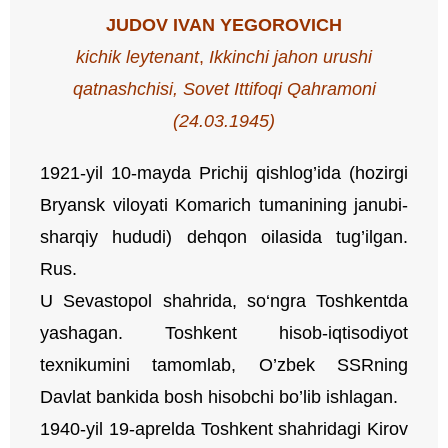
JUDOV IVAN YEGOROVICH
kichik leytenant
,
Ikkinchi jahon urushi
qatnashchisi,
Sovet Ittifoqi Qahramoni
(24.03.1945)
1921-yil 10-mayda Prichij qishlog’ida (hozirgi
Bryansk viloyati Komarich tumanining janubi-
sharqiy hududi) dehqon oilasida tug’ilgan.
Rus.
U Sevastopol shahrida, so‘ngra Toshkentda
yashagan. Toshkent hisob-iqtisodiyot
texnikumini tamomlab, O’zbek SSRning
Davlat bankida bosh hisobchi bo’lib ishlagan.
1940-yil 19-aprelda Toshkent shahridagi Kirov