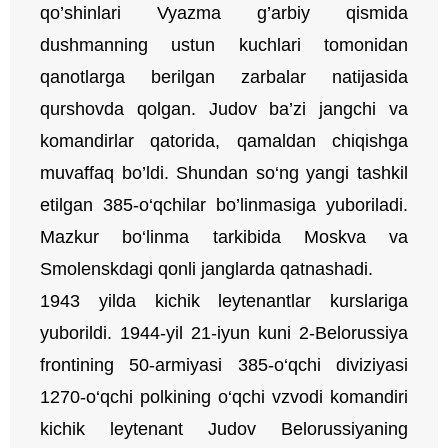
qo’shinlari Vyazma g’arbiy qismida
dushmanning ustun kuchlari tomonidan
qanotlarga berilgan zarbalar natijasida
qurshovda qolgan. Judov ba’zi jangchi va
komandirlar qatorida, qamaldan chiqishga
muvaffaq bo’ldi. Shundan so‘ng yangi tashkil
etilgan 385-o‘qchilar bo’linmasiga yuboriladi.
Mazkur bo‘linma tarkibida Moskva va
Smolenskdagi qonli janglarda qatnashadi.
1943 yilda kichik leytenantlar kurslariga
yuborildi. 1944-yil 21-iyun kuni 2-Belorussiya
frontining 50-armiyasi 385-o‘qchi diviziyasi
1270-o‘qchi polkining o‘qchi vzvodi komandiri
kichik leytenant Judov Belorussiyaning