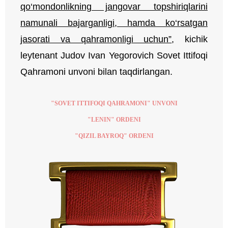
qo‘mondonlikning jangovar topshiriqlarini
namunali bajarganligi, hamda ko‘rsatgan
jasorati va qahramonligi uchun”
, kichik
leytenant Judov Ivan Yegorovich Sovet Ittifoqi
Qahramoni unvoni bilan taqdirlangan.
"SOVET ITTIFOQI QAHRAMONI" UNVONI
"LENIN" ORDENI
"QIZIL BAYROQ" ORDENI