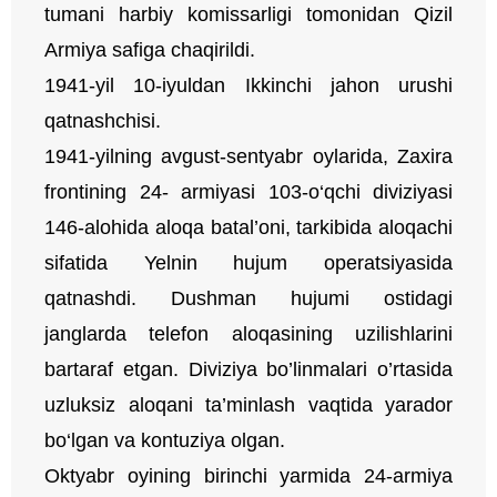
tumani harbiy komissarligi tomonidan Qizil
Armiya safiga chaqirildi.
1941-yil 10-iyuldan Ikkinchi jahon urushi
qatnashchisi.
1941-yilning avgust-sentyabr oylarida, Zaxira
frontining 24- armiyasi 103-o‘qchi diviziyasi
146-alohida aloqa batal’oni, tarkibida aloqachi
sifatida Yelnin hujum operatsiyasida
qatnashdi. Dushman hujumi ostidagi
janglarda telefon aloqasining uzilishlarini
bartaraf etgan. Diviziya bo’linmalari o’rtasida
uzluksiz aloqani ta’minlash vaqtida yarador
bo‘lgan va kontuziya olgan.
Oktyabr oyining birinchi yarmida 24-armiya