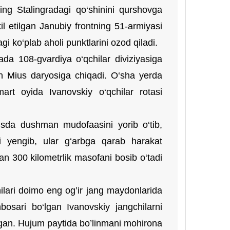
ning Stalingradagi qo‘shinini qurshovga
il etilgan Janubiy frontning 51-armiyasi
i ko‘plab aholi punktlarini ozod qiladi.
ada 108-gvardiya o‘qchilar diviziyasiga
an Mius daryosiga chiqadi. O‘sha yerda
mart oyida Ivanovskiy o‘qchilar rotasi
usda dushman mudofaasini yorib o‘tib,
i yengib, ular g‘arbga qarab harakat
lan 300 kilometrlik masofani bosib o‘tadi
ilari doimo eng og’ir jang maydonlarida
bosari bo‘lgan Ivanovskiy jangchilarni
lgan. Hujum paytida bo’linmani mohirona