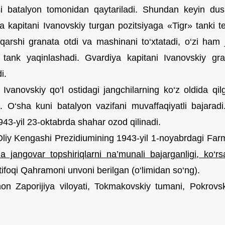
i batalyon tomonidan qaytariladi. Shundan keyin dush
a kapitani Ivanovskiy turgan pozitsiyaga «Tigr» tanki te
qarshi granata otdi va mashinani to‘xtatadi, o‘zi ham ji
i tank yaqinlashadi. Gvardiya kapitani Ivanovskiy gran
i.
 Ivanovskiy qo‘l ostidagi jangchilarning ko‘z oldida qil
. O‘sha kuni batalyon vazifani muvaffaqiyatli bajara
943-yil 23-oktabrda shahar ozod qilinadi.
iy Kengashi Prezidiumining 1943-yil 1-noyabrdagi Far
a jangovar topshiriqlarni na’munali bajarganligi, ko‘r
tifoqi Qahramoni unvoni berilgan (o‘limidan so‘ng).
n Zaporijiya viloyati, Tokmakovskiy tumani, Pokrovs