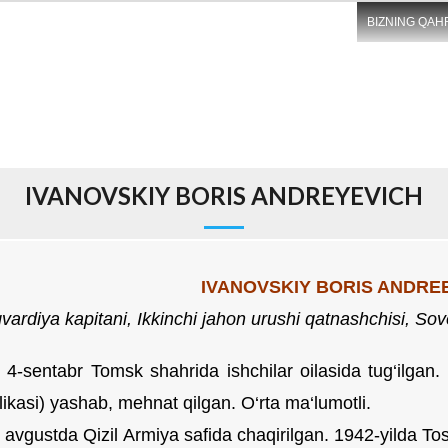
BIZNING QAH
IVANOVSKIY BORIS ANDREYEVICH
IVANOVSKIY BORIS ANDRE
vardiya kapitani, Ikkinchi jahon urushi qatnashchisi,
Sove
l 4-sentabr Tomsk shahrida ishchilar oilasida tug‘ilga
ikasi) yashab, mehnat qilgan. O‘rta
ma‘lumotli.
l avgustda Qizil Armiya safida chaqirilgan. 1942-yilda T