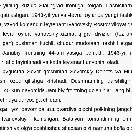
-yilning kuzida Stalingrad frontiga kelgan. Fashistlar
 qatnashgan. 1943-yil yanvar-fevral oylarida yangi tashk
a, vzvod komandiri leytenant Ivanovskiy Rostov viloyatidag
l fevral oyida Ivanovskiy xizmat qilgan divizion (tez or
irilgan) dushman kuchli, chuqur mudofaani tashkil etg
a Janubiy frontning 44-armiyasiga beriladi. 1943-yil 
i etib tayinlanadi va katta leytenant unvonini oladi.
l avgustda Sovet qo‘shinlari Severskiy Donets va Mi
ni ozod qilishga kirishadi. Dushmanning qarshiligin
di. 40 kun davomida Janubiy frontning qo‘shinlari jang bi
chnaya daryosiga chiqadi.
atli yo‘l davomida 311-gvardiya o‘qchi polkining jangch
 Ivanovskiyni ko‘rishgan. Batalyon komandirining o‘rin
ntirish va olg‘a boshlashda shaxsan o‘zi namuna bo’la o