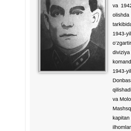
va 1942
olishda
tarkibid
1943-yi
o‘zgart
diviziy
komandir
1943-yi
Donbass
qilisha
va Molo
Mashsqq
kapitan
ilhomla