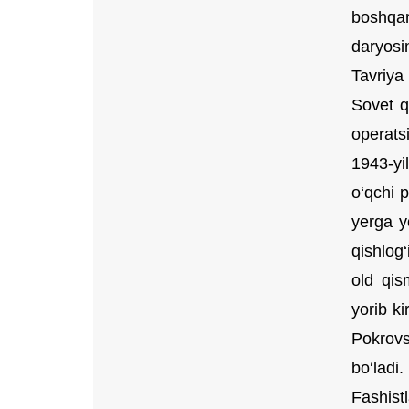
boshqar
daryosi
Tavriya
Sovet q
operatsi
1943-yi
o‘qchi p
yerga y
qishlog
old qis
yorib k
Pokrovs
bo‘ladi.
Fashist