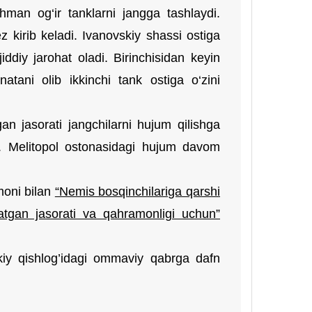
man og‘ir tanklarni jangga tashlaydi.
z kirib keladi. Ivanovskiy shassi ostiga
ddiy jarohat oladi. Birinchisidan keyin
atani olib ikkinchi tank ostiga o‘zini
gan jasorati jangchilarni hujum qilishga
di. Melitopol ostonasidagi hujum davom
moni bilan
“Nemis bosqinchilariga qarshi
satgan jasorati va qahramonligi uchun”
kiy qishlog’idagi ommaviy qabrga dafn