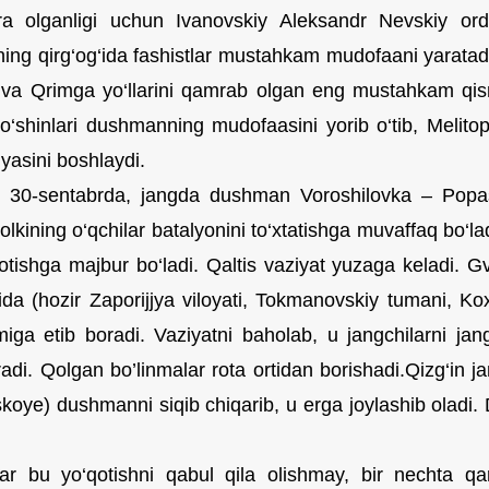
a olganligi uchun Ivanovskiy Aleksandr Nevskiy or
ning qirg‘og‘ida fashistlar mustahkam mudofaani yaratad
 va Qrimga yo‘llarini qamrab olgan eng mustahkam qismi
o‘shinlari dushmanning mudofaasini yorib o‘tib, Melitop
yasini boshlaydi.
l 30-sentabrda, jangda dushman Voroshilovka – Popas
olkining o‘qchilar batalyonini to‘xtatishga muvaffaq bo‘l
otishga majbur bo‘ladi. Qaltis vaziyat yuzaga keladi. 
‘ida (hozir Zaporijjya viloyati, Tokmanovskiy tumani, Ko
miga etib boradi. Vaziyatni baholab, u jangchilarni 
iradi. Qolgan bo’linmalar rota ortidan borishadi.Qizg‘in 
koye) dushmanni siqib chiqarib, u erga joylashib oladi.
lar bu yo‘qotishni qabul qila olishmay, bir nechta qa