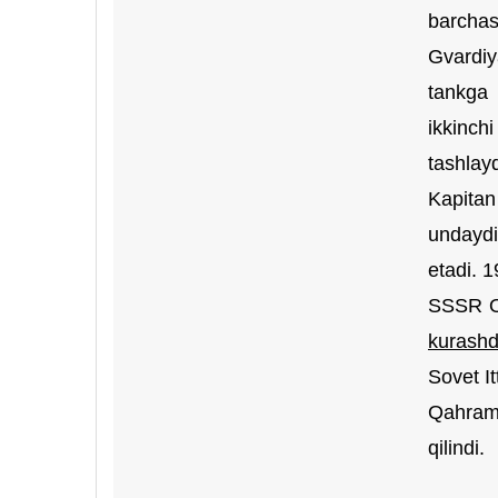
barchas
Gvardiy
tankga 
ikkinch
tashlayd
Kapitan
undaydi
etadi. 1
SSSR Ol
kurashd
Sovet It
Qahramo
qilindi.