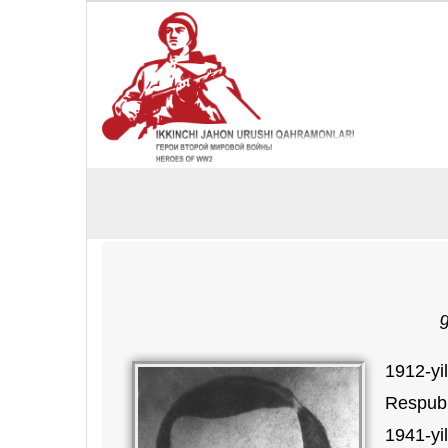
g
1912-yi
Respubl
1941-yi