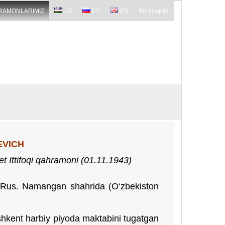
RAMONLARIMIZ
UZ
РУ
EN
Biz Haqida
EVICH
t Ittifoqi qahramoni (
01.11.1943
)
n. Rus. Namangan shahrida (O‘zbekiston
oshkent harbiy piyoda maktabini tugatgan