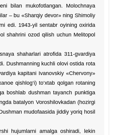
deni bilan mukofotlangan. Molochnaya
ilar – bu «Sharqiy devor» ning Shimoliy
 edi. 1943-yil sentabr oyining oxirida
ol shahrini ozod qilish uchun Melitopol
naya shaharlari atrofida 311-gvardiya
adi. Dushmanning kuchli olovi ostida rota
Gvardiya kapitani Ivanovskiy «Chervony»
xanoe qishlog‘i) to‘xtab qolgan rotaning
janga boshlab dushman tayanch punktiga
jangda batalyon Voroshilovkadan (hozirgi
 Dushman mudofaasida jiddiy yoriq hosil
rshi hujumlarni amalga oshiradi, lekin