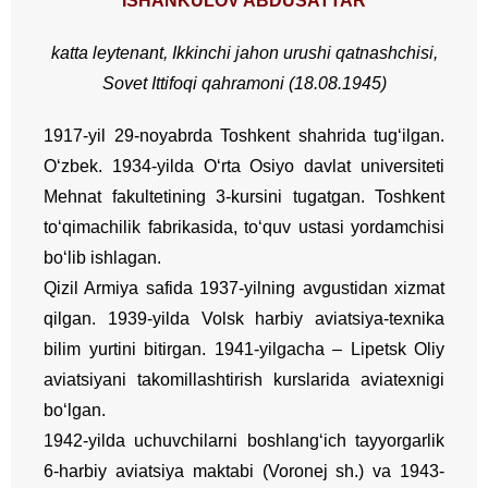
ISHANKULOV ABDUSATTAR
katta leytenant, Ikkinchi jahon urushi qatnashchisi,
Sovet Ittifoqi qahramoni (18.08.1945)
1917-yil 29-noyabrda Toshkent shahrida tug‘ilgan.
O‘zbek. 1934-yilda O‘rta Osiyo davlat universiteti
Mehnat fakultetining 3-kursini tugatgan. Toshkent
to‘qimachilik fabrikasida, to‘quv ustasi yordamchisi
bo‘lib ishlagan.
Qizil Armiya safida 1937-yilning avgustidan xizmat
qilgan. 1939-yilda Volsk harbiy aviatsiya-texnika
bilim yurtini bitirgan.
1941-yilgacha – Lipetsk Oliy
aviatsiyani takomillashtirish kurslarida aviatexnigi
bo‘lgan.
1942-yilda uchuvchilarni boshlang‘ich tayyorgarlik
6-harbiy aviatsiya maktabi (Voronej sh.) va 1943-