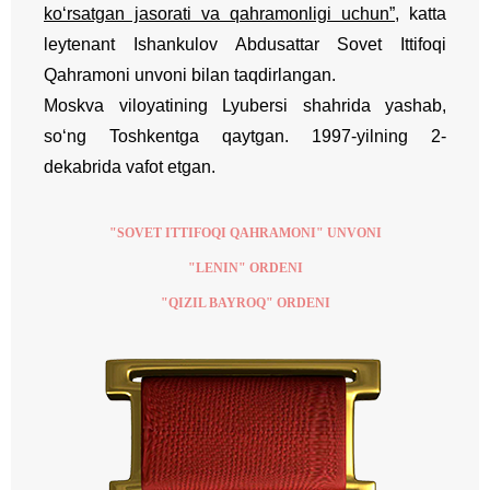
ko‘rsatgan jasorati va qahramonligi uchun”
, katta
leytenant Ishankulov Abdusattar Sovet Ittifoqi
Qahramoni unvoni bilan taqdirlangan.
Moskva viloyatining Lyubersi shahrida yashab,
so‘ng Toshkentga qaytgan. 1997-yilning 2-
dekabrida vafot etgan.
"SOVET ITTIFOQI QAHRAMONI" UNVONI
"LENIN" ORDENI
"QIZIL BAYROQ" ORDENI