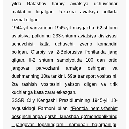
yilda Balashov harbiy aviatsiya uchuvchilar
maktabini tugatgan. 5-zaxira aviatsiya polkida
xizmat qilgan.
1944-yil yanvaridan 1945-yil maygacha, 62-shturm
aviatsiya polkining
233-shturm aviatsiya diviziyasi
uchuvchisi, katta uchuvchi, zveno komandiri
bo‘lgan. G‘arbiy va 2-Belorusiya frontlarida jang
qilgan. Il-2 shturm samolyotida 100 dan ortiq
jangovar parvozlarni amalga oshirgan va
dushmanning 10ta tankini, 69ta transport vositasini,
2ta tashish vositasini yakson qilgan va tirik
kuchlariga katta zarar etkazgan.
SSSR Oliy Kengashi Prezidiumining 1945-yil 18-
avgustidagi Farmoni bilan
“Frontda nemis-fashist
bosqinchilariga qarshi kurashda qo‘mondonlikning
jangovar topshiriqlarni namunali bajarganligi,