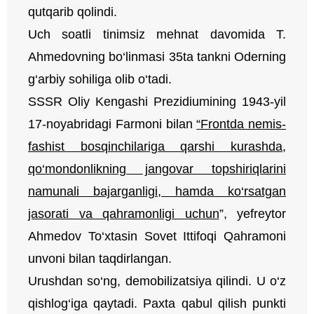
qutqarib qolindi.
Uch soatli tinimsiz mehnat davomida T.
Ahmedovning bo‘linmasi 35ta tankni Oderning
g‘arbiy sohiliga olib o‘tadi.
SSSR Oliy Kengashi Prezidiumining 1943-yil
17-noyabridagi Farmoni bilan
“Frontda nemis-
fashist bosqinchilariga qarshi kurashda,
qo‘mondonlikning jangovar topshiriqlarini
namunali bajarganligi, hamda ko‘rsatgan
jasorati va qahramonligi uchun
”, yefreytor
Ahmedov To‘xtasin Sovet Ittifoqi Qahramoni
unvoni bilan taqdirlangan.
Urushdan so‘ng, demobilizatsiya qilindi. U o‘z
qishlog‘iga qaytadi. Paxta qabul qilish punkti