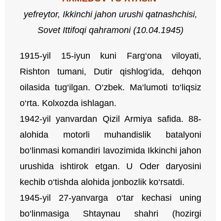
yefreytor
,
Ikkinchi
jahon
urushi
qatnashchisi
,
Sovet
Ittifoqi
qahramoni
(10.04.1945)
1915-yil 15-iyun kuni Farg‘ona viloyati,
Rishton tumani, Dutir qishlog‘ida, dehqon
oilasida tug‘ilgan. O‘zbek. Ma‘lumoti to‘liqsiz
o‘rta. Kolxozda ishlagan.
1942-yil yanvardan Qizil Armiya safida. 88-
alohida motorli muhandislik batalyoni
bo‘linmasi komandiri lavozimida Ikkinchi jahon
urushida ishtirok etgan. U Oder daryosini
kechib o‘tishda alohida jonbozlik ko‘rsatdi.
1945-yil 27-yanvarga o‘tar kechasi uning
bo‘linmasiga Shtaynau shahri (hozirgi