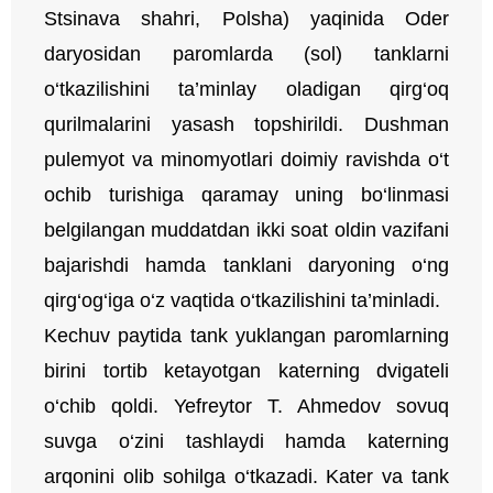
Stsinava shahri, Polsha) yaqinida Oder
daryosidan paromlarda (sol) tanklarni
o‘tkazilishini ta’minlay oladigan qirg‘oq
qurilmalarini yasash topshirildi. Dushman
pulemyot va minomyotlari doimiy ravishda o‘t
ochib turishiga qaramay uning bo‘linmasi
belgilangan muddatdan ikki soat oldin vazifani
bajarishdi hamda tanklani daryoning o‘ng
qirg‘og‘iga o‘z vaqtida o‘tkazilishini ta’minladi.
Kechuv paytida tank yuklangan paromlarning
birini tortib ketayotgan katerning dvigateli
o‘chib qoldi. Yefreytor T. Ahmedov sovuq
suvga o‘zini tashlaydi hamda katerning
arqonini olib sohilga o‘tkazadi. Kater va tank