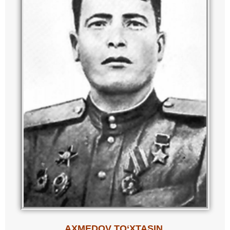
AXMEDOV
TO
‘
XTASIN