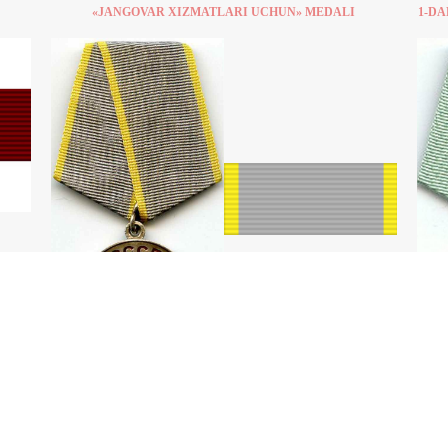
«JANGOVAR XIZMATLARI UCHUN» MEDALI
1-DA
EDALI
"1941-1945 YILLAR VATAN URUSHIDA GERMANIYA
USTIDAN QOZONILGAN G'ALABA" MEDALI