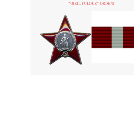
"QIZIL YULDUZ" ORDENI
2-DARAJALI “ULUG‘ VATAN URUSHI PARTIZANI” M