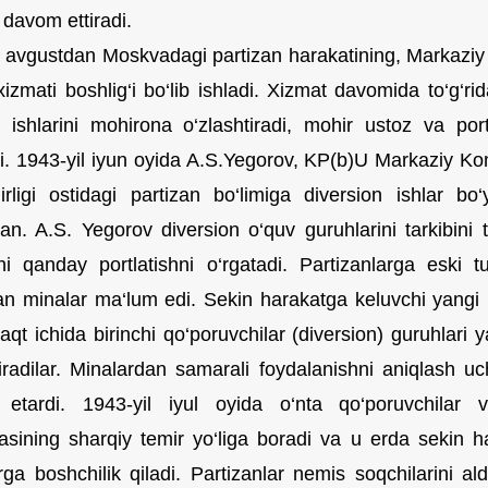
 davom ettiradi.
l avgustdan Moskvadagi partizan harakatining, Markaziy 
izmati boshlig‘i bo‘lib ishladi. Xizmat davomida to‘g‘rida
h ishlarini mohirona o‘zlashtiradi, mohir ustoz va por
i. 1943-yil iyun oyida A.S.Yegorov, KP(b)U Markaziy Kom
rligi ostidagi partizan bo‘limiga diversion ishlar bo
gan. A.S. Yegorov diversion o‘quv guruhlarini tarkibini t
ni qanday portlatishni o‘rgatadi. Partizanlarga eski 
an minalar ma‘lum edi. Sekin harakatga keluvchi yangi mi
aqt ichida birinchi qo‘poruvchilar (diversion) guruhlari 
tiradilar. Minalardan samarali foydalanishni aniqlash 
k etardi. 1943-yil iyul oyida o‘nta qo‘poruvchilar 
yasining sharqiy temir yo‘liga boradi va u erda sekin h
rga boshchilik qiladi. Partizanlar nemis soqchilarini ald