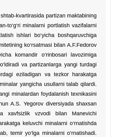
shtab-kvartirasida partizan maktabining
n-to‘g‘ri minalarni portlatish vazifalarni
tlatish ishlari bo‘yicha boshqaruvchiga
itetining ko‘rsatmasi bilan A.F.Fedorov
‘yicha komandir o‘rinbosari lavozimiga
o‘ldiradi va partizanlarga yangi turdagi
turdagi eziladigan va tezkor harakatga
nalar yangicha usullarni talab qilardi.
yangi minalardan foydalanish texnikasini
uchun A.S. Yegorov diversiyada shaxsan
va xavfsizlik vzvodi bilan Manevichi
arakatga keluvchi minalarni o‘rnatishda
ab, temir yo‘lga minalarni o‘rnatishadi.