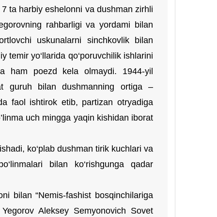
7 ta harbiy eshelonni va dushman zirhli
Yegorovning rahbarligi va yordami bilan
ortlovchi uskunalarni sinchkovlik bilan
y temir yo‘llarida qo‘poruvchilik ishlarini
rta ham poezd kela olmaydi. 1944-yil
rat guruh bilan dushmanning ortiga –
 faol ishtirok etib, partizan otryadiga
bo’linma uch mingga yaqin kishidan iborat
lishadi, ko‘plab dushman tirik kuchlari va
bo‘linmalari bilan ko‘rishgunga qadar
i bilan “Nemis-fashist bosqinchilariga
”, Yegorov Aleksey Semyonovich Sovet