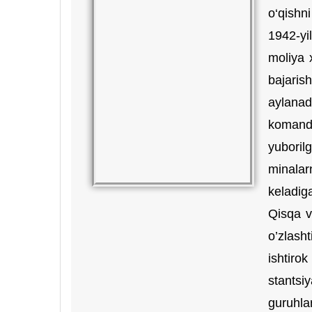
o‘qishni
1942-yi
moliya x
bajaris
aylanad
komandi
yuboril
minalar
keladig
Qisqa v
o’zlash
ishtiro
stantsi
guruhla