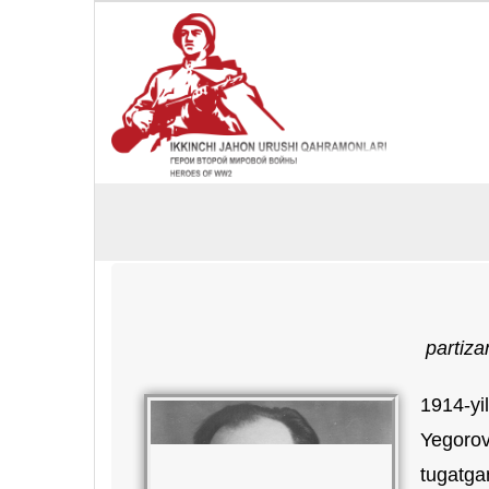
partiza
1914-yi
Yegorov
tugatga