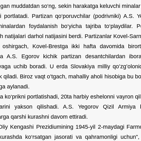
ngan muddatdan so‘ng, sekin harakatga keluvchi minalar 
i portlatadi. Partizan qo‘poruvchilar (podrivniki) A.S. 
inalardan foydalanish bo‘yicha tajriba to‘playdilar. P
h natijalari darhol natijasini berdi. Partizanlar Kovel-Sarni
oshirgach, Kovel-Brestga ikki hafta davomida biro
a A.S. Egorov kichik partizan desantchilardan ibo
yaga uchib boradi. U erda Slovakiya milliy qo’zg’olonida
k qiladi. Biroz vaqt o’tgach, mahalliy aholi hisobiga bu 
ga aylanadi.
a ko‘prikni portlatishadi, 20ta harbiy eshelonni vayron qi
larini yakson qilishadi. A.S. Yegorov Qizil Armiya 
arga qarshi kurashni davom ettiradi.
iy Kengashi Prezidiumining 1945-yil 2-maydagi Farmon
kurashda ko‘rsatgan jasorati va qahramonligi uchun