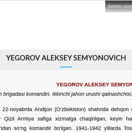
BIZNING QAH
YEGOROV ALEKSEY SEMYONOVICH
Y
EGOROV ALEKSEY SEM
YO
n brigadasi komandiri
, Ikkinchi jahon urushi qatnashchisi
l 22-noyabrda Andijon (O‘zbekiston) shahrida dehqon oi
 Qizil Armiya safiga xizmatga chaqirilgan, keyin har
ndan so‘ng komandir bo‘lgan. 1941-1942 yillarda To