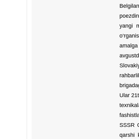
Belgila
poezdin
yangi m
o‘rganis
amalga 
avgustd
Slovaki
rahbarli
brigada
Ular 21t
texnika
fashistl
SSSR Ol
qarshi 