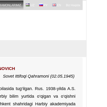
RAMONLARIMIZ
UZ
РУ
EN
Biz Haqida
NOVICH
,
Sovet Ittifoqi Qahramoni (
0
2.05.1945)
lasida tug‘ilgan. Rus. 1938-yilda A.S.
biy bilim yurtida o‘qigan va o‘qishni
shkent shahridagi Harbiy akademiyada