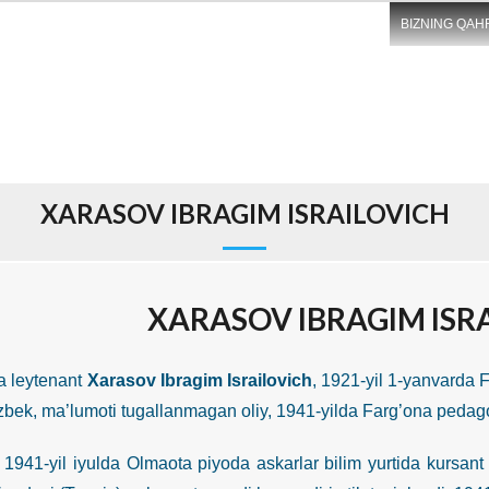
BIZNING QAH
XARASOV IBRAGIM ISRAILOVICH
XARASOV IBRAGIM ISR
leytenant
Xarasov Ibragim Israilovich
, 1921-yil 1-yanvarda F
o’zbek, ma’lumoti tugallanmagan oliy, 1941-yilda Farg’ona pedago
 iyulda Olmaota piyoda askarlar bilim yurtida kursant bo’