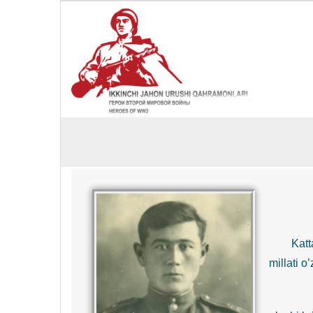
Katta 
millati 
1941-yil