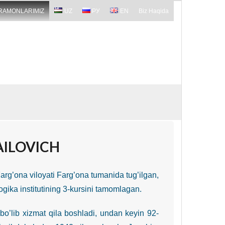
RAMONLARIMIZ
UZ
РУ
EN
Biz Haqida
AILOVICH
arg’ona viloyati Farg’ona tumanida tug’ilgan,
gika institutining 3-kursini tamomlagan.
lib xizmat qila boshladi, undan keyin 92-