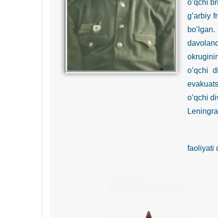
o’qchi b
g’arbiy 
bo’lgan.
davoland
okrugini
o’qchi d
evakuats
o’qchi di
Leningra
Harakat
faoliyat