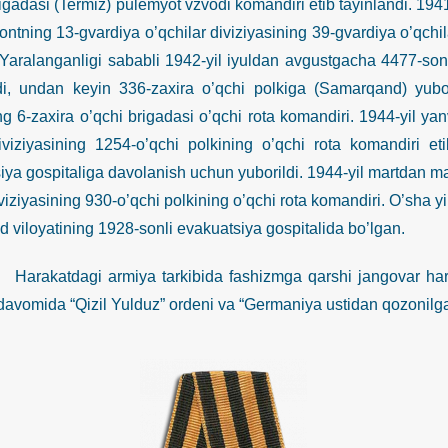
rigadasi (Termiz) pulemyot vzvodi komandiri etib tayinlandi. 19
frontning 13-gvardiya o’qchilar diviziyasining 39-gvardiya o’qch
 Yaralanganligi sababli 1942-yil iyuldan avgustgacha 4477-sonl
i, undan keyin 336-zaxira o’qchi polkiga (Samarqand) yubori
ng 6-zaxira o’qchi brigadasi o’qchi rota komandiri. 1944-yil ya
iviziyasining 1254-o’qchi polkining o’qchi rota komandiri e
iya gospitaliga davolanish uchun yuborildi. 1944-yil martdan m
viziyasining 930-o’qchi polkining o’qchi rota komandiri. O’sha yi
d viloyatining 1928-sonli evakuatsiya gospitalida bo’lgan.
dagi armiya tarkibida fashizmga qarshi jangovar harakatl
i davomida “Qizil Yulduz” ordeni va “Germaniya ustidan qozonilg