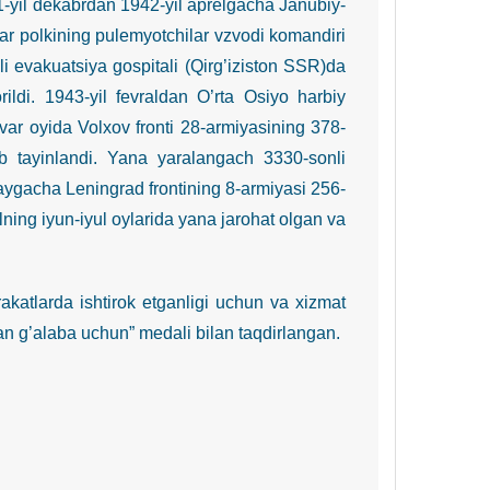
41-yil dekabrdan 1942-yil aprelgacha Janubiy-
ilar polkining pulemyotchilar vzvodi komandiri
i evakuatsiya gospitali (Qirg’iziston SSR)da
ldi. 1943-yil fevraldan O’rta Osiyo harbiy
nvar oyida Volxov fronti 28-armiyasining 378-
tib tayinlandi. Yana yaralangach 3330-sonli
aygacha Leningrad frontining 8-armiyasi 256-
lning iyun-iyul oylarida yana jarohat olgan va
arda ishtirok etganligi uchun va xizmat
an g’alaba uchun” medali bilan taqdirlangan.