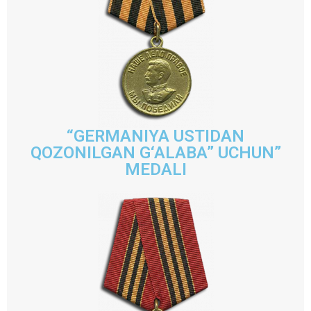
“GERMANIYA USTIDAN
QOZONILGAN G‘ALABA” UCHUN”
MEDALI