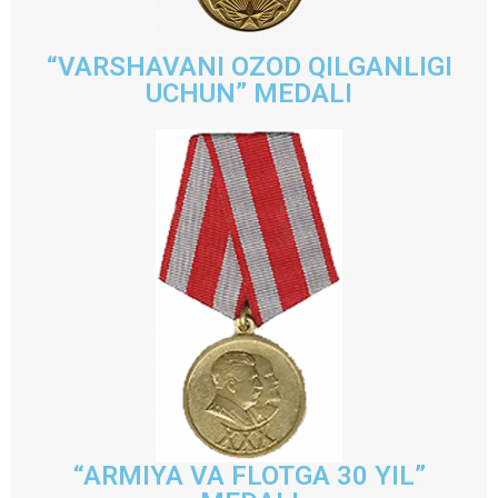
“VARSHAVANI OZOD QILGANLIGI
UCHUN” MEDALI
“ARMIYA VA FLOTGA 30 YIL”