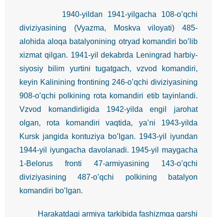
1940-yildan 1941-yilgacha 108-o’qchi
diviziyasining (Vyazma, Moskva viloyati) 485-
alohida aloqa batalyonining otryad komandiri bo’lib
xizmat qilgan. 1941-yil dekabrda Leningrad harbiy-
siyosiy bilim yurtini tugatgach, vzvod komandiri,
keyin Kalinining frontining 246-o’qchi diviziyasining
908-o’qchi polkining rota komandiri etib tayinlandi.
Vzvod komandirligida 1942-yilda engil jarohat
olgan, rota komandiri vaqtida, ya’ni 1943-yilda
Kursk jangida kontuziya bo’lgan. 1943-yil iyundan
1944-yil iyungacha davolanadi. 1945-yil maygacha
1-Belorus fronti 47-armiyasining 143-o’qchi
diviziyasining 487-o’qchi polkining batalyon
komandiri bo’lgan.
Harakatdagi armiya tarkibida fashizmga qarshi