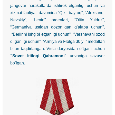
jangovar harakatlarda ishtirok etganligi uchun va
xizmat faoliyati davomida “Qizil bayroq”, “Aleksandr
Nevskiy”, “Lenin” ordenlari, “Oltin Yulduz”,
“Germaniya ustidan qozonilgan g’alaba uchun”,
“Berlinni ishg’ol etganligi uchun”, “Varshavani ozod
qilganligi uchun”, “Armiya va Flotga 30 yil” medallari
bilan taqdirlangan. Visla daryosidan o’tgani uchun
“Sovet Ittifoqi Qahramoni”
unvoniga sazavor
bo’lgan.