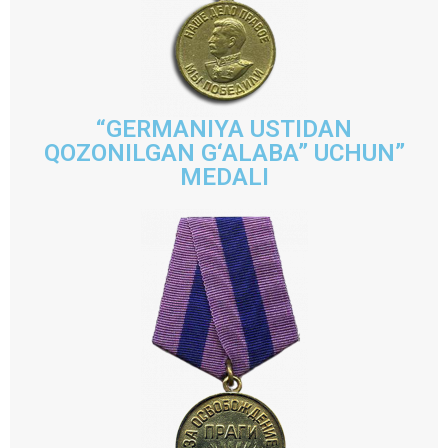
“GERMANIYA USTIDAN
QOZONILGAN G‘ALABA” UCHUN”
MEDALI