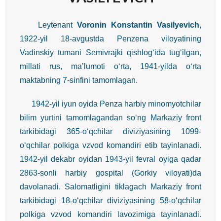
Leytenant
Voronin Konstantin Vasilyevich
,
1922-yil 18-avgustda Penzena viloyatining
Vadinskiy tumani Semivrajki qishlog‘ida tug‘ilgan,
millati rus, ma’lumoti o‘rta, 1941-yilda o‘rta
maktabning 7-sinfini tamomlagan.
1942-yil iyun oyida Penza harbiy minomyotchilar
bilim yurtini tamomlagandan so‘ng Markaziy front
tarkibidagi 365-o‘qchilar diviziyasining 1099-
o‘qchilar polkiga vzvod komandiri etib tayinlanadi.
1942-yil dekabr oyidan 1943-yil fevral oyiga qadar
2863-sonli harbiy gospital (Gorkiy viloyati)da
davolanadi. Salomatligini tiklagach Markaziy front
tarkibidagi 18-o‘qchilar diviziyasining 58-o‘qchilar
polkiga vzvod komandiri lavozimiga tayinlanadi.