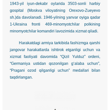
1943-yil iyun-dekabr oylarida 3503-sonli harbiy
gospital (Moskva viloyatining Orexovo-Zueyevo
sh.)da davolanadi. 1946-yilning yanvar oyiga qadar
1-Ukraina fronti 469-minomyotchilar polkining
minomyotchilar komandiri lavozimida xizmat qiladi.
Harakatdagi armiya tarkibida fashizmga qarshi
jangovar harakatlarda ishtirok etganligi uchun va
xizmat faoliyati davomida “Qizil Yulduz” ordeni,
“Germaniya ustidan qozonilgan g‘alaba uchun”,
“Pragani ozod qilganligi uchun” medallari bilan
taqdirlangan.