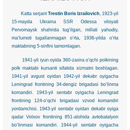
Katta serjant
Trestin Boris Izrailovich
, 1923-yil
15-mayda Ukraina SSR Odessa viloyati
Pervomaysk shahrida tug’ilgan, millati yahudiy,
ma’lumoti tugallanmagan o’rta, 1936-yilda o’rta
maktabning 5-sinfini tamomlagan.
1941-yil iyun oyida 360-zaxira o’qchi polkining
polk maktabi kursanti sifatida xizmatni boshlagan.
1941-yil avgust oyidan 1942-yil dekabr oyigacha
Leningrad frontining 34-dengiz brigadasi bo’linma
komandiri. 1943-yil sentabr oyigacha Leningrad
frontining 124-o’qchi brigadasi vzvod komandiri
yordamchisi. 1943-yil sentabr oyidan dekabr oyiga
qadar Volxov frontining 851-alohida avtobatalyon
bo’linmasi komandiri. 1944-yil sentabr oyigacha