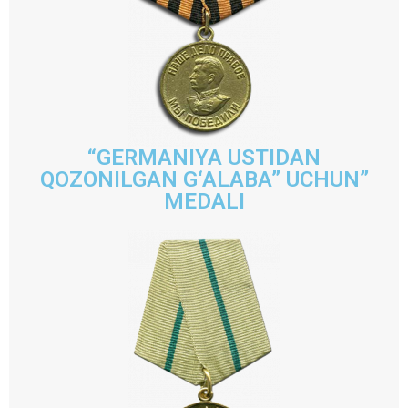
“GERMANIYA USTIDAN
QOZONILGAN G‘ALABA” UCHUN”
MEDALI