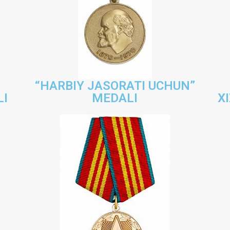
“HARBIY JASORATI UCHUN”
LI
MEDALI
X