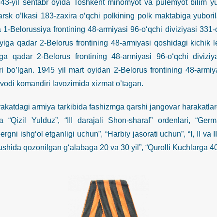
l sentabr oyida Toshkent minomyot va pulemyot bilim yurti
rsk o’lkasi 183-zaxira o‘qchi polkining polk maktabiga yuboril
 1-Belorussiya frontining 48-armiyasi 96-o‘qchi diviziyasi 331-
yiga qadar 2-Belorus frontining 48-armiyasi qoshidagi kichik le
ga qadar 2-Belorus frontining 48-armiyasi 96-o‘qchi divizi
i bo’lgan. 1945 yil mart oyidan 2-Belorus frontining 48-armiya
zvodi komandiri lavozimida xizmat o’tagan.
agi armiya tarkibida fashizmga qarshi jangovar harakatlarda i
 “Qizil Yulduz”, “III darajali Shon-sharaf” ordenlari, “Ge
rgni ishg‘ol etganligi uchun”, “Harbiy jasorati uchun”, “I, II va 
shida qozonilgan g‘alabaga 20 va 30 yil”, “Qurolli Kuchlarga 40 