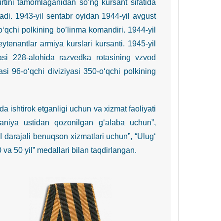
ni tamomlaganidan so’ng kursant sifatida
adi. 1943-yil sentabr oyidan 1944-yil avgust
o‘qchi polkining bo’linma komandiri. 1944-yil
ytenantlar armiya kurslari kursanti. 1945-yil
yasi 228-alohida razvedka rotasining vzvod
si 96-o‘qchi diviziyasi 350-o‘qchi polkining
shtirok etganligi uchun va xizmat faoliyati
rmaniya ustidan qozonilgan g‘alaba uchun”,
III darajali benuqson xizmatlari uchun”, “Ulug‘
va 50 yil” medallari bilan taqdirlangan.