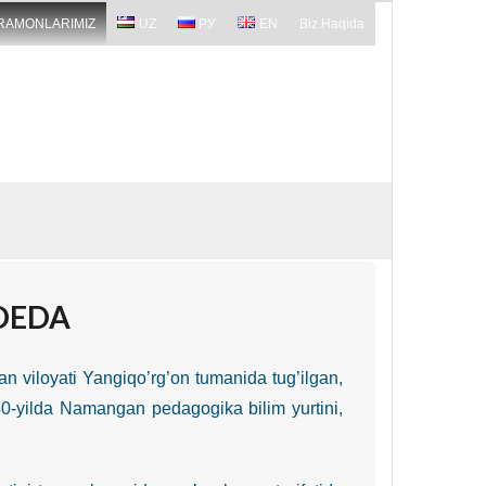
RAMONLARIMIZ
UZ
РУ
EN
Biz Haqida
DEDA
n viloyati Yangiqo’rg’on tumanida tug’ilgan,
1940-yilda Namangan pedagogika bilim yurtini,