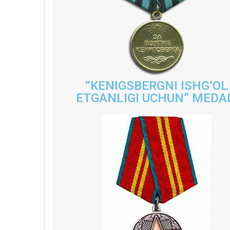
“KENIGSBERGNI ISHG‘OL
ETGANLIGI UCHUN” MEDA