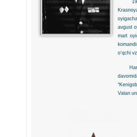
1943-yi
Krasnoya
oyigacha
avgust o
mart oyi
komandir
o‘qchi v
Harakatd
davomida
“Kenigsbe
Vatan uru