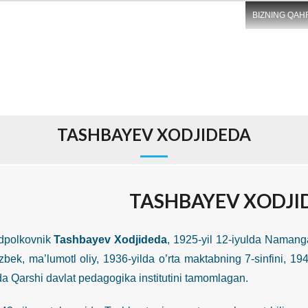
BIZNING QAH
TASHBAYEV XODJIDEDA
TASHBAYEV XODJI
lkovnik
Tashbayev Xodjideda
, 1925-yil 12-iyulda Namanga
o’zbek, ma’lumotl oliy, 1936-yilda o’rta maktabning 7-sinfini, 
da Qarshi davlat pedagogika institutini tamomlagan.