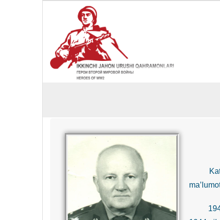
Katta 
ma’lumoti
1944-yil