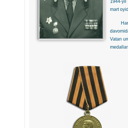
1944-yil
mart oyi
Harakatd
davomida
Vatan ur
medallari