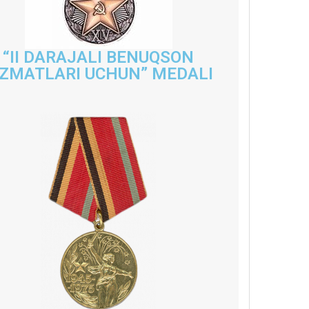
“II DARAJALI BENUQSON
IZMATLARI UCHUN” MEDALI