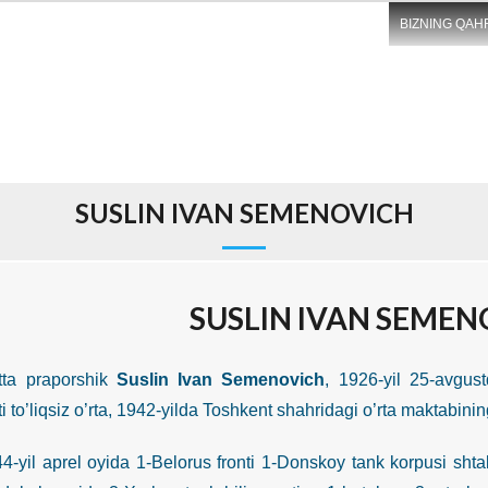
BIZNING QAH
SUSLIN IVAN SEMENOVICH
SUSLIN IVAN SEMEN
praporshik
Suslin Ivan Semenovich
, 1926-yil 25-avgust
 to’liqsiz o’rta, 1942-yilda Toshkent shahridagi o’rta maktabini
 aprel oyida 1-Belorus fronti 1-Donskoy tank korpusi shtab