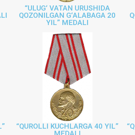
“ULUG‘ VATAN URUSHIDA
LI
QOZONILGAN G‘ALABAGA 20
Q
YIL” MEDALI
L”
“QUROLLI KUCHLARGA 40 YIL”
“Q
MEDALI