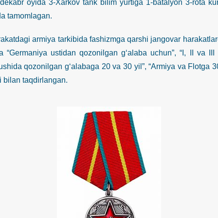
 dekabr oyida 3-Xarkov tank bilim yurtiga 1-batalyon 3-rota kur
da tamomlagan.
agi armiya tarkibida fashizmga qarshi jangovar harakatlarda i
 “Germaniya ustidan qozonilgan g‘alaba uchun”, “I, II va III 
ushida qozonilgan g‘alabaga 20 va 30 yil”, “Armiya va Flotga 30 
 bilan taqdirlangan.