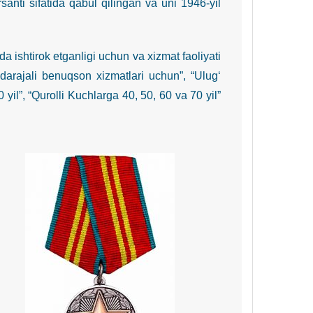
santi sifatida qabul qilingan va uni 1946-yil
shtirok etganligi uchun va xizmat faoliyati
darajali benuqson xizmatlari uchun”, “Ulug‘
yil”, “Qurolli Kuchlarga 40, 50, 60 va 70 yil”