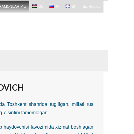
RAMONLARIMIZ
UZ
РУ
EN
Biz Haqida
OVICH
da Toshkent shahrida tug’ilgan, millati rus,
ng 7-sinfini tamomlagan.
 haydovchisi lavozimida xizmat boshlagan.