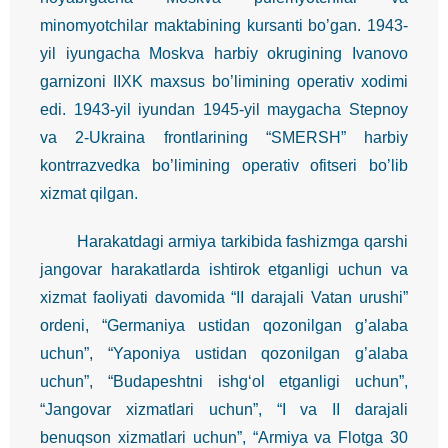
minomyotchilar maktabining kursanti bo’gan. 1943-
yil iyungacha Moskva harbiy okrugining Ivanovo
garnizoni IIXK maxsus bo’limining operativ xodimi
edi. 1943-yil iyundan 1945-yil maygacha Stepnoy
va 2-Ukraina frontlarining “SMERSH” harbiy
kontrrazvedka bo’limining operativ ofitseri bo’lib
xizmat qilgan.
Harakatdagi armiya tarkibida fashizmga qarshi
jangovar harakatlarda ishtirok etganligi uchun va
xizmat faoliyati davomida “II darajali Vatan urushi”
ordeni, “Germaniya ustidan qozonilgan g’alaba
uchun”, “Yaponiya ustidan qozonilgan g’alaba
uchun”, “Budapeshtni ishg‘ol etganligi uchun”,
“Jangovar xizmatlari uchun”, “I va II darajali
benuqson xizmatlari uchun”, “Armiya va Flotga 30