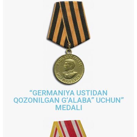
“GERMANIYA USTIDAN
QOZONILGAN G‘ALABA” UCHUN”
MEDALI