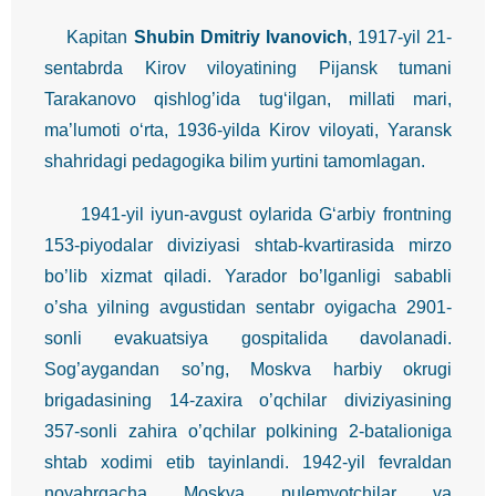
Kapitan
Shubin Dmitriy Ivanovich
, 1917-yil 21-
sentabrda Kirov viloyatining Pijansk tumani
Tarakanovo qishlog’ida tug‘ilgan, millati mari,
ma’lumoti o‘rta, 1936-yilda Kirov viloyati, Yaransk
shahridagi pedagogika bilim yurtini tamomlagan.
1941-yil iyun-avgust oylarida G‘arbiy frontning
153-piyodalar diviziyasi shtab-kvartirasida mirzo
bo’lib xizmat qiladi. Yarador bo’lganligi sababli
o’sha yilning avgustidan sentabr oyigacha 2901-
sonli evakuatsiya gospitalida davolanadi.
Sog’aygandan so’ng, Moskva harbiy okrugi
brigadasining 14-zaxira o’qchilar diviziyasining
357-sonli zahira o’qchilar polkining 2-batalioniga
shtab xodimi etib tayinlandi. 1942-yil fevraldan
noyabrgacha Moskva pulemyotchilar va