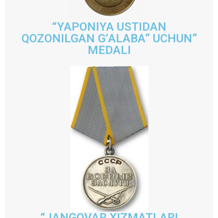
“YAPONIYA USTIDAN
QOZONILGAN G‘ALABA” UCHUN”
MEDALI
“JANGOVAR XIZMATLARI