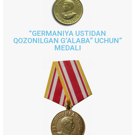
“GERMANIYA USTIDAN
QOZONILGAN G‘ALABA” UCHUN”
MEDALI