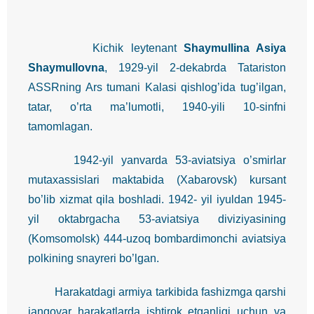
Kichik leytenant
Shaymullina Asiya
Shaymullovna
, 1929-yil 2-dekabrda Tatariston
ASSRning Ars tumani Kalasi qishlog’ida tug’ilgan,
tatar, o’rta ma’lumotli, 1940-yili 10-sinfni
tamomlagan.
1942-yil yanvarda 53-aviatsiya o’smirlar
mutaxassislari maktabida (Xabarovsk) kursant
bo’lib xizmat qila boshladi. 1942- yil iyuldan 1945-
yil oktabrgacha 53-aviatsiya diviziyasining
(Komsomolsk) 444-uzoq bombardimonchi aviatsiya
polkining snayreri bo’lgan.
Harakatdagi armiya tarkibida fashizmga qarshi
jangovar harakatlarda ishtirok etganligi uchun va