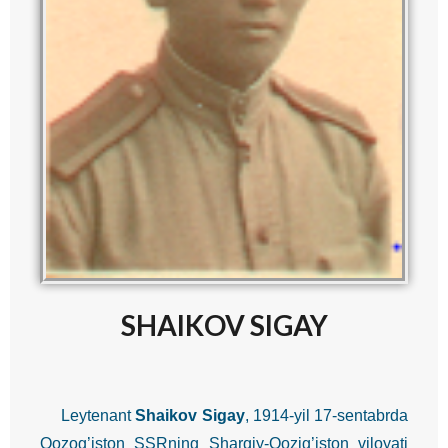
SHAIKOV SIGAY
Leytenant
Shaikov Sigay
, 1914-yil 17-sentabrda
Qozog’iston SSRning Sharqiy-Qozig’iston viloyati