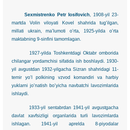
Sexmistrenko Petr Iosifovich
, 1908-yil 23-
martda Volin viloyati Kovel shahrida tug’ilgan,
millati ukrain, ma’lumoti o’rta, 1925-yilda o’rta
maktabning 9-sinfini tamomlagan.
1927-yilda Toshkentdagi Oktabr omborida
chilangar yordamchisi sifatida ish boshlaydi. 1930-
yil avgustdan 1932-yilgacha Sizran shahridagi 11-
temir yo’l polkining vzvod komandiri va harbiy
yuklarni jo’natish bo’yicha navbatchi lavozimlarida
ishlaydi.
1933-yil sentabrdan 1941-yil avgustgacha
davlat xavfsizligi organlarida turli lavozimlarda
ishlagan. 1941-yil aprelda 8-piyodalar