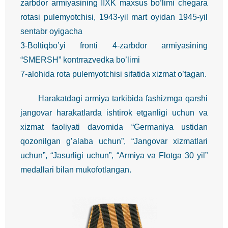
zarbdor armiyasining IIXK maxsus bo’limi chegara
rotasi pulemyotchisi, 1943-yil mart oyidan 1945-yil
sentabr oyigacha
3-Boltiqbo’yi fronti 4-zarbdor armiyasining
“SMERSH” kontrrazvedka bo’limi
7-alohida rota pulemyotchisi sifatida xizmat o’tagan.
Harakatdagi armiya tarkibida fashizmga qarshi
jangovar harakatlarda ishtirok etganligi uchun va
xizmat faoliyati davomida “Germaniya ustidan
qozonilgan g’alaba uchun”, “Jangovar xizmatlari
uchun”, “Jasurligi uchun”, “Armiya va Flotga 30 yil”
medallari bilan mukofotlangan.