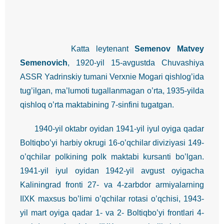
Katta leytenant
Semenov Matvey
Semenovich
, 1920-yil 15-avgustda Chuvashiya
ASSR Yadrinskiy tumani Verxnie Mogari qishlog’ida
tug’ilgan, ma’lumoti tugallanmagan o’rta, 1935-yilda
qishloq o’rta maktabining 7-sinfini tugatgan.
1940-yil oktabr oyidan 1941-yil iyul oyiga qadar
Boltiqbo’yi harbiy okrugi 16-o’qchilar diviziyasi 149-
o’qchilar polkining polk maktabi kursanti bo’lgan.
1941-yil iyul oyidan 1942-yil avgust oyigacha
Kaliningrad fronti 27- va 4-zarbdor armiyalarning
IIXK maxsus bo’limi o’qchilar rotasi o’qchisi, 1943-
yil mart oyiga qadar 1- va 2- Boltiqbo’yi frontlari 4-