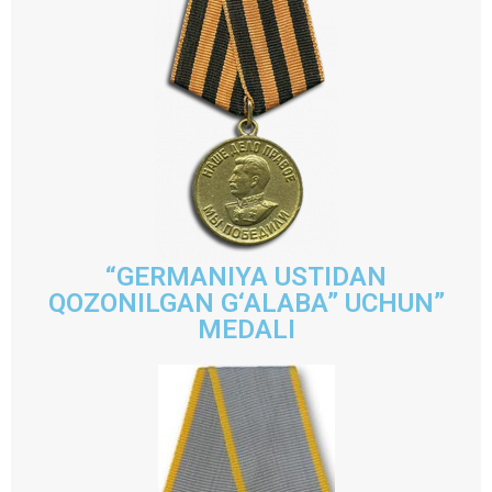
“GERMANIYA USTIDAN
QOZONILGAN G‘ALABA” UCHUN”
MEDALI