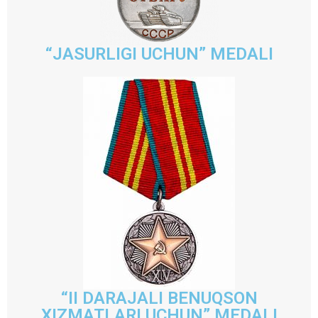
“JASURLIGI UCHUN” MEDALI
“II DARAJALI BENUQSON
XIZMATLARI UCHUN” MEDALI