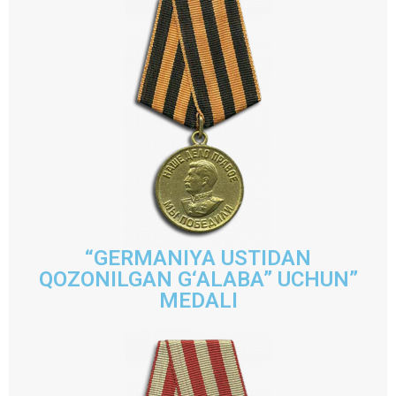
“GERMANIYA USTIDAN
QOZONILGAN G‘ALABA” UCHUN”
MEDALI