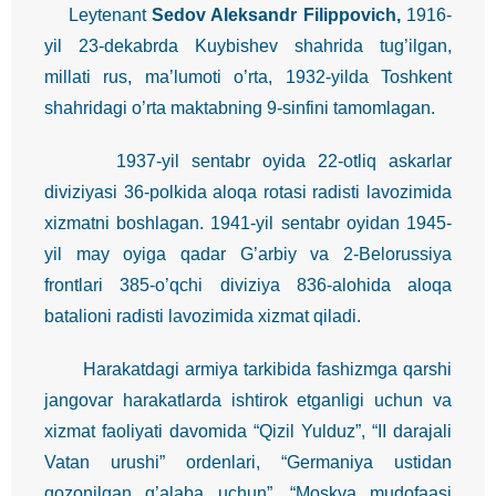
Leytenant
Sedov Aleksandr Filippovich,
1916-
yil 23-dekabrda Kuybishev shahrida tug’ilgan,
millati rus, ma’lumoti o’rta, 1932-yilda Toshkent
shahridagi o’rta maktabning 9-sinfini tamomlagan.
1937-yil sentabr oyida 22-otliq askarlar
diviziyasi 36-polkida aloqa rotasi radisti lavozimida
xizmatni boshlagan. 1941-yil sentabr oyidan 1945-
yil may oyiga qadar G’arbiy va 2-Belorussiya
frontlari 385-o’qchi diviziya 836-alohida aloqa
batalioni radisti lavozimida xizmat qiladi.
Harakatdagi armiya tarkibida fashizmga qarshi
jangovar harakatlarda ishtirok etganligi uchun va
xizmat faoliyati davomida “Qizil Yulduz”, “II darajali
Vatan urushi” ordenlari, “Germaniya ustidan
qozonilgan g’alaba uchun”, “Moskva mudofaasi