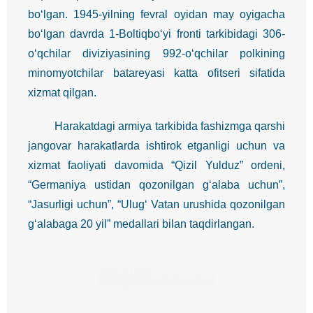
bo‘lgan. 1945-yilning fevral oyidan may oyigacha
bo‘lgan davrda 1-Boltiqbo‘yi fronti tarkibidagi 306-
o‘qchilar diviziyasining 992-o‘qchilar polkining
minomyotchilar batareyasi katta ofitseri sifatida
xizmat qilgan.
Harakatdagi armiya tarkibida fashizmga qarshi
jangovar harakatlarda ishtirok etganligi uchun va
xizmat faoliyati davomida “Qizil Yulduz” ordeni,
“Germaniya ustidan qozonilgan g‘alaba uchun”,
“Jasurligi uchun”, “Ulug‘ Vatan urushida qozonilgan
g‘alabaga 20 yil” medallari bilan taqdirlangan.