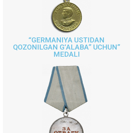
“GERMANIYA USTIDAN
QOZONILGAN G‘ALABA” UCHUN”
MEDALI