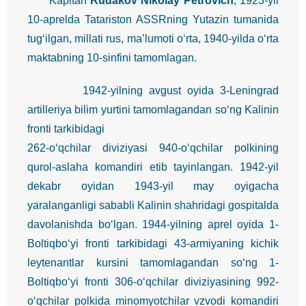
Kapitan
Rudakov Nikolay Petrovich
, 1923-yil
10-aprelda Tatariston ASSRning Yutazin tumanida
tug‘ilgan, millati rus, ma’lumoti o‘rta, 1940-yilda o‘rta
maktabning 10-sinfini tamomlagan.
1942-yilning avgust oyida 3-Leningrad
artilleriya bilim yurtini tamomlagandan so‘ng Kalinin
fronti tarkibidagi
262-o‘qchilar diviziyasi 940-o‘qchilar polkining
qurol-aslaha komandiri etib tayinlangan. 1942-yil
dekabr oyidan 1943-yil may oyigacha
yaralanganligi sababli Kalinin shahridagi gospitalda
davolanishda bo‘lgan. 1944-yilning aprel oyida 1-
Boltiqbo‘yi fronti tarkibidagi 43-armiyaning kichik
leytenantlar kursini tamomlagandan so‘ng 1-
Boltiqbo‘yi fronti 306-o‘qchilar diviziyasining 992-
o‘qchilar polkida minomyotchilar vzvodi komandiri