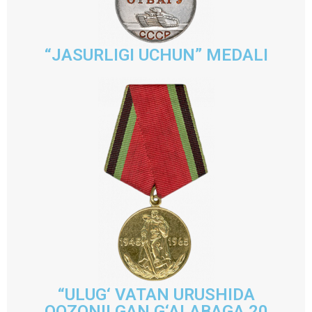
“JASURLIGI UCHUN” MEDALI
“ULUG‘ VATAN URUSHIDA
QOZONILGAN G‘ALABAGA 20