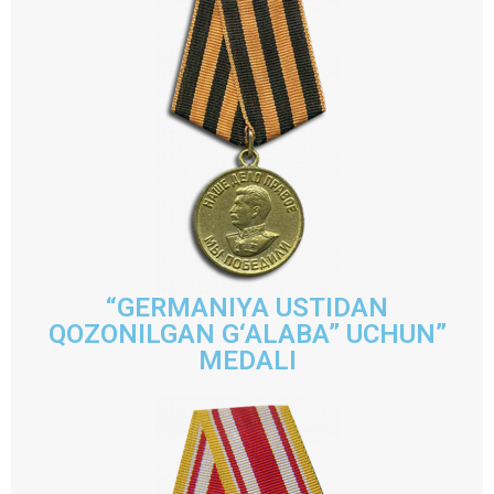
“GERMANIYA USTIDAN
QOZONILGAN G‘ALABA” UCHUN”
MEDALI