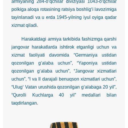
armiyaning 284-o‘qchilar diviziyasi 1043-o‘qchilar
polkiga aloqa rotasining ratsiya boshlig‘i lavozimiga
tayinlanadi va u erda 1945-yilning iyul oyiga qadar
xizmat qiladi.
Harakatdagi armiya tarkibida fashizmga qarshi
jangovar harakatlarda ishtirok etganligi uchun va
xizmat faoliyati davomida “Germaniya ustidan
qozonilgan g‘alaba uchun”, “Yaponiya ustidan
qozonilgan g‘alaba uchun”, “Jangovar xizmatlari
uchun”, “I va II darajali benuqson xizmatlari uchun”,
“Ulug‘ Vatan urushida qozonilgan g‘alabaga 20 yil”,
“Qurolli Kuchlarga 40 yil” medallari bilan
taqdirlangan.