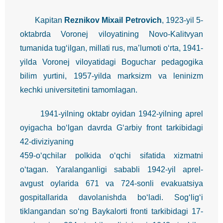
Kapitan
Reznikov Mixail Petrovich
, 1923-yil 5-
oktabrda Voronej viloyatining Novo-Kalitvyan
tumanida tug‘ilgan, millati rus, ma’lumoti o‘rta, 1941-
yilda Voronej viloyatidagi Boguchar pedagogika
bilim yurtini, 1957-yilda marksizm va leninizm
kechki universitetini tamomlagan.
1941-yilning oktabr oyidan 1942-yilning aprel
oyigacha bo‘lgan davrda G‘arbiy front tarkibidagi
42-diviziyaning
459-o‘qchilar polkida o‘qchi sifatida xizmatni
o‘tagan. Yaralanganligi sababli 1942-yil aprel-
avgust oylarida 671 va 724-sonli evakuatsiya
gospitallarida davolanishda bo‘ladi. Sog‘lig‘i
tiklangandan so‘ng Baykalorti fronti tarkibidagi 17-