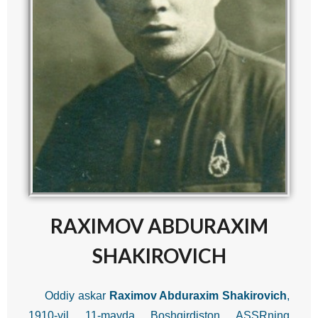
RAXIMOV ABDURAXIM
SHAKIROVICH
Oddiy askar
Raximov Abduraxim Shakirovich
,
1910-yil 11-mayda Boshqirdiston ASSRning