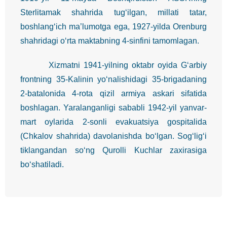
Sterlitamak shahrida tug‘ilgan, millati tatar,
boshlang‘ich ma’lumotga ega, 1927-yilda Orenburg
shahridagi o‘rta maktabning 4-sinfini tamomlagan.
Xizmatni 1941-yilning oktabr oyida G‘arbiy
frontning 35-Kalinin yo‘nalishidagi 35-brigadaning
2-batalonida 4-rota qizil armiya askari sifatida
boshlagan. Yaralanganligi sababli 1942-yil yanvar-
mart oylarida 2-sonli evakuatsiya gospitalida
(Chkalov shahrida) davolanishda bo‘lgan. Sog‘lig‘i
tiklangandan so‘ng Qurolli Kuchlar zaxirasiga
bo‘shatiladi.