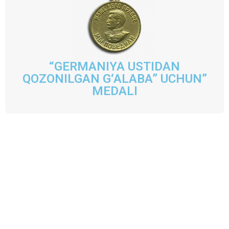
“GERMANIYA USTIDAN
QOZONILGAN G‘ALABA” UCHUN”
MEDALI