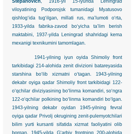
Stepanovich
, 1916-yil 15-iyunda Leningrad
viloyatining Podporojsk tumanidagi Myatusovo
qishlog‘ida tug‘ilgan, millati rus, ma’lumoti o‘rta,
1933-yilda fabrika-zavod bo‘yicha ta’lim berish
maktabini, 1937-yilda Leningrad shahridagi kema
mexanigi texnikumini tamomlagan.
1941-yilning iyun oyida Shimoliy front
tarkibidagi 214-alohida zenit divizioni batareyasida
starshina bo‘lib xizmatni o‘tagan. 1943-yilning
dekabr oyiga qadar Shimoliy front tarkibidagi 122-
o‘qchilar diviziyasining bo‘linma komandiri, so‘ngra
122-o‘qchilar polkining bo‘linma komandiri bo‘lgan.
1943-yilning dekabr oyidan 1945-yilning fevral
oyiga qadar Privolj okrugining zenit-pulemyotchilari
bilim yurti kursanti sifatida xizmat faoliyatini olib
borgan. 1945-yilda G‘arbiy frontning 200-alohida