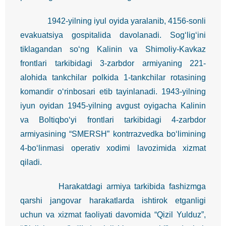
1942-yilning iyul oyida yaralanib, 4156-sonli
evakuatsiya gospitalida davolanadi. Sog‘lig‘ini
tiklagandan so‘ng Kalinin va Shimoliy-Kavkaz
frontlari tarkibidagi 3-zarbdor armiyaning 221-
alohida tankchilar polkida 1-tankchilar rotasining
komandir o‘rinbosari etib tayinlanadi. 1943-yilning
iyun oyidan 1945-yilning avgust oyigacha Kalinin
va Boltiqbo‘yi frontlari tarkibidagi 4-zarbdor
armiyasining “SMERSH” kontrrazvedka bo‘limining
4-bo‘linmasi operativ xodimi lavozimida xizmat
qiladi.
Harakatdagi armiya tarkibida fashizmga
qarshi jangovar harakatlarda ishtirok etganligi
uchun va xizmat faoliyati davomida “Qizil Yulduz”,