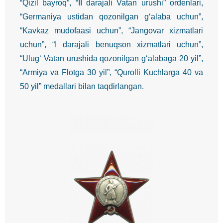
“Qizil bayroq”, “II darajali Vatan urushi” ordenlari,
“Germaniya ustidan qozonilgan g‘alaba uchun”,
“Kavkaz mudofaasi uchun”, “Jangovar xizmatlari
uchun”, “I darajali benuqson xizmatlari uchun”,
“Ulug‘ Vatan urushida qozonilgan g‘alabaga 20 yil”,
“Armiya va Flotga 30 yil”, “Qurolli Kuchlarga 40 va
50 yil” medallari bilan taqdirlangan.