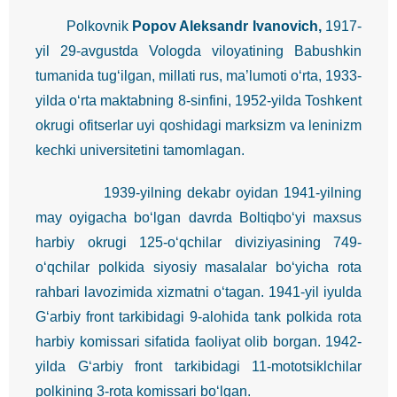
Polkovnik
Popov Aleksandr Ivanovich,
1917-
yil 29-avgustda Vologda viloyatining Babushkin
tumanida tug‘ilgan, millati rus, ma’lumoti o‘rta, 1933-
yilda o‘rta maktabning 8-sinfini, 1952-yilda Toshkent
okrugi ofitserlar uyi qoshidagi marksizm va leninizm
kechki universitetini tamomlagan.
1939-yilning dekabr oyidan 1941-yilning
may oyigacha bo‘lgan davrda Boltiqbo‘yi maxsus
harbiy okrugi 125-o‘qchilar diviziyasining 749-
o‘qchilar polkida siyosiy masalalar bo‘yicha rota
rahbari lavozimida xizmatni o‘tagan. 1941-yil iyulda
G‘arbiy front tarkibidagi 9-alohida tank polkida rota
harbiy komissari sifatida faoliyat olib borgan. 1942-
yilda G‘arbiy front tarkibidagi 11-mototsiklchilar
polkining 3-rota komissari bo‘lgan.