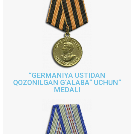
“GERMANIYA USTIDAN
QOZONILGAN G‘ALABA” UCHUN”
MEDALI