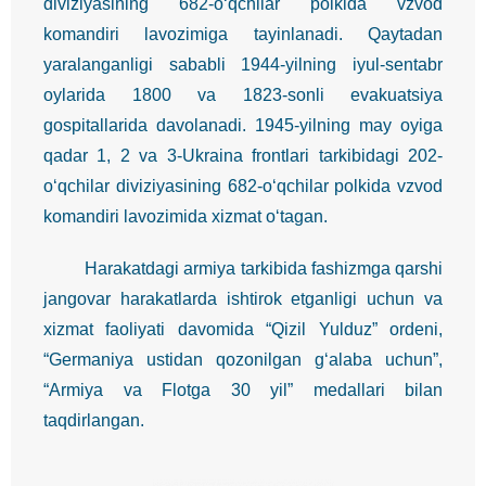
diviziyasining 682-o‘qchilar polkida vzvod
komandiri lavozimiga tayinlanadi. Qaytadan
yaralanganligi sababli 1944-yilning iyul-sentabr
oylarida 1800 va 1823-sonli evakuatsiya
gospitallarida davolanadi. 1945-yilning may oyiga
qadar 1, 2 va 3-Ukraina frontlari tarkibidagi 202-
o‘qchilar diviziyasining 682-o‘qchilar polkida vzvod
komandiri lavozimida xizmat o‘tagan.
Harakatdagi armiya tarkibida fashizmga qarshi
jangovar harakatlarda ishtirok etganligi uchun va
xizmat faoliyati davomida “Qizil Yulduz” ordeni,
“Germaniya ustidan qozonilgan g‘alaba uchun”,
“Armiya va Flotga 30 yil” medallari bilan
taqdirlangan.