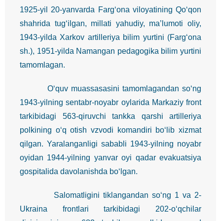
1925-yil 20-yanvarda Farg‘ona viloyatining Qo‘qon
shahrida tug‘ilgan, millati yahudiy, ma’lumoti oliy,
1943-yilda Xarkov artilleriya bilim yurtini (Farg‘ona
sh.), 1951-yilda Namangan pedagogika bilim yurtini
tamomlagan.
O‘quv muassasasini tamomlagandan so‘ng
1943-yilning sentabr-noyabr oylarida Markaziy front
tarkibidagi 563-qiruvchi tankka qarshi artilleriya
polkining o‘q otish vzvodi komandiri bo‘lib xizmat
qilgan. Yaralanganligi sababli 1943-yilning noyabr
oyidan 1944-yilning yanvar oyi qadar evakuatsiya
gospitalida davolanishda bo‘lgan.
Salomatligini tiklangandan so‘ng 1 va 2-
Ukraina frontlari tarkibidagi 202-o‘qchilar