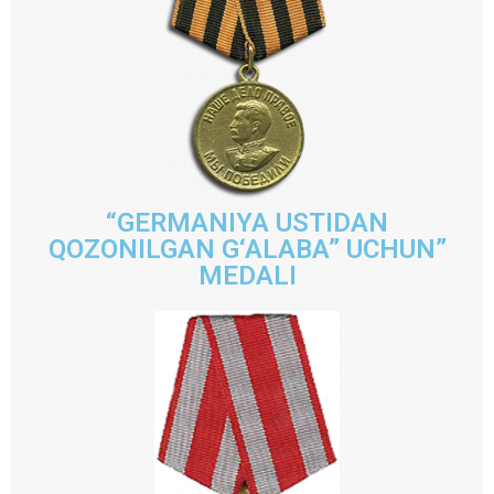
“GERMANIYA USTIDAN
QOZONILGAN G‘ALABA” UCHUN”
MEDALI