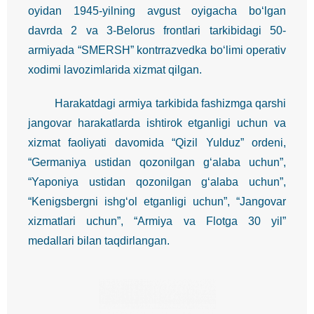
oyidan 1945-yilning avgust oyigacha bo‘lgan
davrda 2 va 3-Belorus frontlari tarkibidagi 50-
armiyada “SMERSH” kontrrazvedka bo‘limi operativ
xodimi lavozimlarida xizmat qilgan.
Harakatdagi armiya tarkibida fashizmga qarshi
jangovar harakatlarda ishtirok etganligi uchun va
xizmat faoliyati davomida “Qizil Yulduz” ordeni,
“Germaniya ustidan qozonilgan g‘alaba uchun”,
“Yaponiya ustidan qozonilgan g‘alaba uchun”,
“Kenigsbergni ishg‘ol etganligi uchun”, “Jangovar
xizmatlari uchun”, “Armiya va Flotga 30 yil”
medallari bilan taqdirlangan.