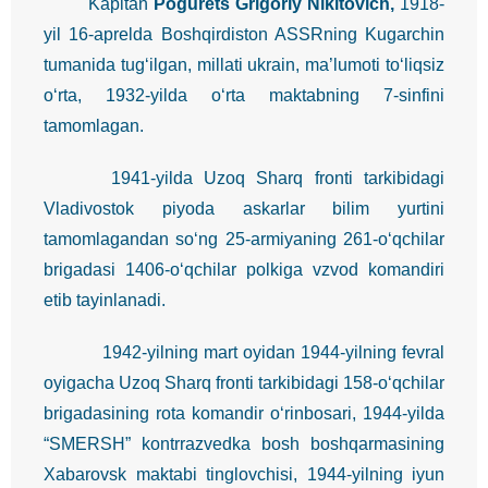
Kapitan
Pogurets Grigoriy Nikitovich,
1918-
yil 16-aprelda Boshqirdiston ASSRning Kugarchin
tumanida tug‘ilgan, millati ukrain, ma’lumoti to‘liqsiz
o‘rta, 1932-yilda o‘rta maktabning 7-sinfini
tamomlagan.
1941-yilda Uzoq Sharq fronti tarkibidagi
Vladivostok piyoda askarlar bilim yurtini
tamomlagandan so‘ng 25-armiyaning 261-o‘qchilar
brigadasi 1406-o‘qchilar polkiga vzvod komandiri
etib tayinlanadi.
1942-yilning mart oyidan 1944-yilning fevral
oyigacha Uzoq Sharq fronti tarkibidagi 158-o‘qchilar
brigadasining rota komandir o‘rinbosari, 1944-yilda
“SMERSH” kontrrazvedka bosh boshqarmasining
Xabarovsk maktabi tinglovchisi, 1944-yilning iyun