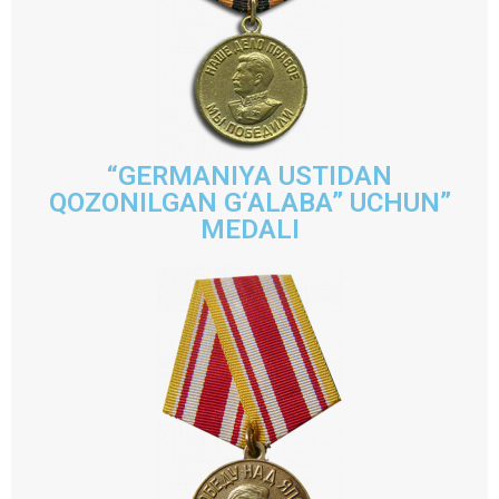
“GERMANIYA USTIDAN
QOZONILGAN G‘ALABA” UCHUN”
MEDALI