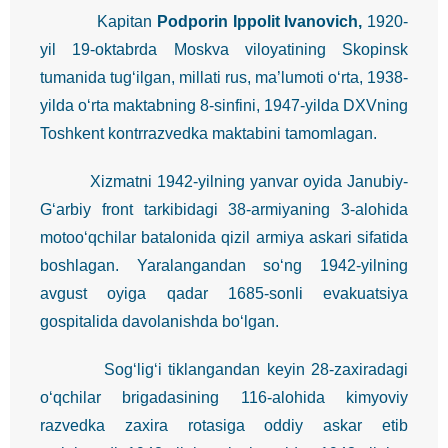
Kapitan
Podporin Ippolit Ivanovich,
1920-
yil 19-oktabrda Moskva viloyatining Skopinsk
tumanida tug‘ilgan, millati rus, ma’lumoti o‘rta, 1938-
yilda o‘rta maktabning 8-sinfini, 1947-yilda DXVning
Toshkent kontrrazvedka maktabini tamomlagan.
Xizmatni 1942-yilning yanvar oyida Janubiy-
G‘arbiy front tarkibidagi 38-armiyaning 3-alohida
motoo‘qchilar batalonida qizil armiya askari sifatida
boshlagan. Yaralangandan so‘ng 1942-yilning
avgust oyiga qadar 1685-sonli evakuatsiya
gospitalida davolanishda bo‘lgan.
Sog‘lig‘i tiklangandan keyin 28-zaxiradagi
o‘qchilar brigadasining 116-alohida kimyoviy
razvedka zaxira rotasiga oddiy askar etib