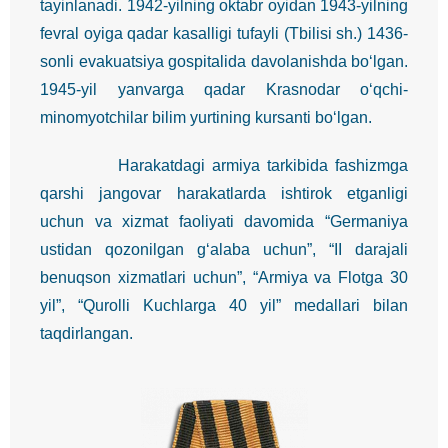
tayinlanadi. 1942-yilning oktabr oyidan 1943-yilning
fevral oyiga qadar kasalligi tufayli (Tbilisi sh.) 1436-
sonli evakuatsiya gospitalida davolanishda bo‘lgan.
1945-yil yanvarga qadar Krasnodar o‘qchi-
minomyotchilar bilim yurtining kursanti bo‘lgan.
Harakatdagi armiya tarkibida fashizmga
qarshi jangovar harakatlarda ishtirok etganligi
uchun va xizmat faoliyati davomida “Germaniya
ustidan qozonilgan g‘alaba uchun”, “II darajali
benuqson xizmatlari uchun”, “Armiya va Flotga 30
yil”, “Qurolli Kuchlarga 40 yil” medallari bilan
taqdirlangan.