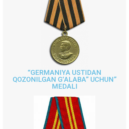
“GERMANIYA USTIDAN
QOZONILGAN G‘ALABA” UCHUN”
MEDALI