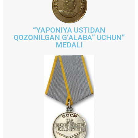
“YAPONIYA USTIDAN
QOZONILGAN G‘ALABA” UCHUN”
MEDALI