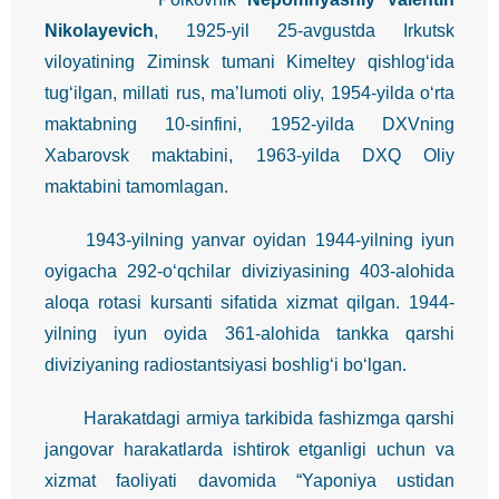
Nikolayevich
, 1925-yil 25-avgustda Irkutsk
viloyatining Ziminsk tumani Kimeltey qishlog‘ida
tug‘ilgan, millati rus, ma’lumoti oliy, 1954-yilda o‘rta
maktabning 10-sinfini, 1952-yilda DXVning
Xabarovsk maktabini, 1963-yilda DXQ Oliy
maktabini tamomlagan.
1943-yilning yanvar oyidan 1944-yilning iyun
oyigacha 292-o‘qchilar diviziyasining 403-alohida
aloqa rotasi kursanti sifatida xizmat qilgan. 1944-
yilning iyun oyida 361-alohida tankka qarshi
diviziyaning radiostantsiyasi boshlig‘i bo‘lgan.
Harakatdagi armiya tarkibida fashizmga qarshi
jangovar harakatlarda ishtirok etganligi uchun va
xizmat faoliyati davomida “Yaponiya ustidan