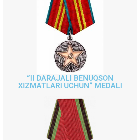
“II DARAJALI BENUQSON
XIZMATLARI UCHUN” MEDALI