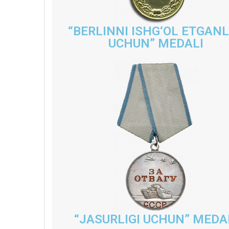
“BERLINNI ISHG‘OL ETGANL
UCHUN” MEDALI
“JASURLIGI UCHUN” MEDA