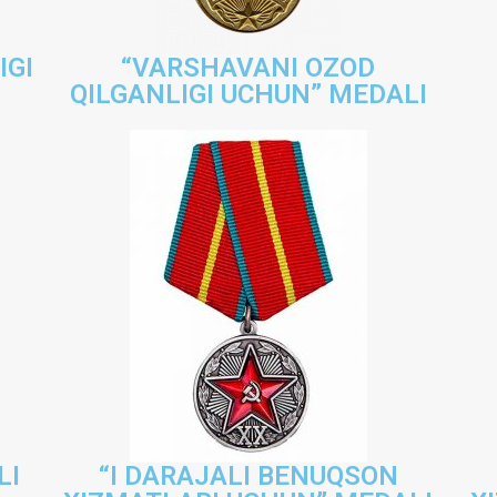
IGI
“VARSHAVANI OZOD
QILGANLIGI UCHUN” MEDALI
LI
“I DARAJALI BENUQSON