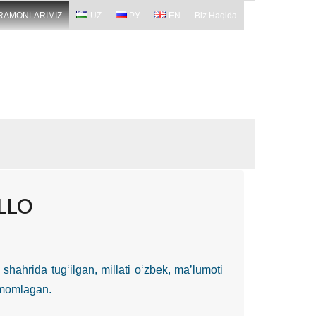
RAMONLARIMIZ
UZ
РУ
EN
Biz Haqida
LLO
hahrida tug‘ilgan, millati o‘zbek, ma’lumoti
amomlagan.