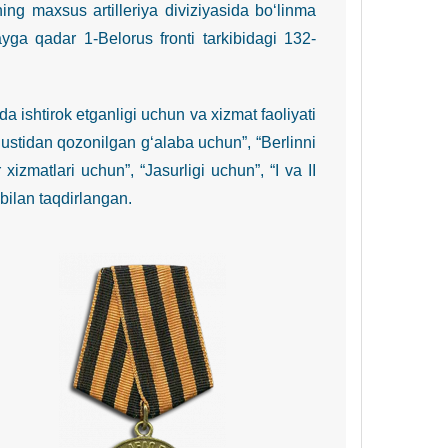
ng maxsus artilleriya diviziyasida bo‘linma
yga qadar 1-Belorus fronti tarkibidagi 132-
shtirok etganligi uchun va xizmat faoliyati
a ustidan qozonilgan g‘alaba uchun”, “Berlinni
xizmatlari uchun”, “Jasurligi uchun”, “I va II
 bilan taqdirlangan.