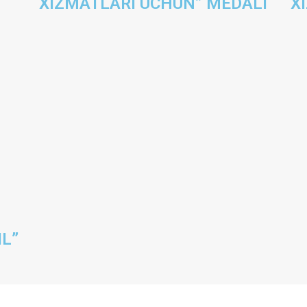
XIZMATLARI UCHUN” MEDALI
X
IL”