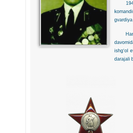
1941-yil
komandir
gvardiya 
Harakatd
davomida
ishg‘ol 
darajali 