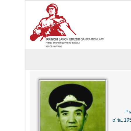
Prapo
o‘rta, 1