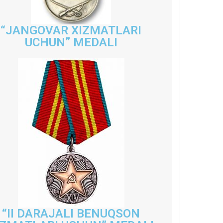
“JANGOVAR XIZMATLARI
UCHUN” MEDALI
“II DARAJALI BENUQSON