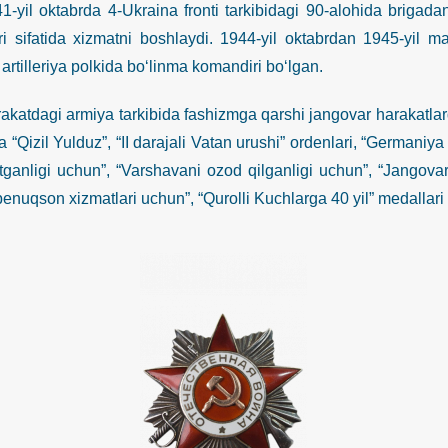
 oktabrda 4-Ukraina fronti tarkibidagi 90-alohida brigadani
i sifatida xizmatni boshlaydi. 1944-yil oktabrdan 1945-yil ma
artilleriya polkida bo‘linma komandiri bo‘lgan.
agi armiya tarkibida fashizmga qarshi jangovar harakatlarda i
 “Qizil Yulduz”, “II darajali Vatan urushi” ordenlari, “Germaniy
etganligi uchun”, “Varshavani ozod qilganligi uchun”, “Jangovar 
benuqson xizmatlari uchun”, “Qurolli Kuchlarga 40 yil” medallari