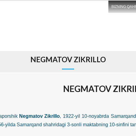
BIZNING QAH
NEGMATOV ZIKRILLO
NEGMATOV ZIKRI
rshik
Negmatov Zikrillo
, 1922-yil 10-noyabrda Samarqand s
956-yilda Samarqand shahridagi 3-sonli maktabning 10-sinfini t