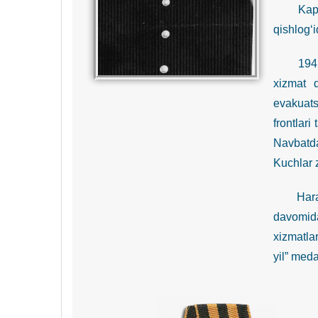
Kapi
qishlog‘i
1942-yil
xizmat 
evakuats
frontlar
Navbatda
Kuchlar 
Harakatd
davomida
xizmatla
yil” meda