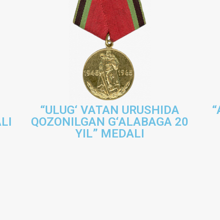
“ULUG‘ VATAN URUSHIDA
“
LI
QOZONILGAN G‘ALABAGA 20
YIL” MEDALI