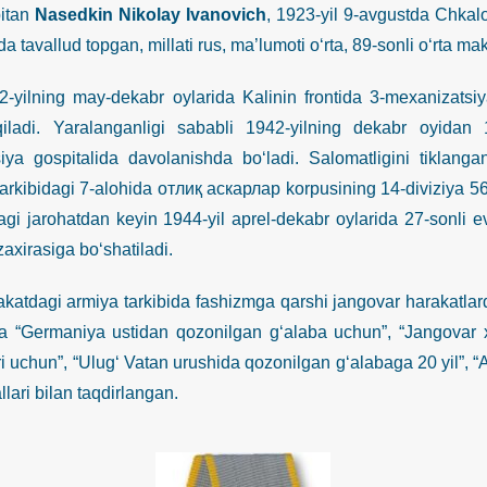
tan
Nasedkin Nikolay Ivanovich
, 1923-yil 9-avgustda Chkal
da tavallud topgan, millati rus, ma’lumoti o‘rta, 89-sonli o‘rta 
ning may-dekabr oylarida Kalinin frontida 3-mexanizatsiyal
qiladi. Yaralanganligi sababli 1942-yilning dekabr oyidan
iya gospitalida davolanishda bo‘ladi. Salomatligini tiklan
i tarkibidagi 7-alohida отлиқ аскарлар korpusining 14-diviziya 5
gi jarohatdan keyin 1944-yil aprel-dekabr oylarida 27-sonli e
zaxirasiga bo‘shatiladi.
agi armiya tarkibida fashizmga qarshi jangovar harakatlarda i
 “Germaniya ustidan qozonilgan g‘alaba uchun”, “Jangovar xi
ri uchun”, “Ulug‘ Vatan urushida qozonilgan g‘alabaga 20 yil”, “
llari bilan taqdirlangan.