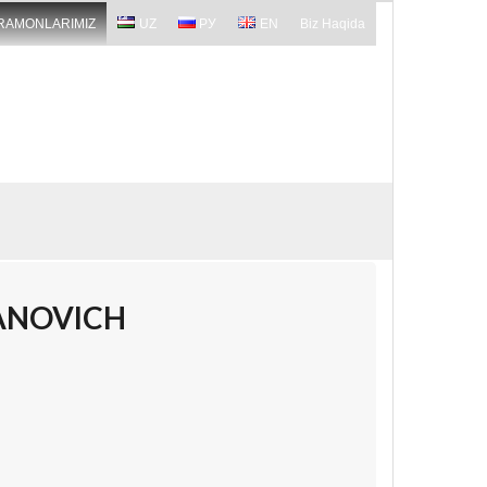
RAMONLARIMIZ
UZ
РУ
EN
Biz Haqida
VANOVICH