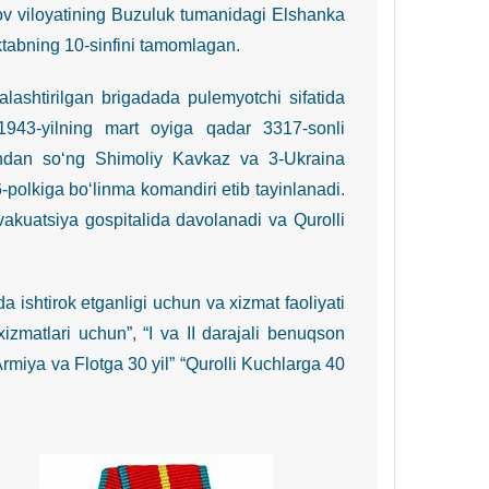
ov viloyatining Buzuluk tumanidagi Elshanka
maktabning 10-sinfini tamomlagan.
ashtirilgan brigadada pulemyotchi sifatida
 1943-yilning mart oyiga qadar 3317-sonli
gandan so‘ng Shimoliy Kavkaz va 3-Ukraina
6-polkiga bo‘linma komandiri etib tayinlanadi.
vakuatsiya gospitalida davolanadi va Qurolli
shtirok etganligi uchun va xizmat faoliyati
zmatlari uchun”, “I va II darajali benuqson
Armiya va Flotga 30 yil” “Qurolli Kuchlarga 40