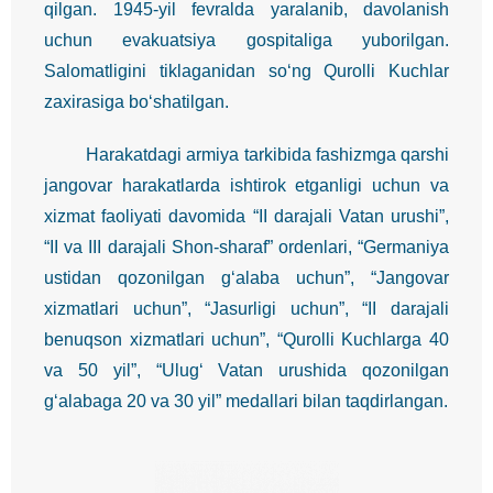
qilgan. 1945-yil fevralda yaralanib, davolanish
uchun evakuatsiya gospitaliga yuborilgan.
Salomatligini tiklaganidan so‘ng Qurolli Kuchlar
zaxirasiga bo‘shatilgan.
Harakatdagi armiya tarkibida fashizmga qarshi
jangovar harakatlarda ishtirok etganligi uchun va
xizmat faoliyati davomida “II darajali Vatan urushi”,
“II va III darajali Shon-sharaf” ordenlari, “Germaniya
ustidan qozonilgan g‘alaba uchun”, “Jangovar
xizmatlari uchun”, “Jasurligi uchun”, “II darajali
benuqson xizmatlari uchun”, “Qurolli Kuchlarga 40
va 50 yil”, “Ulug‘ Vatan urushida qozonilgan
g‘alabaga 20 va 30 yil” medallari bilan taqdirlangan.