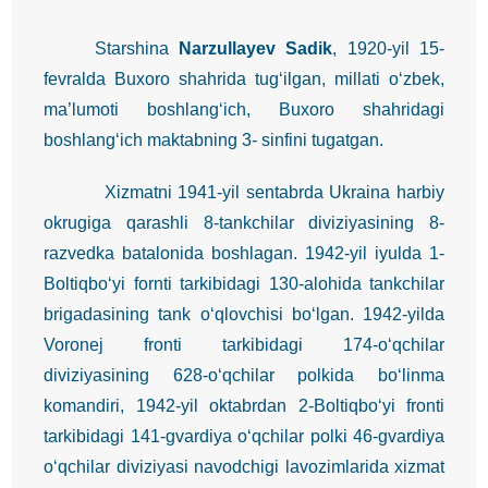
Starshina
Narzullayev Sadik
, 1920-yil 15-
fevralda Buxoro shahrida tug‘ilgan, millati o‘zbek,
ma’lumoti boshlang‘ich, Buxoro shahridagi
boshlang‘ich maktabning 3- sinfini tugatgan.
Xizmatni 1941-yil sentabrda Ukraina harbiy
okrugiga qarashli 8-tankchilar diviziyasining 8-
razvedka batalonida boshlagan. 1942-yil iyulda 1-
Boltiqbo‘yi fornti tarkibidagi 130-alohida tankchilar
brigadasining tank o‘qlovchisi bo‘lgan. 1942-yilda
Voronej fronti tarkibidagi 174-o‘qchilar
diviziyasining 628-o‘qchilar polkida bo‘linma
komandiri, 1942-yil oktabrdan 2-Boltiqbo‘yi fronti
tarkibidagi 141-gvardiya o‘qchilar polki 46-gvardiya
o‘qchilar diviziyasi navodchigi lavozimlarida xizmat