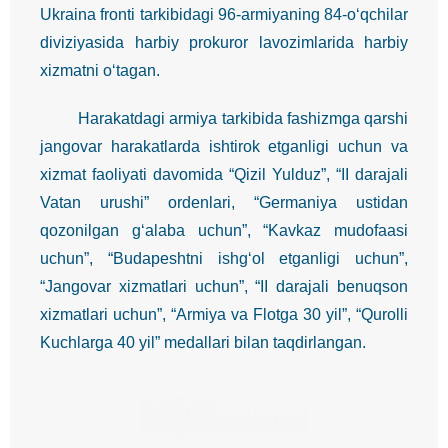
Ukraina fronti tarkibidagi 96-armiyaning 84-o‘qchilar
diviziyasida harbiy prokuror lavozimlarida harbiy
xizmatni o‘tagan.
Harakatdagi armiya tarkibida fashizmga qarshi
jangovar harakatlarda ishtirok etganligi uchun va
xizmat faoliyati davomida “Qizil Yulduz”, “II darajali
Vatan urushi” ordenlari, “Germaniya ustidan
qozonilgan g‘alaba uchun”, “Kavkaz mudofaasi
uchun”, “Budapeshtni ishg‘ol etganligi uchun”,
“Jangovar xizmatlari uchun”, “II darajali benuqson
xizmatlari uchun”, “Armiya va Flotga 30 yil”, “Qurolli
Kuchlarga 40 yil” medallari bilan taqdirlangan.