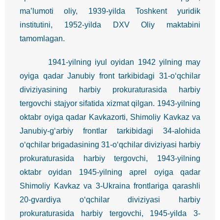
ma’lumoti oliy, 1939-yilda Toshkent yuridik
institutini, 1952-yilda DXV Oliy maktabini
tamomlagan.
1941-yilning iyul oyidan 1942 yilning may
oyiga qadar Janubiy front tarkibidagi 31-o‘qchilar
diviziyasining harbiy prokuraturasida harbiy
tergovchi stajyor sifatida xizmat qilgan. 1943-yilning
oktabr oyiga qadar Kavkazorti, Shimoliy Kavkaz va
Janubiy-g‘arbiy frontlar tarkibidagi 34-alohida
o‘qchilar brigadasining 31-o‘qchilar diviziyasi harbiy
prokuraturasida harbiy tergovchi, 1943-yilning
oktabr oyidan 1945-yilning aprel oyiga qadar
Shimoliy Kavkaz va 3-Ukraina frontlariga qarashli
20-gvardiya o‘qchilar diviziyasi harbiy
prokuraturasida harbiy tergovchi, 1945-yilda 3-